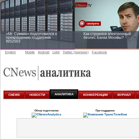
«Mr. Сумкин» подготовился к
Как строился электронный
прекращению поддержки
бизнес Банка Москвы?
WS2003
English
Mobile
Android
Light
Twitter (topnews)
Facebook
Заоблачная оптимизация: как
Рейтинг CNewsInfrastructure 20
Faberlic изменил подход к
приглашаем участвовать
аналитике
АНАЛИТИКА
CNEWS
НОВОСТИ
КОНФЕРЕНЦИИ
ЖУРНАЛ
Обзор подготовлен
При поддержке