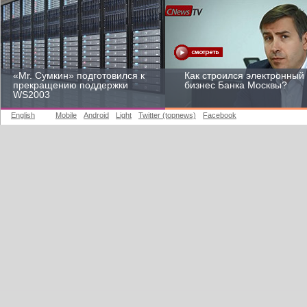
«Mr. Сумкин» подготовился к
Как строился электронный
прекращению поддержки
бизнес Банка Москвы?
WS2003
English
Mobile
Android
Light
Twitter (topnews)
Facebook
Заоблачная оптимизация:
Рейтинг CNewsInfrastructur
как Faberlic изменил подход
2015: приглашаем
к аналитике
участвовать