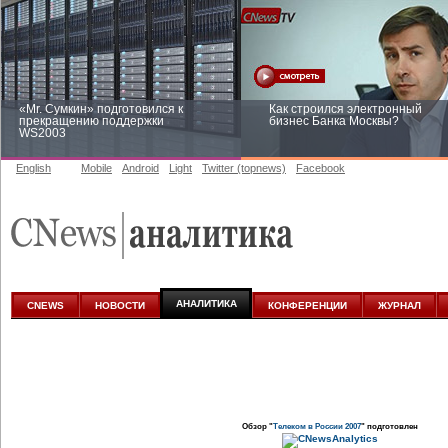
«Mr. Сумкин» подготовился к
Как строился электронный
прекращению поддержки
бизнес Банка Москвы?
WS2003
English
Mobile
Android
Light
Twitter (topnews)
Facebook
Заоблачная оптимизация: как
Рейтинг CNewsInfrastructure 20
Faberlic изменил подход к
приглашаем участвовать
аналитике
АНАЛИТИКА
CNEWS
НОВОСТИ
КОНФЕРЕНЦИИ
ЖУРНАЛ
Обзор "
Телеком в России 2007
" подготовлен