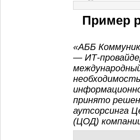
Пример р
«АББ Коммуни
— ИТ-провайдер
международный
необходимость
информационно
принято решен
аутсорсинга Ц
(ЦОД) компании