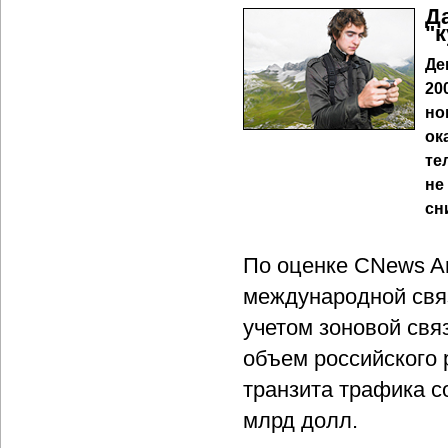
Д
"
Де
20
но
ок
те
не
сн
По оценке CNews An
международной связи
учетом зоновой свя
объем российского 
транзита трафика с
млрд долл.