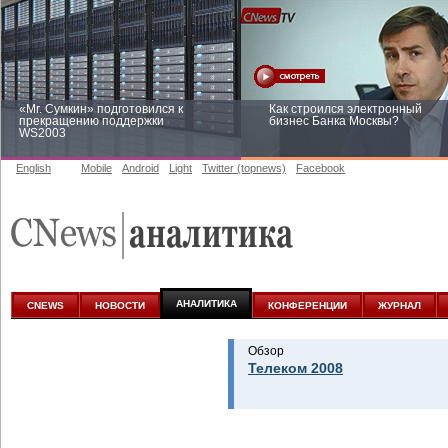
«Mr. Сумкин» подготовился к
Как строился электронный
прекращению поддержки
бизнес Банка Москвы?
WS2003
English
Mobile
Android
Light
Twitter (topnews)
Facebook
Заоблачная оптимизация: как
Рейтинг CNewsInfrastructure 20
Faberlic изменил подход к
приглашаем участвовать
аналитике
АНАЛИТИКА
CNEWS
НОВОСТИ
КОНФЕРЕНЦИИ
ЖУРНАЛ
Обзор
Телеком 2008