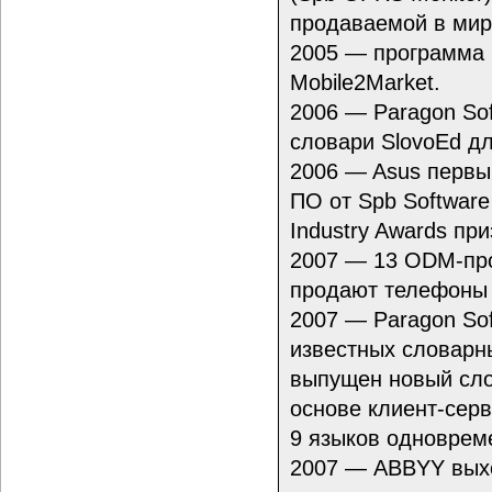
продаваемой в мир
2005 — программа S
Mobile2Market.
2006 — Paragon Sof
словари SlovoEd дл
2006 — Asus первы
ПО от Spb Softwar
Industry Awards при
2007 — 13 ODM-про
продают телефоны 
2007 — Paragon So
известных словарны
выпущен новый сло
основе клиент-сер
9 языков одноврем
2007 — ABBYY выхо