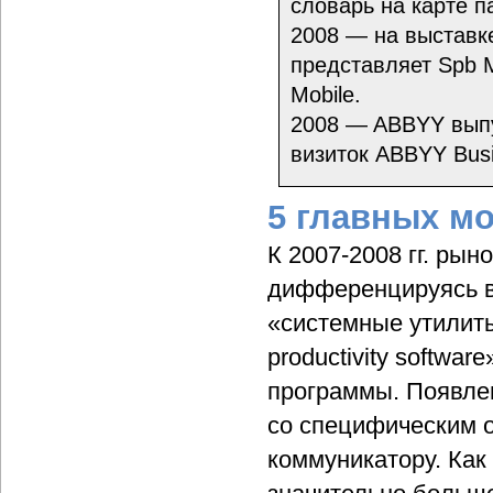
словарь на карте п
2008 — на выставке
представляет Spb M
Mobile.
2008 — ABBYY выпу
визиток ABBYY Busi
5 главных м
К 2007-2008 гг. ры
дифференцируясь в
«системные утилиты
productivity softwa
программы. Появлен
со специфическим о
коммуникатору. Как