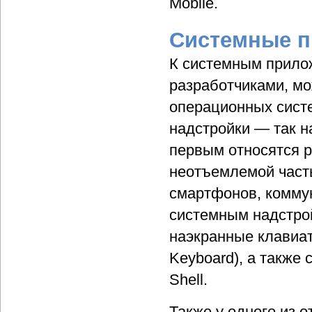
Mobile.
Системные 
К системным прило
разработчиками, мо
операционных систе
надстройки — так на
первым относятся р
неотъемлемой част
смартфонов, коммун
системным надстрой
наэкранные клавиату
Keyboard), а также 
Shell.
Также у одного из 