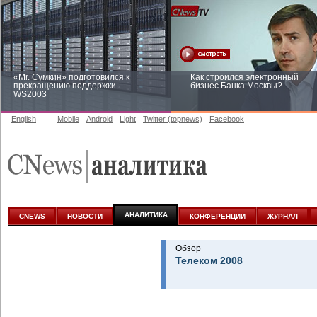
«Mr. Сумкин» подготовился к
Как строился электронный
прекращению поддержки
бизнес Банка Москвы?
WS2003
English
Mobile
Android
Light
Twitter (topnews)
Facebook
Заоблачная оптимизация: как
Рейтинг CNewsInfrastructure 20
Faberlic изменил подход к
приглашаем участвовать
аналитике
АНАЛИТИКА
CNEWS
НОВОСТИ
КОНФЕРЕНЦИИ
ЖУРНАЛ
Обзор
Телеком 2008