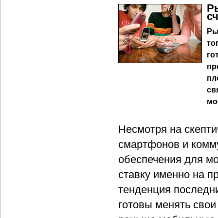
Р
с
Ры
то
го
пр
пл
св
мо
Несмотря на скепти
смартфонов и комм
обеспечения для м
ставку именно на п
тенденция последни
готовы менять свои