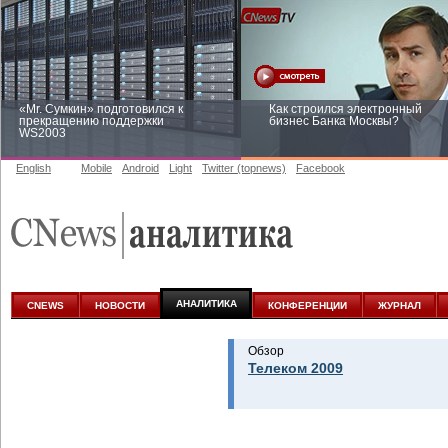
«Mr. Сумкин» подготовился к
Как строился электронный
прекращению поддержки
бизнес Банка Москвы?
WS2003
English
Mobile
Android
Light
Twitter (topnews)
Facebook
Заоблачная оптимизация: как
Рейтинг CNewsInfrastructure 20
Faberlic изменил подход к
приглашаем участвовать
аналитике
АНАЛИТИКА
CNEWS
НОВОСТИ
КОНФЕРЕНЦИИ
ЖУРНАЛ
Обзор
Телеком 2009