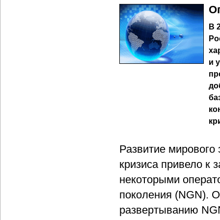
О
В 
Ро
ха
и 
пр
до
ба
ко
кр
Развитие мирового 
кризиса привело к
некоторыми операт
поколения (NGN). О
развертыванию NGN,