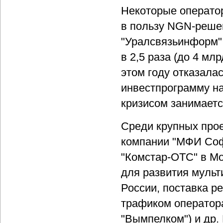
Некоторые операто
в пользу NGN-решен
"Уралсвязьинформ",
в 2,5 раза (до 4 м
этом году отказала
инвестпрограмму на 
кризисом занимаетс
Среди крупных прое
компании "МФИ Софт
"Комстар-ОТС" в Мо
для развития мульти
России, поставка р
трафиком оператора
"Вымпелком") и др.