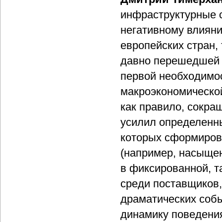
инфраструктурные 
негативному влиян
европейских стран, 
давно перешедшей 
первой необходимос
макроэкономической
как правило, сокра
усилил определенн
которых сформирова
(например, насыщен
в фиксированной, т
среди поставщиков, 
драматических собы
динамику поведения