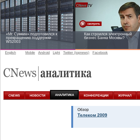
«Mr. Сумкин» подготовился к
Как строился электронный
прекращению поддержки
бизнес Банка Москвы?
WS2003
English
Mobile
Android
Light
Twitter (topnews)
Facebook
Заоблачная оптимизация: как
Рейтинг CNewsInfrastructure 20
Faberlic изменил подход к
приглашаем участвовать
аналитике
АНАЛИТИКА
CNEWS
НОВОСТИ
КОНФЕРЕНЦИИ
ЖУРНАЛ
Обзор
Телеком 2009