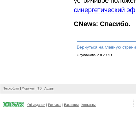
устойчивое положен
синергетический э
CNews: Спасибо.
Вернуться на главную страни
Опубликовано в 2009 г.
Техноблог
|
Форумы
|
ТВ
|
Архив
Об издании
|
Реклама
|
Вакансии
|
Контакты