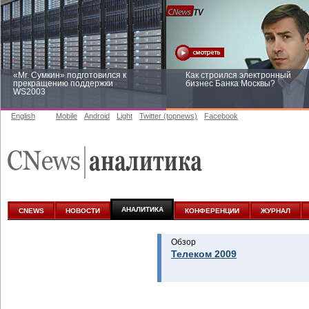
«Mr. Сумкин» подготовился к
Как строился электронный
прекращению поддержки
бизнес Банка Москвы?
WS2003
English
Mobile
Android
Light
Twitter (topnews)
Facebook
Заоблачная оптимизация: как
Рейтинг CNewsInfrastructure 20
Faberlic изменил подход к
приглашаем участвовать
аналитике
АНАЛИТИКА
CNEWS
НОВОСТИ
КОНФЕРЕНЦИИ
ЖУРНАЛ
Обзор
Телеком 2009