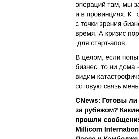
операций там, мы 
и в провинциях. К т
с точки зрения биз
время. А кризис по
для старт-апов.
В целом, если попы
бизнес, то ни дома 
видим катастрофиче
сотовую связь мень
CNews: Готовы ли
за рубежом? Каки
прошли сообщения
Millicom Internati
Лаосе и Камбодже