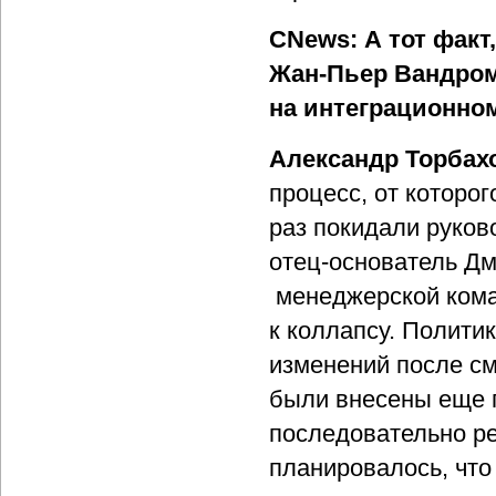
CNews: А тот факт
Жан-Пьер Вандром
на интеграционно
Александр Торбах
процесс, от которо
раз покидали руков
отец-основатель Д
менеджерской коман
к коллапсу. Полити
изменений после с
были внесены еще 
последовательно р
планировалось, что