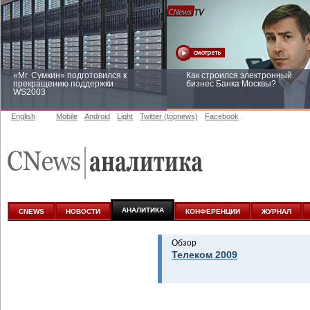
«Mr. Сумкин» подготовился к
Как строился электронный
прекращению поддержки
бизнес Банка Москвы?
WS2003
English
Mobile
Android
Light
Twitter (topnews)
Facebook
Заоблачная оптимизация: как
Рейтинг CNewsInfrastructure 20
Faberlic изменил подход к
приглашаем участвовать
аналитике
АНАЛИТИКА
CNEWS
НОВОСТИ
КОНФЕРЕНЦИИ
ЖУРНАЛ
Обзор
Телеком 2009