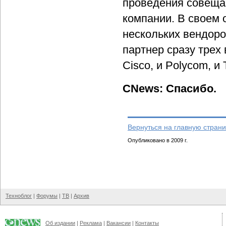
проведения совещан
компании. В своем 
нескольких вендоро
партнер сразу трех
Cisco, и Polycom, и 
CNews: Спасибо.
Вернуться на главную страни
Опубликовано в 2009 г.
Техноблог
|
Форумы
|
ТВ
|
Архив
Об издании
|
Реклама
|
Вакансии
|
Контакты