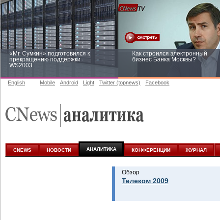
«Mr. Сумкин» подготовился к
Как строился электронный
прекращению поддержки
бизнес Банка Москвы?
WS2003
English
Mobile
Android
Light
Twitter (topnews)
Facebook
Заоблачная оптимизация: как
Рейтинг CNewsInfrastructure 20
Faberlic изменил подход к
приглашаем участвовать
аналитике
АНАЛИТИКА
CNEWS
НОВОСТИ
КОНФЕРЕНЦИИ
ЖУРНАЛ
Обзор
Телеком 2009