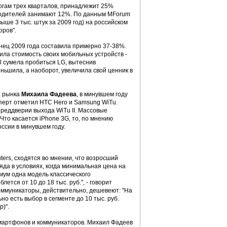
тогам трех кварталов, принадлежит 25%
зводителей занимают 12%. По данным MForum
выше 3 тыс. штук за 2009 год) на российском
оров".
нец 2009 года составила примерно 37-38%.
ла стоимость своих мобильных устройств -
3 сумела пробиться LG, вытеснив
еньшила, а наоборот, увеличила свой ценник в
а рынка
Михаила Фадеева
, в минувшем году
сперт отметил HTC Hero и Samsung WiTu.
реддверии выхода WiTu II. Массовые
то касается iPhone 3G, то, по мнению
ссии в минувшем году.
ers, сходятся во мнении, что возросший
да в условиях, когда минимальная цена на
имум одна модель классического
тся от 10 до 18 тыс. руб.", - говорит
коммуникаторы, действительно, дешевеют: "На
но есть выбор в сегменте до 10 тыс. руб.
)".
смартфонов и коммуникаторов. Михаил Фадеев