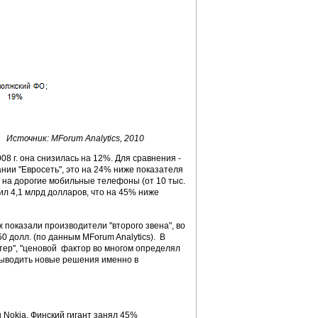
Источник: MForum Analytics, 2010
8 г. она снизилась на 12%. Для сравнения -
нии "Евросеть", это на 24% ниже показателя
е на дорогие мобильные телефоны (от 10 тыс.
вил 4,1 млрд долларов, что на 45% ниже
показали производители "второго звена", во
долл. (по данным MForum Analytics). В
тер", "ценовой фактор во многом определял
 выводить новые решения именно в
Nokia. Финский гигант занял 45%