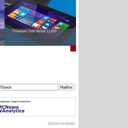
Планшет Dell Venue 11 Pro
Пора выбирать Fujitsu!
зрение подготовлено
версия для печати