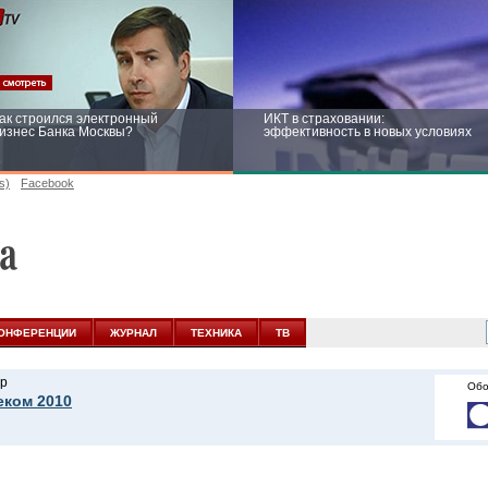
ак строился электронный
ИКТ в страховании:
изнес Банка Москвы?
эффективность в новых условиях
s)
Facebook
ейтинг CNewsInfrastructure 2015:
Информационная безопасность
риглашаем участвовать
бизнеса и госструктур: развитие в
новых условиях
ОНФЕРЕНЦИИ
ЖУРНАЛ
ТЕХНИКА
ТВ
р
Обо
еком 2010