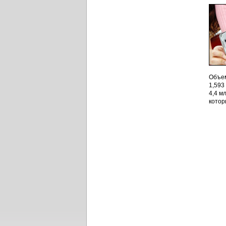
Объем
1,593
4,4 м
котор