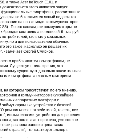
8, а также Acer beTouch E101, и
 доказательств этого является запуск
 но функциональные смартфоны, рассчитанные
ду на рынке был заметен явный недостаток
разование на новые модели коммуникаторов
C S8). По его словам, эти коммуникаторы не
х брендов составляла не менее 5-6 тыс. руб.
 потребителей, кто в силу кризисных
винку, но и для пользователей обычных
то это такое, насколько он решает их
", - замечает Сергей Смирнов.
ностям приближаются к смартфонам, не
ами. Существует точка зрения, что
 поскольку существует довольно значительная
ра или смартфона, а главным критерием
, на котором присутствуют, по его мнению,
смартфонов и коммуникаторов в ближайшее
временных аппаратных платформ с
 займут скромные устройства с базовой
Огромная масса потребителей, то есть, все
ент", иными словами, устройство для решения
ости, как показывает практика, уже вполне
совости распространения цена таких
ий отрасли", - констатирует эксперт.