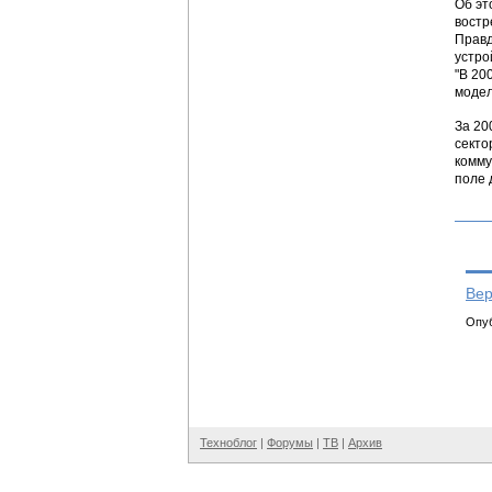
Об эт
востр
Правд
устро
"В 20
модел
За 20
секто
комму
поле 
Вер
Опуб
Техноблог
|
Форумы
|
ТВ
|
Архив