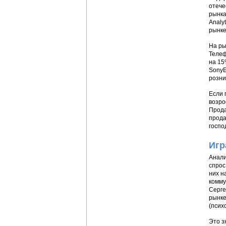
отече
рынка
Analy
рынке
На ры
Телеф
на 15
SonyE
розни
Если 
возро
Прода
прода
госпо
Игр
Анали
спрос
них н
комму
Серге
рынке
(псих
Это з