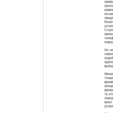
приво
прогн
компа
на ши
предл
Rover
уступ
Стоит
явлен
телеф
повсе
Но, н
совсе
подоб
групп
выбор
Михаи
тольк
время
аппар
функц
те, к
опред
могут
устро