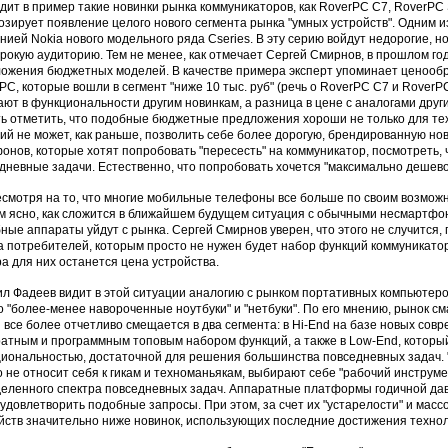
дит в пример такие новинки рынка коммуникаторов, как RoverPC C7, RoverPC S
озирует появление целого нового сегмента рынка "умных устройств". Одним из
нией Nokia нового модельного ряда Cseries. В эту серию войдут недорогие,
рокую аудиторию. Тем не менее, как отмечает Сергей Смирнов, в прошлом го
ожения бюджетных моделей. В качестве примера эксперт упоминает ценооб
PC, которые вошли в сегмент "ниже 10 тыс. руб" (речь о RoverPC C7 и RoverP
ают в функциональности другим новинкам, а разница в цене с аналогами други
ь отметить, что подобные бюджетные предложения хороши не только для тех
ий не может, как раньше, позволить себе более дорогую, брендированную но
онов, которые хотят попробовать "пересесть" на коммуникатор, посмотреть, ч
дневные задачи. Естественно, что попробовать хочется "максимально дешево
есмотря на то, что многие мобильные телефоны все больше по своим возмож
м ясно, как сложится в ближайшем будущем ситуация c обычными несмартфон
ные аппараты уйдут с рынка. Сергей Смирнов уверен, что этого не случится,
а потребителей, которым просто не нужен будет набор функций коммуникато
а для них останется цена устройства.
л Фадеев видит в этой ситуации аналогию с рынком портативных компьютеров
о "более-менее навороченные ноутбуки" и "нетбуки". По его мнению, рынок 
 все более отчетливо смещается в два сегмента: в Hi-End на базе новых со
атным и программным топовым набором функций, а также в Low-End, который
иональностью, достаточной для решения большинства повседневных задач. "
то не относит себя к гикам и техноманьякам, выбирают себе "рабочий инструм
еленного спектра повседневных задач. Аппаратные платформы годичной давн
 удовлетворить подобные запросы. При этом, за счет их "устарелости" и мас
йств значительно ниже новинок, использующих последние достижения технолог