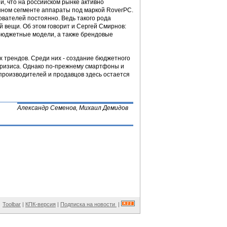
, что на российском рынке активно
ном сегменте аппараты под маркой RoverPC.
зователей постоянно. Ведь такого рода
й вещи. Об этом говорит и Сергей Смирнов:
м бюджетные модели, а также брендовые
х трендов. Среди них - создание бюджетного
 кризиса. Однако по-прежнему смартфоны и
производителей и продавцов здесь остается
Александр Семенов, Михаил Демидов
Toolbar
|
КПК-версия
|
Подписка на новости
|