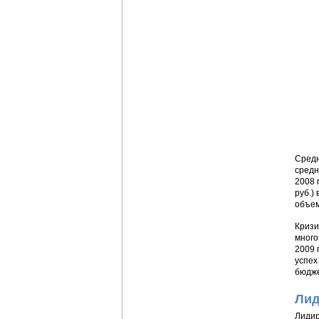
Средн
средн
2008 
руб.)
объем
Кризи
много
2009 
успех
бюдже
Лид
Лидир