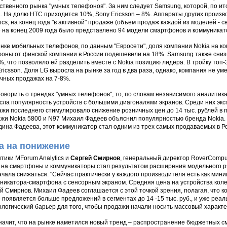
ственного рынка "умных телефонов". За ним следует Samsung, которой, по и
. На долю HTC приходится 10%, Sony Ericsson – 8%. Аппараты других прои
tics, на конец года "в активной" продаже (объем продаж каждой из моделей - с
 на конец 2009 года было представлено 94 модели смартфонов и коммуникат
нке мобильных телефонов, по данным "Евросети", доля компании Nokia на ко
оны от финской компании в России подешевели на 18%. Samsung также снизи
%, что позволяло ей разделить вместе с Nokia позицию лидера. В тройку топ-
ricsson. Доля LG выросла на рынке за год в два раза, однако, компания не ум
чных продажах на 7-8%.
говорить о трендах "умных телефонов", то, по словам независимого аналитик
сла популярность устройств с большими диагоналями экранов. Среди них эк
жи последнего стимулировало снижение розничных цен до 14 тыс. рублей в п
жи Nokia 5800 и N97 Михаил Фадеев объяснил популярностью бренда Nokia. Ч
дина Фадеева, этот коммуникатор стал одним из трех самых продаваемых в Ро
а на понижение
тики MForum Analytics и
Сергей Смирнов
, генеральный директор RoverComput
 на смартфоны и коммуникаторы стал результатом расширения модельного ря
ачала снижаться. "Сейчас практически у каждого производителя есть как мин
никатора-смартфона с сенсорным экраном. Средняя цена на устройства колебле
й Смирнов. Михаил Фадеев соглашается с этой точкой зрения, полагая, что 
 появляется больше предложений в сегментах до 14 -15 тыс. руб., и уже реаль
ологический барьер для того, чтобы продажи начали носить массовый характер
начит, что на рынке наметился новый тренд – распространение бюджетных 