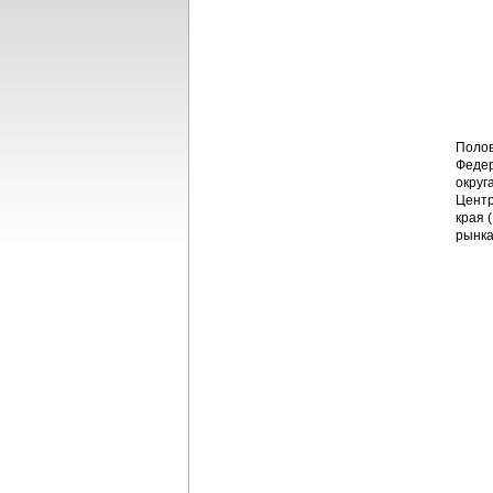
Полов
Федер
округ
Центр
края 
рынка