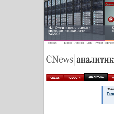
«Mr. Сумкин» подготовился к
К
прекращению поддержки
б
WS2003
English
Mobile
Android
Light
Twitter (topnew
Заоблачная оптимизация: как
Р
Faberlic изменил подход к
п
аналитике
АНАЛИТИКА
CNEWS
НОВОСТИ
К
Обзо
Тел