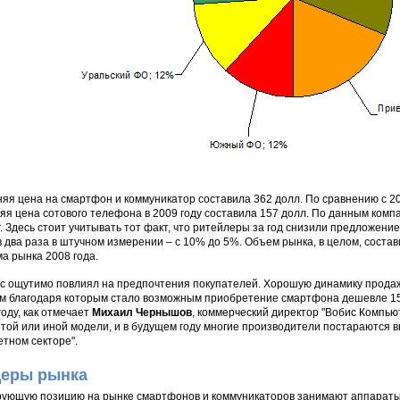
яя цена на смартфон и коммуникатор составила 362 долл. По сравнению с 200
яя цена сотового телефона в 2009 году составила 157 долл. По данным компа
г. Здесь стоит учитывать тот факт, что ритейлеры за год снизили предложени
 в два раза в штучном измерении – с 10% до 5%. Объем рынка, в целом, соста
а рынка 2008 года.
с ощутимо повлиял на предпочтения покупателей. Хорошую динамику продаж 
м благодаря которым стало возможным приобретение смартфона дешевле 150 
году, как отмечает
Михаил Чернышов
, коммерческий директор "Вобис Компью
 той или иной модели, и в будущем году многие производители постараются
тном секторе".
еры рынка
ующую позицию на рынке смартфонов и коммуникаторов занимают аппараты 