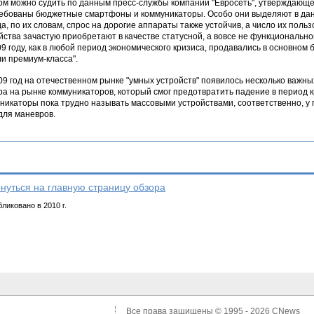
ом можно судить по данным пресс-службы компании "Евросеть", утверждающей
ебованы бюджетные смартфоны и коммуникаторы. Особо они выделяют в дан
а, по их словам, спрос на дорогие аппараты также устойчив, а число их поль
йства зачастую приобретают в качестве статусной, а вовсе не функционально
09 году, как в любой период экономического кризиса, продавались в основно
и премиум-класса".
09 год на отечественном рынке "умных устройств" появилось несколько важны
ра на рынке коммуникаторов, который смог предотвратить падение в период
никаторы пока трудно называть массовыми устройствами, соответственно, у 
для маневров.
нуться на главную страницу обзора
ликовано в 2010 г.
Все права защищены © 1995 - 2026
CNews