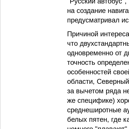
"Русский автобус",
на создание нави
предусматривал и
Причиной интереса
что двухстандартн
одновременно от д
точность определе
особенностей свое
области, Северный
за вычетом ряда н
же специфике) хор
среднеширотные ау
белых пятен, где к
немного "плавают" 