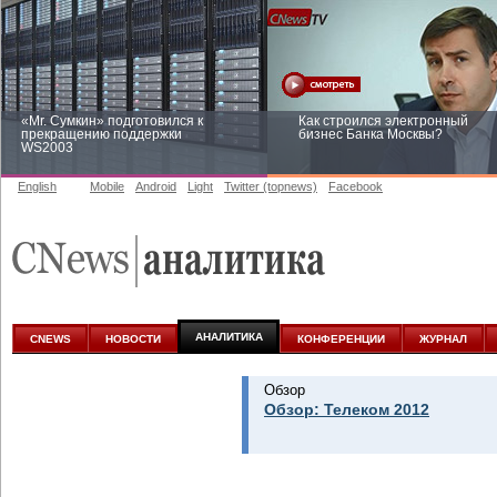
«Mr. Сумкин» подготовился к
Как строился электронный
прекращению поддержки
бизнес Банка Москвы?
WS2003
English
Mobile
Android
Light
Twitter (topnews)
Facebook
Заоблачная оптимизация: как
Рейтинг CNewsInfrastructure 20
Faberlic изменил подход к
приглашаем участвовать
аналитике
АНАЛИТИКА
CNEWS
НОВОСТИ
КОНФЕРЕНЦИИ
ЖУРНАЛ
Обзор
Обзор: Телеком 2012