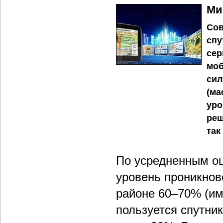
Ми
Сов
спу
сер
моб
сил
(ма
уро
реш
так
По усредненным оц
уровень проникнов
районе 60–70% (им
пользуется спутник