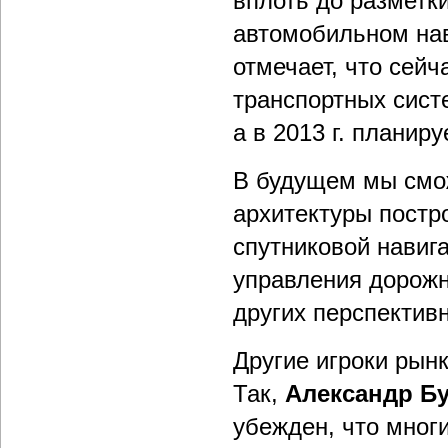
вплоть до разметк
автомобильном нав
отмечает, что сей
транспортных сист
а в 2013 г. планир
В будущем мы смо
архитектуры постр
спутниковой навиг
управления дорожн
других перспектив
Другие игроки рын
Так,
Александр Б
убежден, что мног