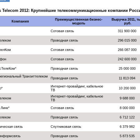
 Telecom 2012: Крупнейшие телекоммуникационные компании Росс
Преимущественная бизнес-
Выручка 2011, т
Компания
модель
руб.
Сотовая связь
311 900 000
елеком
Проводная связь
296 015 000
пелКом
Сотовая связь
266 087 000
афон
Сотовая связь
242 600 000
сТелеКом*
Проводная связь
25 000 000
егиональный Транзиттелеком
Проводная связь
11 813 094
Интернет-провайдинг, кабельное
о*
10 200 000
ТВ
Интернет-провайдинг, кабельное
елеком
9 688 000
ТВ
 Линк*
Сотовая связь
8 000 000
елеком
Проводная связь
6 712 122
ическая связь
Спутниковая связь
6 379 982
информсвязь
Проводная связь
5 873 535