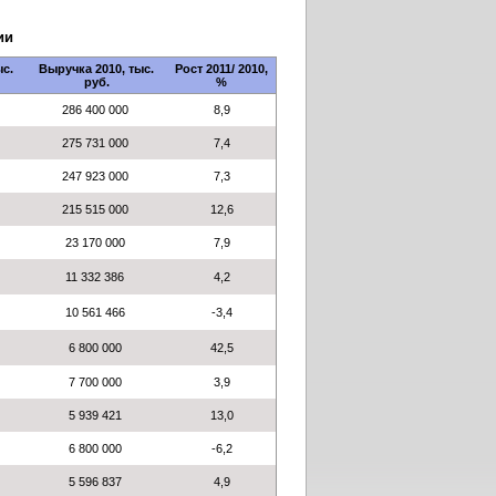
ии
ыс.
Выручка 2010, тыс.
Рост 2011/ 2010,
руб.
%
286 400 000
8,9
275 731 000
7,4
247 923 000
7,3
215 515 000
12,6
23 170 000
7,9
11 332 386
4,2
10 561 466
-3,4
6 800 000
42,5
7 700 000
3,9
5 939 421
13,0
6 800 000
-6,2
5 596 837
4,9