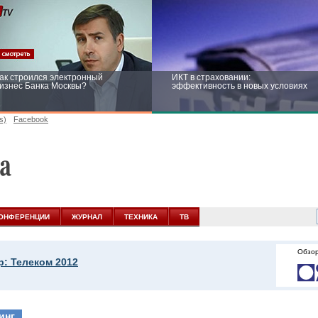
ак строился электронный
ИКТ в страховании:
изнес Банка Москвы?
эффективность в новых условиях
s)
Facebook
ейтинг CNewsInfrastructure 2015:
Информационная безопасность
риглашаем участвовать
бизнеса и госструктур: развитие в
новых условиях
ОНФЕРЕНЦИИ
ЖУРНАЛ
ТЕХНИКА
ТВ
Обзор
р: Телеком 2012
инг