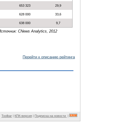
653 323
29,9
628 000
33,6
638 000
9,7
Источник: CNews Analytics, 2012
Перейти к описанию рейтинга
Toolbar
|
КПК-версия
|
Подписка на новости
|