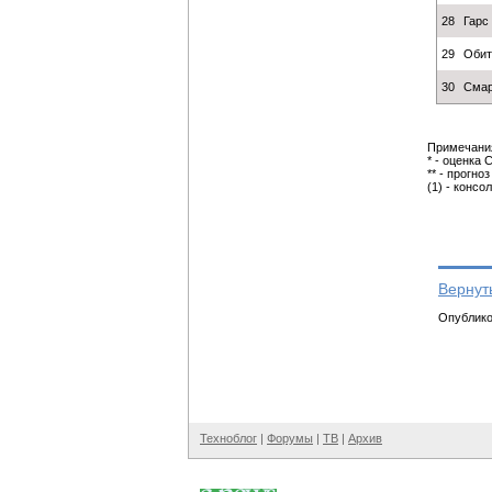
28
Гарс
29
Обит
30
Смар
Примечани
* - оценка
** - прогно
(1) - конс
Вернут
Опубликов
Техноблог
|
Форумы
|
ТВ
|
Архив