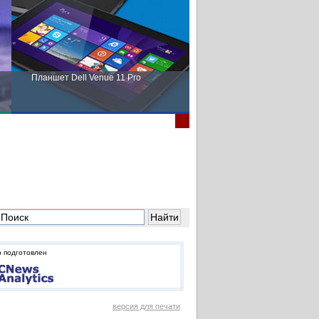
Планшет Dell Venue 11 Pro
Пора выбирать Fujitsu!
 подготовлен
версия для печати