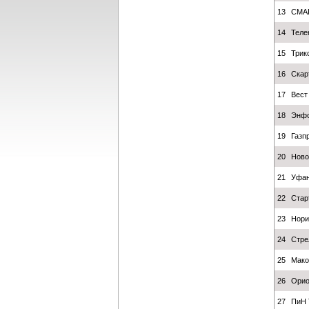
13
СМА
14
Теле
15
Трик
16
Скар
17
Вест
18
Энф
19
Газп
20
Ново
21
Уфан
22
Стар
23
Нори
24
Стре
25
Мако
26
Орио
27
ПиН 