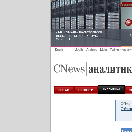
«Mr. Сумкин» подготовился к
К
прекращению поддержки
б
WS2003
English
Mobile
Android
Light
Twitter (topnew
Заоблачная оптимизация: как
Р
Faberlic изменил подход к
п
аналитике
АНАЛИТИКА
CNEWS
НОВОСТИ
К
Обзор
Обзо
Рейт