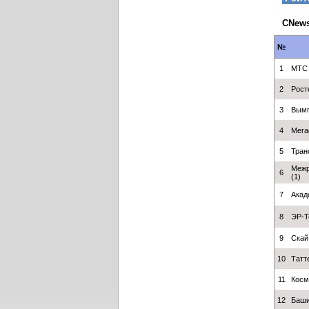
CNews
№
1
МТС
2
Рост
3
Вым
4
Мег
5
Тран
Межр
6
(1)
7
Акад
8
ЭР-Т
9
Скай
10
Татт
11
Косм
12
Баш