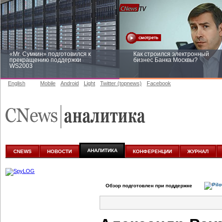
«Mr. Сумкин» подготовился к
Как строился электронный
прекращению поддержки
бизнес Банка Москвы?
WS2003
English
Mobile
Android
Light
Twitter (topnews)
Facebook
Заоблачная оптимизация: как
Рейтинг CNewsInfrastructure 20
Faberlic изменил подход к
приглашаем участвовать
аналитике
АНАЛИТИКА
CNEWS
НОВОСТИ
КОНФЕРЕНЦИИ
ЖУРНАЛ
Обзор подготовлен при поддержке