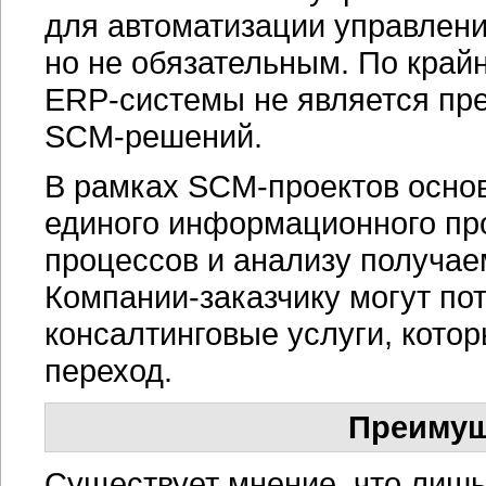
для автоматизации управлен
но не обязательным. По край
ERP-системы
не является пр
SCM-решений.
В рамках
SCM-проектов
основ
единого информационного пр
процессов и анализу получа
Компании-заказчику
могут по
консалтинговые услуги, котор
переход.
Преимущ
Существует мнение, что лиш