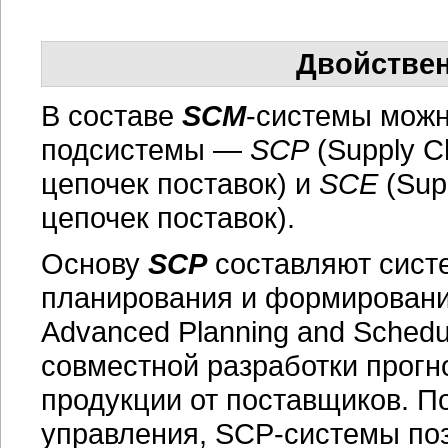
Двойстве
В составе
SCM
-системы можн
подсистемы —
SCP
(Supply C
цепочек поставок) и
SCE
(Sup
цепочек поставок).
Основу
SCP
составляют сист
планирования и формирован
Advanced Planning and Schedu
совместной разработки прогн
продукции от поставщиков. П
управления,
SCP-системы
поз