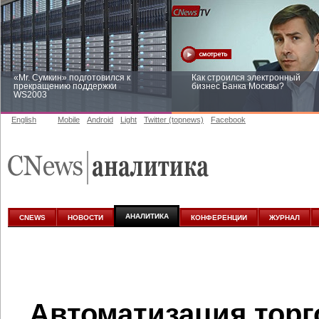
«Mr. Сумкин» подготовился к
Как строился электронный
прекращению поддержки
бизнес Банка Москвы?
WS2003
English
Mobile
Android
Light
Twitter (topnews)
Facebook
Заоблачная оптимизация: как
Рейтинг CNewsInfrastructure 20
Faberlic изменил подход к
приглашаем участвовать
аналитике
АНАЛИТИКА
CNEWS
НОВОСТИ
КОНФЕРЕНЦИИ
ЖУРНАЛ
Автоматизация торг