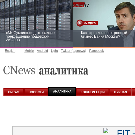
«Mr. Сумкин» подготовился к
Как строился электронный
прекращению поддержки
бизнес Банка Москвы?
WS2003
English
Mobile
Android
Light
Twitter (topnews)
Facebook
Заоблачная оптимизация: как
Рейтинг CNewsInfrastructure 20
Faberlic изменил подход к
приглашаем участвовать
аналитике
АНАЛИТИКА
CNEWS
НОВОСТИ
КОНФЕРЕНЦИИ
ЖУРНАЛ