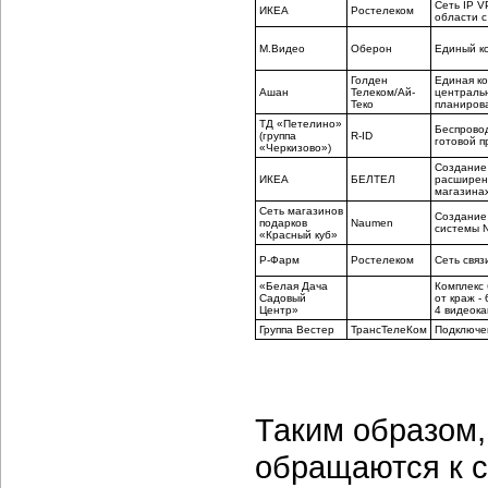
Сеть IP V
ИКЕА
Ростелеком
области с
М.Видео
Оберон
Единый к
Голден
Единая ко
Ашан
Телеком/Ай-
централь
Теко
планирова
ТД «Петелино»
Беспровод
(группа
R-ID
готовой п
«Черкизово»)
Создание 
ИКЕА
БЕЛТЕЛ
расширени
магазина
Сеть магазинов
Создание 
подарков
Naumen
системы N
«Красный куб»
Р-Фарм
Ростелеком
Сеть связ
«Белая Дача
Комплекс 
Садовый
от краж -
Центр»
4 видеока
Группа Вестер
ТрансТелеКом
Подключен
Таким образом,
обращаются к 