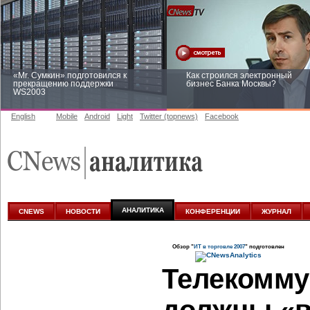
«Mr. Сумкин» подготовился к
Как строился электронный
прекращению поддержки
бизнес Банка Москвы?
WS2003
English
Mobile
Android
Light
Twitter (topnews)
Facebook
Заоблачная оптимизация: как
Рейтинг CNewsInfrastructure 20
Faberlic изменил подход к
приглашаем участвовать
аналитике
АНАЛИТИКА
CNEWS
НОВОСТИ
КОНФЕРЕНЦИИ
ЖУРНАЛ
Обзор "
ИТ в торговле 2007
" подготовлен
Телекомму