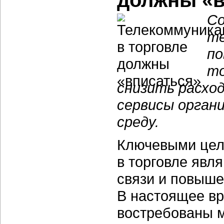
должны «в
Со
те
п
то
снизить расход
сервисы орган
среду.
Ключевыми цел
в торговле явл
связи и повыше
В настоящее вр
востребованы 