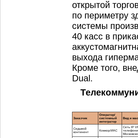
открытой торго
по периметру з
системы произв
40 касс в прик
аккустомагнитн
выхода гиперма
Кроме того, вне
Dual.
Телекоммуни
Оператор/
Заказчик
системный
Вид и ма
интегратор
Сеть IP V
Седьмой
Комкор/ИАС
телефония
континент
Московско