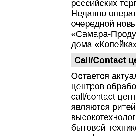
российских тор
Недавно опер
очередной новы
«Самара-Продук
дома «Копейка»
Call/Contact
Остается актуа
центров обрабо
call/contact це
являются рите
высокотехнолог
бытовой техник