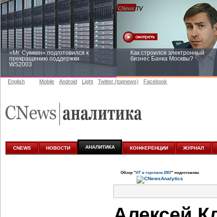
«Mr. Сумкин» подготовился к
Как строился электронный
прекращению поддержки
бизнес Банка Москвы?
WS2003
English
Mobile
Android
Light
Twitter (topnews)
Facebook
Заоблачная оптимизация: как
Рейтинг CNewsInfrastructure 20
Faberlic изменил подход к
приглашаем участвовать
аналитике
АНАЛИТИКА
CNEWS
НОВОСТИ
КОНФЕРЕНЦИИ
ЖУРНАЛ
Обзор "
ИТ в торговле 2007
" подготовлен
Алексей К