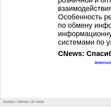
взаимодействия
Особенность р
по обмену инф
информационну
системами по 
CNews: Спаси
Вернуться
Техноблог
|
Форумы
|
ТВ
|
Архив