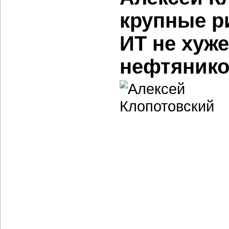
крупные р
ИТ не хуж
нефтяник