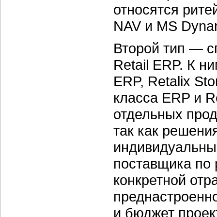
относятся рите
NAV и MS Dynami
Второй тип — 
Retail ERP. К н
ERP, Retalix St
класса ERP и R
отдельных прод
так как решени
индивидуальны
поставщика по 
конкретной отр
преднастроенно
и бюджет проек