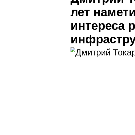
лет намет
интереса 
инфрастр