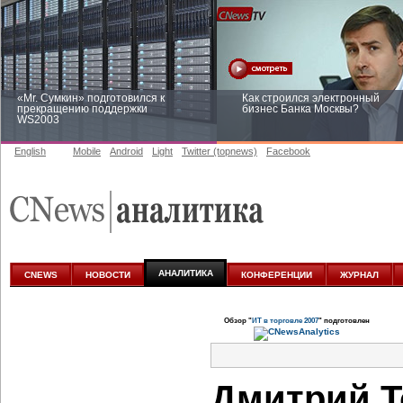
«Mr. Сумкин» подготовился к
Как строился электронный
прекращению поддержки
бизнес Банка Москвы?
WS2003
English
Mobile
Android
Light
Twitter (topnews)
Facebook
Заоблачная оптимизация: как
Рейтинг CNewsInfrastructure 20
Faberlic изменил подход к
приглашаем участвовать
аналитике
АНАЛИТИКА
CNEWS
НОВОСТИ
КОНФЕРЕНЦИИ
ЖУРНАЛ
Обзор "
ИТ в торговле 2007
" подготовлен
Дмитрий Т