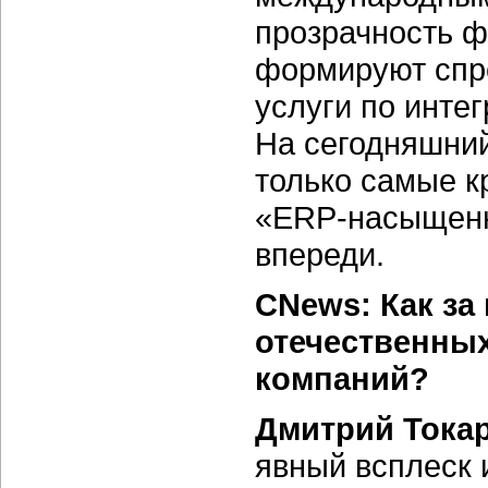
прозрачность ф
формируют спро
услуги по инте
На сегодняшни
только самые к
«ERP-насыщенно
впереди.
CNews: Как за
отечественных
компаний?
Дмитрий Токар
явный всплеск 