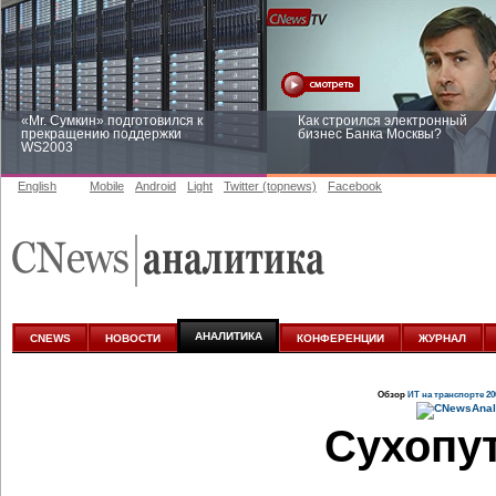
«Mr. Сумкин» подготовился к
Как строился электронный
прекращению поддержки
бизнес Банка Москвы?
WS2003
English
Mobile
Android
Light
Twitter (topnews)
Facebook
Заоблачная оптимизация: как
Рейтинг CNewsInfrastructure 20
Faberlic изменил подход к
приглашаем участвовать
аналитике
АНАЛИТИКА
CNEWS
НОВОСТИ
КОНФЕРЕНЦИИ
ЖУРНАЛ
Обзор
ИТ на транспорте 20
Сухопу