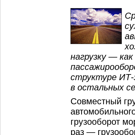
Ср
су
ав
хо
нагрузку — как
пассажирообор
структуре ИТ-
в остальных с
Совместный гру
автомобильного
грузооборот мо
раз — грузообо