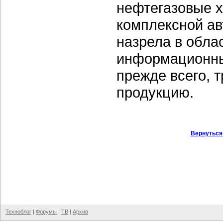
нефтегазовые х
комплексной ав
назрела в обла
информационны
прежде всего, 
продукцию.
Вернуться
Техноблог
|
Форумы
|
ТВ
|
Архив