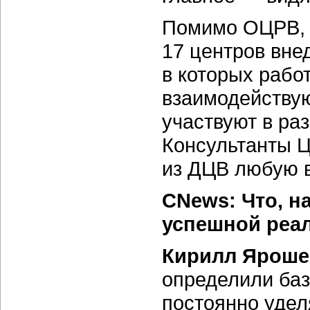
Помимо ОЦРВ, 
17 центров вне
в которых раб
взаимодействую
участвуют в ра
Консультанты Ц
из ДЦВ любую 
CNews: Что, н
успешной реа
Кирилл Яроше
определили баз
постоянно удел