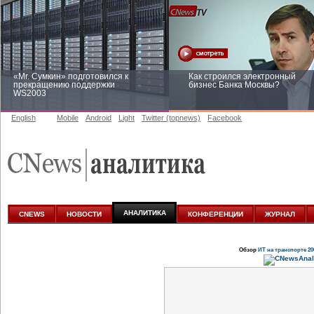
«Mr. Сумкин» подготовился к
Как строился электронный
прекращению поддержки
бизнес Банка Москвы?
WS2003
English
Mobile
Android
Light
Twitter (topnews)
Facebook
Заоблачная оптимизация: как
Рейтинг CNewsInfrastructure 20
Faberlic изменил подход к
приглашаем участвовать
аналитике
АНАЛИТИКА
CNEWS
НОВОСТИ
КОНФЕРЕНЦИИ
ЖУРНАЛ
Обзор
ИТ на транспорте 20