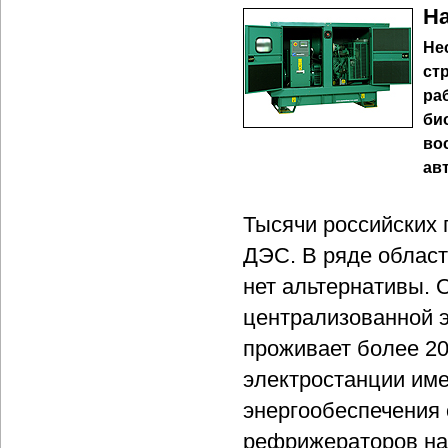
Н
Не
ст
ра
би
во
ав
Тысячи российских 
ДЭС. В ряде област
нет альтернативы.
централизованной э
проживает более 20
электростанции им
энергообеспечения 
рефрижераторов н