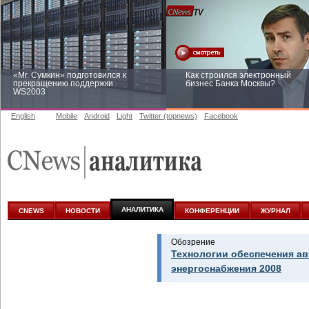
«Mr. Сумкин» подготовился к
Как строился электронный
прекращению поддержки
бизнес Банка Москвы?
WS2003
English
Mobile
Android
Light
Twitter (topnews)
Facebook
Заоблачная оптимизация: как
Рейтинг CNewsInfrastructure 20
Faberlic изменил подход к
приглашаем участвовать
аналитике
АНАЛИТИКА
CNEWS
НОВОСТИ
КОНФЕРЕНЦИИ
ЖУРНАЛ
Обозрение
Технологии обеспечения а
энергоснабжения 2008