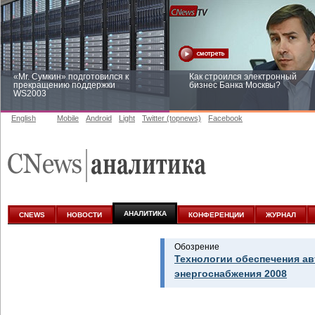
«Mr. Сумкин» подготовился к
Как строился электронный
прекращению поддержки
бизнес Банка Москвы?
WS2003
English
Mobile
Android
Light
Twitter (topnews)
Facebook
Заоблачная оптимизация: как
Рейтинг CNewsInfrastructure 20
Faberlic изменил подход к
приглашаем участвовать
аналитике
АНАЛИТИКА
CNEWS
НОВОСТИ
КОНФЕРЕНЦИИ
ЖУРНАЛ
Обозрение
Технологии обеспечения а
энергоснабжения 2008