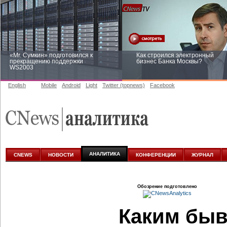
«Mr. Сумкин» подготовился к
Как строился электронный
прекращению поддержки
бизнес Банка Москвы?
WS2003
English
Mobile
Android
Light
Twitter (topnews)
Facebook
Заоблачная оптимизация: как
Рейтинг CNewsInfrastructure 20
Faberlic изменил подход к
приглашаем участвовать
аналитике
АНАЛИТИКА
CNEWS
НОВОСТИ
КОНФЕРЕНЦИИ
ЖУРНАЛ
Обозрение подготовлено
Каким быв