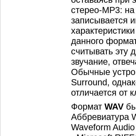
стерео-МР3:
на
записывается 
характеристики
данного формат
считывать эту 
звучание, отве
Обычные устро
Surround, одна
отличается от 
Формат
WAV
бы
Аббревиатура 
Waveform Audio 