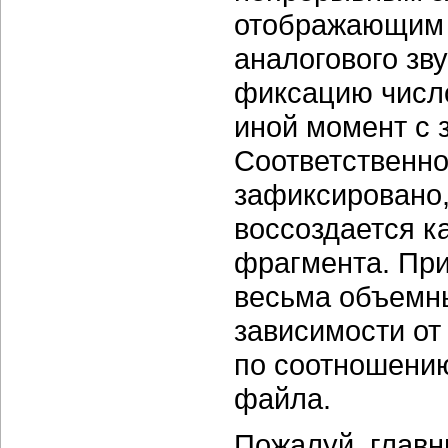
отображающим 
аналогового зв
фиксацию число
иной момент с 
Соответственно
зафиксировано,
воссоздается к
фрагмента. Пр
весьма объемны
зависимости от
по соотношени
файла.
Пожалуй, глав