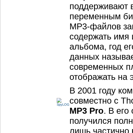
поддерживают 
переменным би
MP3-файлов
за
содержать имя 
альбома, год ег
данных называ
современных пл
отображать на 
В 2001 году ко
совместно с
Th
MP3 Pro
.
В его 
получился пол
лишь частично 