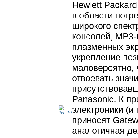
Hewlett Packar
в области потр
широкого спект
консолей,
МР3-
плазменных экр
укрепление поз
маловероятно, 
отвоевать знач
присутствовавш
Panasonic. К п
электроники (и
приносят Gate
аналогичная де