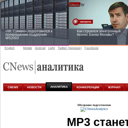
«Mr. Сумкин» подготовился к
Как строился электронный
прекращению поддержки
бизнес Банка Москвы?
WS2003
English
Mobile
Android
Light
Twitter (topnews)
Facebook
Заоблачная оптимизация: как
Рейтинг CNewsInfrastructure 20
Faberlic изменил подход к
приглашаем участвовать
аналитике
АНАЛИТИКА
CNEWS
НОВОСТИ
КОНФЕРЕНЦИИ
ЖУРНАЛ
Обозрение подготовлено
MP3 стане