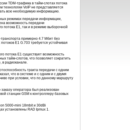
ессии
TDM-трафика
в
тайм-слотах
потока
м технологии VoIP не представляется
едать всю необходимую информацию.
чных режимах передачи информации,
ена возможность передачи
 потока E1, так и в режиме выборочной
P-транспорта
примерно 4.7 Мбит без
 потоков E1 G.703 требуется устойчивая
го потока E1 существует возможность
жных
тайм-слотов
, что позволяет сократить
е, в радиоканале.
отоспособность тракта передачи с одним
зал, что в системе и с одним и с двумя
чиво при условии, что по данному маршруту
 заказу оператора был реализован
вой станции GSM к контроллеру базовых
on 5000-mini 18mbit и 30dBi
цах установлены RAD Ipmux 1.