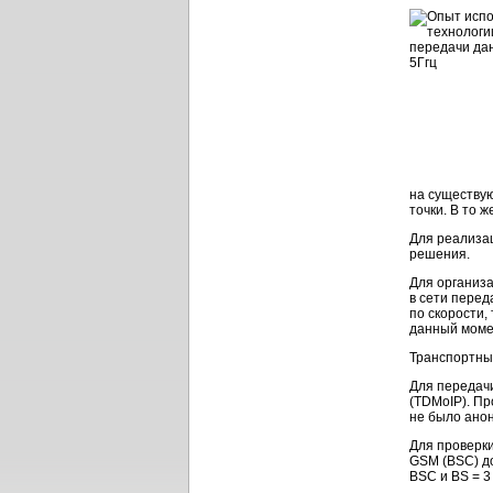
на существую
точки. В то 
Для реализа
решения.
Для организа
в сети пере
по скорости,
данный моме
Транспортны
Для переда
(TDMoIP). Пр
не было ано
Для проверк
GSM (BSC) до
BSC и BS = 3