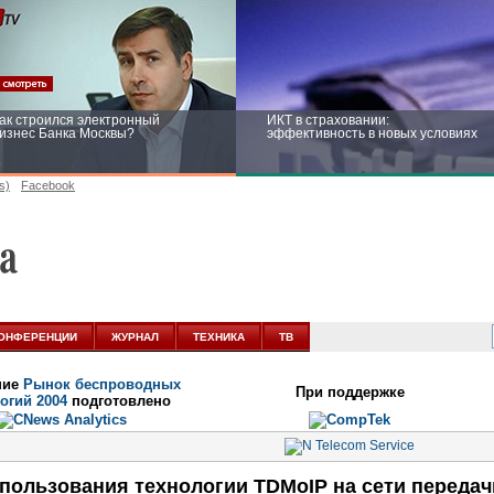
ак строился электронный
ИКТ в страховании:
изнес Банка Москвы?
эффективность в новых условиях
s)
Facebook
ейтинг CNewsInfrastructure 2015:
Информационная безопасность
риглашаем участвовать
бизнеса и госструктур: развитие в
новых условиях
ОНФЕРЕНЦИИ
ЖУРНАЛ
ТЕХНИКА
ТВ
ние
Рынок беспроводных
При поддержке
огий 2004
подготовлено
пользования технологии TDMoIP на сети передач