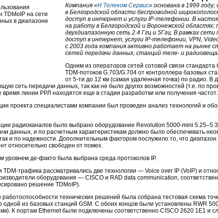
Компания «
Н Телеком Сервис
» основана в 1999 году;
в Белгородской области беспроводной широкополос
доступ в интернет и услуги
IP-телефонии
. В насто
на работу в Белгородской и Воронежской областях;
двухдиапазонную сеть 2.4 Ггц и 5Ггц. В рамках сети
доступ в интернет, услуги
IP-телефонии
, VPN, Vid
с 2003 года компания активно работает на рынке 
сетей передачи данных, станций теле- и радиовеща
Одним из операторов сетей сотовой связи стандарта
TDM-потоков
G.703/G.704 от контроллера базовых ста
от 5-ти до 12 км (самая удаленная точка) по радио. 
щую сеть передачи данных, так как не было других возможностей (т.е. по пр
же время линии РРЛ находятся еще в стадии разработки или получения частот.
ции проекта специалистами компании был проведен анализ технологий и об
ции радиоканалов было выбрано оборудование Revolution 5000-mini 5.25–5.3
дачи данных, и по расчетным характеристикам должно было обеспечивать не
 так и по надежности. Дополнительным фактором послужило то, что диапазон
нт относительно свободен от помех.
м уровнем
де-факто
была выбрана среда протоколов IP.
чи
TDM-трафика
рассматривались две технологии — Voice over IP (VoIP) и отн
оизводители оборудования — CISCO и RAD data communication, соответствен
нсировано решение TDMoIP).
и работоспособности технических решений была собрана тестовая схема
точ
 одной из базовых станций GSM. С обоих концов были установлены RWR 500
 км). К портам Ethernet были подключены соответственно CISCO 2620 1E1 и с