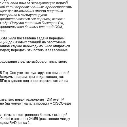
 с 2001 года начала эксплуатацию первой
ной сети передачи данных, предоставлять
ящее время компания имеет лицензию
 построила и эксплуатирует
 предоставляются все сервисы, включая
eo и др. Получив лицензию Госстроя РФ,
строительства базовых станций GSM,
ния.
 GSM была поставлена задача передачи
нций до базовых станций на расстояние
В данном случае необходимо было опираться
оводам) передать эти потоки в заявленные
орудования с целью выбора оптимального
5 Ггц. Оно уже эксплуатируется компанией
обходимые параметры радиоканала, как
 5Ггц выделен под операторские сети и на
осительно новая технология TDM over IP
но (на момент начала проекта у CISCO еще
ка-точка
от контроллера базовых станций
0-mini и антенны 24dBi (расстояние между
ледом RAD Ipmux 1.