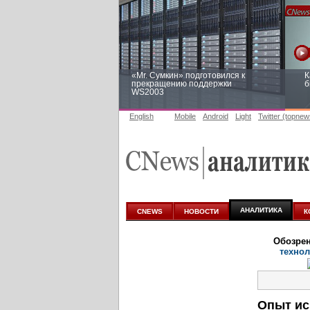
«Mr. Сумкин» подготовился к
К
прекращению поддержки
б
WS2003
English
Mobile
Android
Light
Twitter (topnew
Заоблачная оптимизация: как
Р
Faberlic изменил подход к
п
аналитике
АНАЛИТИКА
CNEWS
НОВОСТИ
К
Обозре
технол
Опыт ис