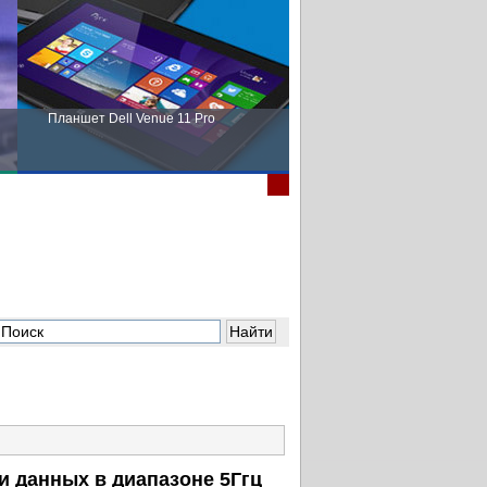
Планшет Dell Venue 11 Pro
Пора выбирать Fujitsu!
и данных в диапазоне 5Ггц