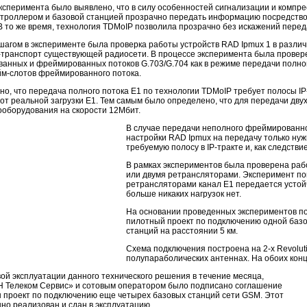
ксперимента было выявлено, что в силу особенностей сигнализации и компр
нтроллером и базовой станцией прозрачно передать информацию посредство
В то же время, технология TDMoIP позволила прозрачно без искажений пер
агом в эксперименте была проверка работы устройств RAD Ipmux 1 в разли
-транспорт
существующей радиосети. В процессе эксперимента была провер
нных и фреймированных потоков G.703/G.704 как в режиме передачи полного
йм-слотов
фреймированного потока.
о, что передача полного потока E1 по технологии TDMoIP требует полосы
I
от реальной загрузки Е1. Тем самым было определено, что для передачи двух
ооборудования на скорости 12Мбит.
В случае передачи неполного фреймированно
настройки RAD Ipmux на передачу только ну
требуемую полосу в
IP-тракте
и, как следстви
В рамках экспериментов была проверена раб
или двумя ретрансляторами. Эксперимент пока
ретрансляторами канал Е1 передается устой
больше никаких нагрузок нет.
На основании проведенных экспериментов по
пилотный проект по подключению одной базо
станций на расстоянии 5 км.
Схема подключения построена на 2-х Revoluti
полупараболических антеннах. На обоих кон
ой эксплуатации данного технического решения в течение месяца,
Н Телеком Сервис» и сотовым оператором было подписано соглашение
н проект по подключению еще четырех базовых станций сети GSM. Этот
но реализован и сдан в эксплуатацию.