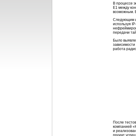
В процессе э
E1 между ко
возможным. 
Следующим ш
используя
IP
нефреймирова
передачи
та
Было выявлен
зависимости 
работа ради
После тестов
компанией «
и реализова
проект успеш