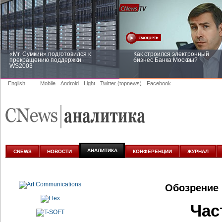
«Mr. Сумкин» подготовился к
Как строился электронный
прекращению поддержки
бизнес Банка Москвы?
WS2003
English
Mobile
Android
Light
Twitter (topnews)
Facebook
Заоблачная оптимизация: как
Рейтинг CNewsInfrastructure 20
Faberlic изменил подход к
приглашаем участвовать
аналитике
АНАЛИТИКА
CNEWS
НОВОСТИ
КОНФЕРЕНЦИИ
ЖУРНАЛ
Обозрение 
Час