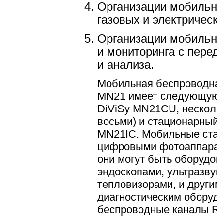
Организации мобильн
газовых и электричес
Организации мобильны
и мониторинга с пере
и анализа.
Мобильная беспроводна
MN21 имеет следующую 
DiViSy MN21CU, нескол
восьми) и стационарны
MN21IC. Мобильные ст
цифровыми фотоаппарат
они могут быть оборуд
эндоскопами, ультразв
тепловизорами, и дру
диагностическим обору
беспроводные каналы R