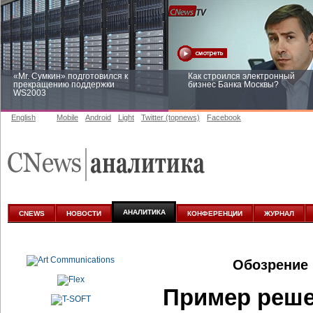
«Mr. Сумкин» подготовился к
Как строился электронный
прекращению поддержки
бизнес Банка Москвы?
WS2003
English
Mobile
Android
Light
Twitter (topnews)
Facebook
Заоблачная оптимизация: как
Рейтинг CNewsInfrastructure 20
Faberlic изменил подход к
приглашаем участвовать
аналитике
АНАЛИТИКА
CNEWS
НОВОСТИ
КОНФЕРЕНЦИИ
ЖУРНАЛ
Обозрение 
Пример реше