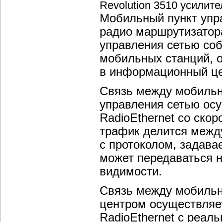
Revolution 3510 усилит
Мобильный пункт упр
радио маршрутизатора
управления сетью со
мобильных станций, о
в информационный це
Связь между мобиль
управления сетью ос
RadioEthernet со ско
трафик делится межд
с протоколом, задав
может передаваться н
видимости.
Связь между мобиль
центром осуществляе
RadioEthernet с реаль