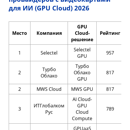
для ИИ (GPU Cloud) 2026
GPU
Место
Компания
Cloud-
Рейтинг
решение
Selectel
1
Selectel
957
GPU
Турбо
Турбо
2
Облако
817
Облако
GPU
2
MWS Cloud
MWS GPU
817
AI Cloud-
ИТГлобалком
GPU
3
789
Рус
Cloud
Compute
GPUaaS