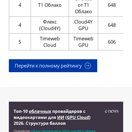
4
Т1 Облако
от Т1
648
Облако
Флекс
Cloud4Y
4
648
(Cloud4Y)
GPU
Timeweb
Timeweb
5
606
Cloud
GPU
Перейти к полному рейтингу