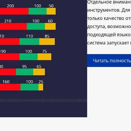
Отдельное внимани
инструментов. Дл
только качество о
доступа, возможно
подходящей языков
система запускает
Читать полност