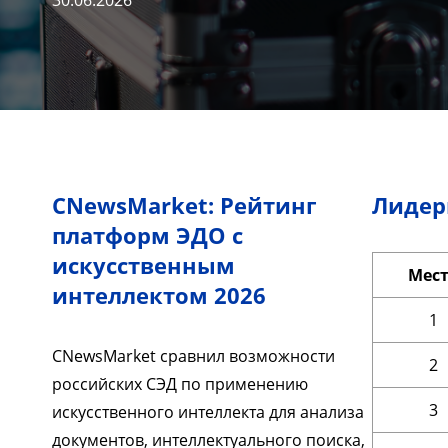
30.06.2026
CNewsMarket: Рейтинг
Лидер
платформ ЭДО с
искусственным
Мес
интеллектом 2026
1
CNewsMarket сравнил возможности
2
российских СЭД по применению
3
искусственного интеллекта для анализа
документов, интеллектуального поиска,