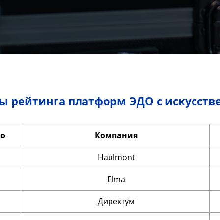
ы рейтинга платформ ЭДО с искусств
то
Компания
Haulmont
Elma
Директум