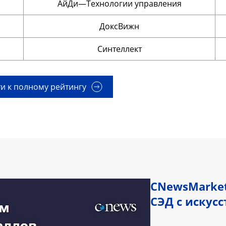
АйДи—Технологии управления
ДоксВижн
Синтеллект
и к полному рейтингу
CNewsMarket
СЭД с искус