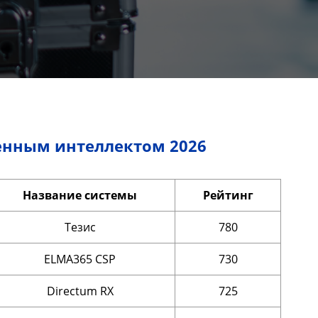
енным интеллектом 2026
Название системы
Рейтинг
Тезис
780
ELMA365 CSP
730
Directum RX
725