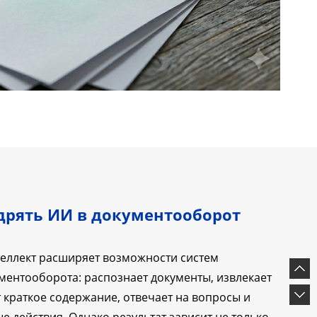
дрять ИИ в документооборот
теллект расширяет возможности систем
ментооборота: распознает документы, извлекает
т краткое содержание, отвечает на вопросы и
е действия. Однако результат зависит не только