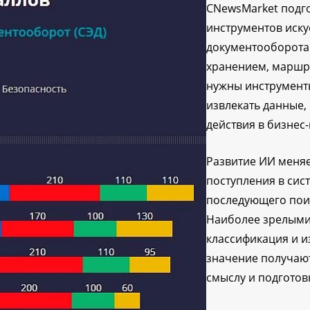
CNewsMarket подго
инструментов иску
документооборота 
хранением, маршр
нужны инструмент
извлекать данные,
действия в бизнес
Развитие ИИ меняе
поступления в сис
последующего пои
Наиболее зрелыми
классификация и и
значение получают
смыслу и подготов