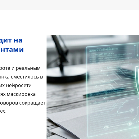
дит на
ентами
роте и реальным
ынка сместилось в
их нейросети
иях маскировка
говоров сокращает
ws.