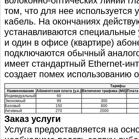
волоконно-оптических линий гл
том, что для нее используетс
кабель. На окончаниях действ
устанавливаются специальные у
и один в офисе (квартире) абон
подключаются обычный аналого
имеет стандартный Ethernet-ин
создает помех использованию 
Тарифы
Наименование
Абонентская плата (у.е.)
Включено трафика (Мб)
Плата
Индивидуальный
60
Экономный
99
300
Базовый
150
800
Активный
270
2000
Заказ услуги
Услуга предоставляется на осн