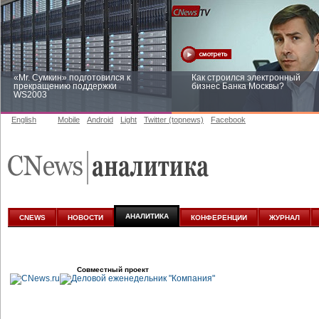
«Mr. Сумкин» подготовился к
Как строился электронный
прекращению поддержки
бизнес Банка Москвы?
WS2003
English
Mobile
Android
Light
Twitter (topnews)
Facebook
Заоблачная оптимизация: как
Рейтинг CNewsInfrastructure 20
Faberlic изменил подход к
приглашаем участвовать
аналитике
АНАЛИТИКА
CNEWS
НОВОСТИ
КОНФЕРЕНЦИИ
ЖУРНАЛ
Совместный проект