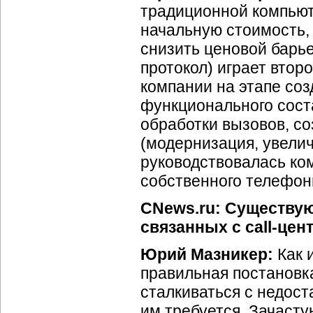
традиционной компьют
начальную стоимость, 
снизить ценовой барьер
протокол) играет втор
компании на этапе со
функционального сост
обработки вызовов, с
(модернизация, увелич
руководствовалась к
собственного телефон
CNews.ru: Существую
связанных с call-цен
Юрий Мазникер:
Как 
правильная постановк
сталкиваться с недост
им требуется. Зачасту