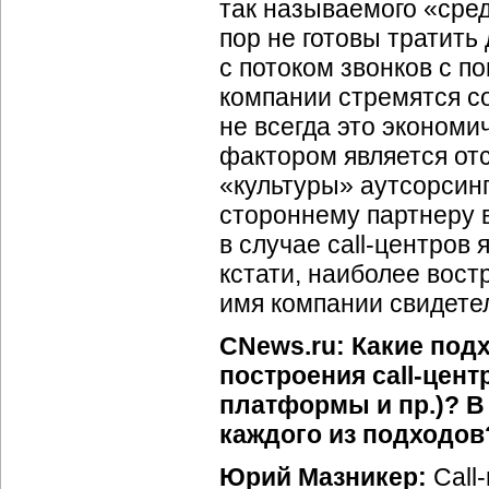
так называемого «сред
пор не готовы тратить
с потоком звонков с 
компании стремятся со
не всегда это эконом
фактором является от
«культуры» аутсорсинг
стороннему партнеру 
в случае call-центров 
кстати, наиболее вост
имя компании свидетел
CNews.ru: Какие под
построения call-цент
платформы и пр.)? В
каждого из подходов
Юрий Мазникер:
Сall