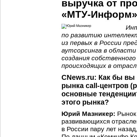
выручка от пр
«МТУ-Информ» 
Инт
по развитию интеллек
из первых в России пр
аутсорсинга в области
создания собственного
происходящих в отрасл
CNews.ru: Как бы вы
рынка call-центров (
основные тенденции
этого рынка?
Юрий Мазникер:
Рынок 
развивающихся отраслей
в России пару лет назад
По данным «Коминфо Кон