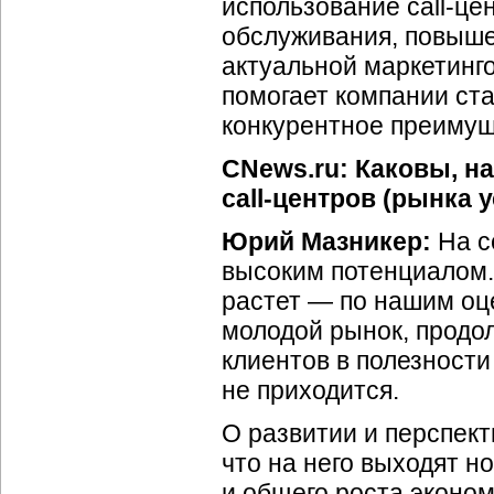
использование call-це
обслуживания, повыше
актуальной маркетинго
помогает компании ст
конкурентное преимущ
CNews.ru: Каковы, н
call-центров (рынка 
Юрий Мазникер:
На с
высоким потенциалом. 
растет — по нашим оце
молодой рынок, продо
клиентов в полезности
не приходится.
О развитии и перспект
что на него выходят н
и общего роста эконо