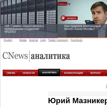
«Mr. Сумкин» подготовился к
Как строился электронный
прекращению поддержки
бизнес Банка Москвы?
WS2003
English
Mobile
Android
Light
Twitter (topnews)
Facebook
Заоблачная оптимизация: как
Рейтинг CNewsInfrastructure 20
Faberlic изменил подход к
приглашаем участвовать
аналитике
АНАЛИТИКА
CNEWS
НОВОСТИ
КОНФЕРЕНЦИИ
ЖУРНАЛ
Юрий Мазникер: