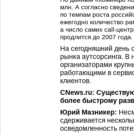
млн. А согласно сведен
по темпам роста российс
ежегодно количество раб
а число самих call-цент
продлится до 2007 года.
На сегодняшний день 
рынка аутсорсинга. В
организаторами крупн
работающими в серви
клиентов.
CNews.ru: Существу
более быстрому разв
Юрий Мазникер:
Несмо
сдерживается несколь
осведомленность поте