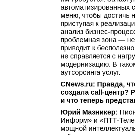
автоматизированных с
меню, чтобы достичь 
приступая к реализац
анализ бизнес-процесс
проблемная зона — нед
приводит к бесполезной
не справляется с нагр
модернизацию. В тако
аутсорсинга услуг.
CNews.ru: Правда, чт
создала
call-центр
? 
и что теперь предст
Юрий Мазникер:
Пион
Информ» и «ПТТ-Телепо
мощной интеллектуаль