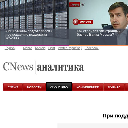
«Mr. Сумкин» подготовился к
Как строился электронный
прекращению поддержки
бизнес Банка Москвы?
WS2003
English
Mobile
Android
Light
Twitter (topnews)
Facebook
Заоблачная оптимизация: как
Рейтинг CNewsInfrastructure 20
Faberlic изменил подход к
приглашаем участвовать
аналитике
АНАЛИТИКА
CNEWS
НОВОСТИ
КОНФЕРЕНЦИИ
ЖУРНАЛ
При под