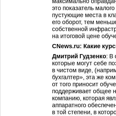
максимально оправда
это показатель малого
пустующие места в кла
его оборот, тем меньш
собственной инфрастр
на итоговой цене обуч
CNews.ru: Какие кур
Дмитрий Гудзенко
: В
которые могут себе п
в чистом виде, (напри
бухгалтер», эта же ко
от того приносит обуч
поддерживает общее н
компанию, которая яв
аппаратного обеспече
в той степени, в кото