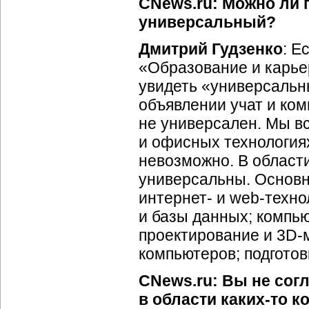
CNews.ru: Можно ли 
универсальный?
Дмитрий Гудзенко
: Е
«Образование и карьер
увидеть «универсальн
объявлении учат и ко
не универсален. Мы в
и офисных технологиях
невозможно. В област
универсальны. Основн
интернет- и web-техно
и базы данных; компью
проектирование и 3D-
компьютеров; подгото
CNews.ru: Вы не сог
в области
каких-то
ко