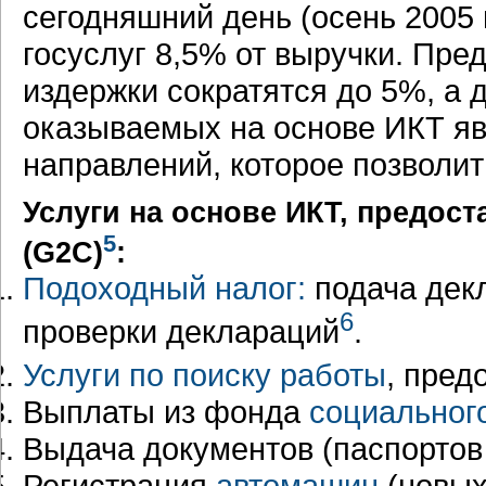
сегодняшний день (осень 2005 
госуслуг 8,5% от выручки. Пред
издержки сократятся до 5%, а до
оказываемых на основе ИКТ яв
направлений, которое позволит
Услуги на основе ИКТ, предос
5
(G2C)
:
Подоходный налог:
подача дек
6
проверки деклараций
.
Услуги по поиску работы
, пред
Выплаты из фонда
социальног
Выдача документов (паспортов
Регистрация
автомашин
(новых