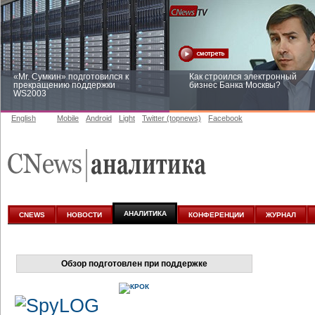
«Mr. Сумкин» подготовился к
Как строился электронный
прекращению поддержки
бизнес Банка Москвы?
WS2003
English
Mobile
Android
Light
Twitter (topnews)
Facebook
Заоблачная оптимизация: как
Рейтинг CNewsInfrastructure 20
Faberlic изменил подход к
приглашаем участвовать
аналитике
АНАЛИТИКА
CNEWS
НОВОСТИ
КОНФЕРЕНЦИИ
ЖУРНАЛ
Обзор подготовлен при поддержке