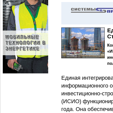
Е
С
Ко
«И
ин
по
Единая интегриров
информационного о
инвестиционно-стро
(ИСИО) функционир
года. Она обеспеч