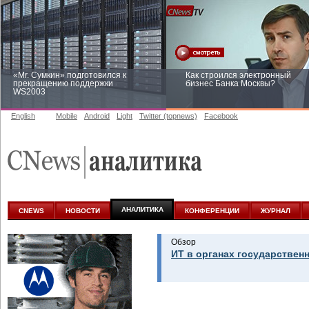
«Mr. Сумкин» подготовился к
Как строился электронный
прекращению поддержки
бизнес Банка Москвы?
WS2003
English
Mobile
Android
Light
Twitter (topnews)
Facebook
Заоблачная оптимизация: как
Рейтинг CNewsInfrastructure 20
Faberlic изменил подход к
приглашаем участвовать
аналитике
АНАЛИТИКА
CNEWS
НОВОСТИ
КОНФЕРЕНЦИИ
ЖУРНАЛ
Обзор
ИТ в органах государствен