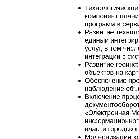
Технологическое
компонент плани
программ в серв
Развитие технол
единый интегри
услуг, в том чис
интеграции с си
Развитие геоинф
объектов на кар
Обеспечение пре
наблюдение объе
Включение проце
документооборот
«Электронная М
информационного
власти городско
Модернизация х