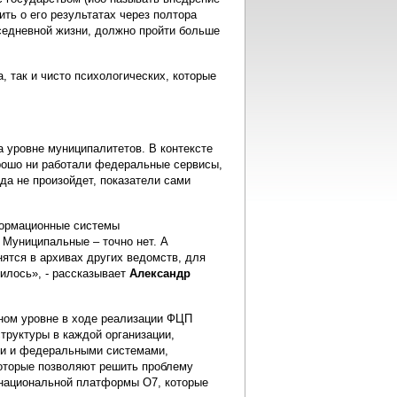
ть о его результатах через полтора
седневной жизни, должно пройти больше
, так и чисто психологических, которые
а уровне муниципалитетов. В контексте
хорошо ни работали федеральные сервисы,
уда не произойдет, показатели сами
формационные системы
 Муниципальные – точно нет. А
ятся в архивах других ведомств, для
илось», - рассказывает
Александр
ном уровне в ходе реализации ФЦП
труктуры в каждой организации,
ми и федеральными системами,
 которые позволяют решить проблему
национальной платформы О7, которые