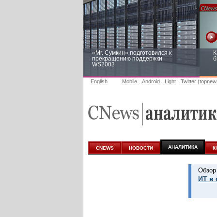
«Mr. Сумкин» подготовился к
К
прекращению поддержки
б
WS2003
English
Mobile
Android
Light
Twitter (topnew
Заоблачная оптимизация: как
Р
Faberlic изменил подход к
п
аналитике
АНАЛИТИКА
CNEWS
НОВОСТИ
К
Обзор
ИТ в 