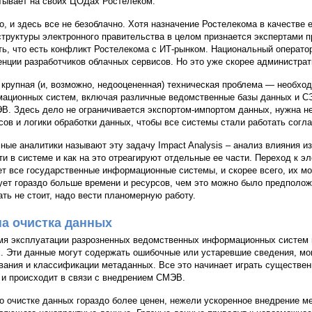
тывает на своих ЦОДах Ростелеком.
о, и здесь все не безоблачно. Хотя назначение Ростелекома в качестве 
труктуры электронного правительства в целом признается экспертами п
ть, что есть конфликт Ростелекома с ИТ-рынком. Национальный операто
енции разработчиков облачных сервисов. Но это уже скорее администрат
 крупная (и, возможно, недооцененная) техническая проблема — необхо
ационных систем, включая различные ведомственные базы данных и СЭ
В. Здесь дело не ограничивается экспортом-импортом данных, нужна не
сов и логики обработки данных, чтобы все системы стали работать согл
ные аналитики называют эту задачу Impact Analysis – анализ влияния и
ти в системе и как на это отреагируют отдельные ее части. Переход к э
ет все государственные информационные системы, и скорее всего, их м
ует гораздо больше времени и ресурсов, чем это можно было предполож
ать не стоит, надо вести планомерную работу.
а очистка данных
мя эксплуатации разрозненных ведомственных информационных систем 
. Эти данные могут содержать ошибочные или устаревшие сведения, мо
вания и классификации метаданных. Все это начинает играть существен
 и происходит в связи с внедрением СМЭВ.
о очистке данных гораздо более ценен, нежели ускоренное внедрение м