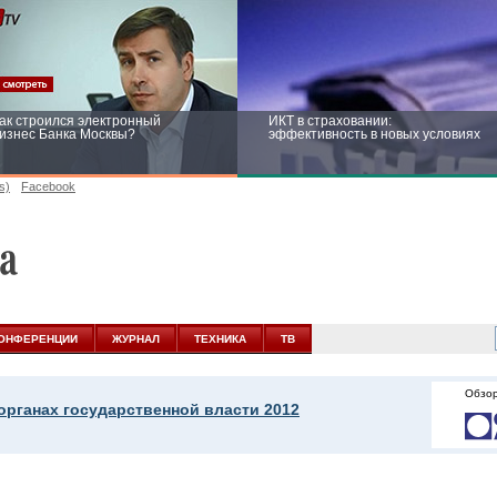
ак строился электронный
ИКТ в страховании:
изнес Банка Москвы?
эффективность в новых условиях
s)
Facebook
ейтинг CNewsInfrastructure 2015:
Информационная безопасность
риглашаем участвовать
бизнеса и госструктур: развитие в
новых условиях
ОНФЕРЕНЦИИ
ЖУРНАЛ
ТЕХНИКА
ТВ
Обзор
органах государственной власти 2012