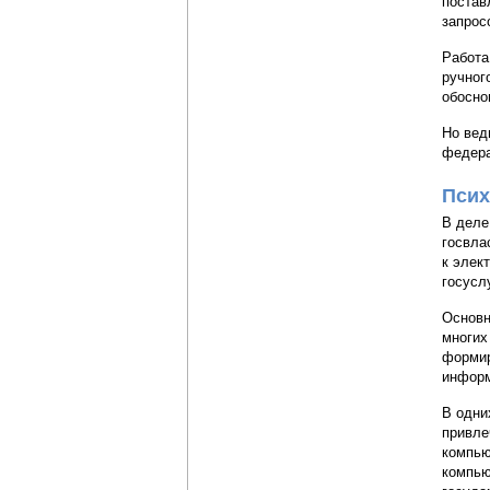
постав
запрос
Работа
ручног
обосно
Но вед
федера
Псих
В деле
госвла
к элек
госусл
Основн
многих
формир
информ
В одни
привле
компью
компью