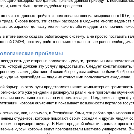
ляющего некорректные данные. Грязные данные приведут к невозможност
ов, и, может быть, даже судебных процессов.
 по очистке данных требует использования специализированного ПО и, 
о труда. Скорее всего, эти статьи расходов в бюджете многих ведомств
вать их заранее, до наступления какого-либо инцидента по причине неко
ь в итоге важно создать работающую систему, а не просто поставить г
льной СМЭВ, поэтому работа по очистке данных все равно необходима.
ологические проблемы
 всегда есть две стороны: получатель услуги, гражданин или представи
сти, который должен эту услугу предоставить. Следует констатировать, 
тронному взаимодействию. И какие бы ресурсы сейчас не были бы брош
уг, чуда не произойдет — люди не станут ими пользоваться ежедневно.
ой барьер на этом пути представляет низкая компьютерная грамотность 
 регионах это уже увидели и развернули различные программы обучени
ования социального заказа на информатизацию. Поддерживающую фун
атизации, которая объясняет и показывает возможности порталов госусл
х регионах, как, например, в Республике Коми, эта работа организована 
чением студентов, которые помогают своим соседям и другим людям ос
тером на примере госуслуг. В Нижегородской области в рамках проекта
терные курсы, которые ведут преподаватели местного университета. Вн