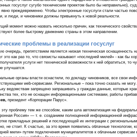
онных госуслуг сугубо техническим проектом было бы неправильно), суди
 явно преждевременно. Чтобы электронные госуслуги стали частью пов
и, и люди, и чиновники должны привыкнуть к новой реальности.
ущий момент можно назвать несколько причин, как технического свойства
ствуют более быстрому движению страны в этом направлении.
ические проблемы в реализации госуслуг
ую очередь, препятствием является низкая техническая оснащенность н
уг это как раз то, что связисты называют «последней милей» - как бы 
 получателя услуги нет технической возможности к ней обратиться, то ч
не улучшатся.
альные органы власти оснастили, по докладу чиновников, все свои ин
тствующими web-сервисами. Региональные – пока точно сказать не могу.
ьку ведомствам запрещено запрашивать у граждан данные, которые хран
нства тех, кто не оснащен информационными системами, работы прибав
чев,
президент «Корпорации Парус».
 эту проблему тем же способом, каким шла автоматизация на федераль
ронная Россия» — т. е. созданием полноценной информационной инфрас
отке прикладных решений и последующей их интеграции с региональны
но, не стоит. К счастью, за это время появились облачные технологии,
дней мили» путем подключения муниципалитетов к облачным сервисам 