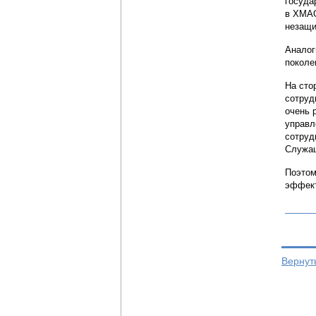
госуда
в ХМАО
незащи
Аналог
поколе
На сто
сотруд
очень 
управл
сотруд
Служащ
Поэтом
эффект
Вернут