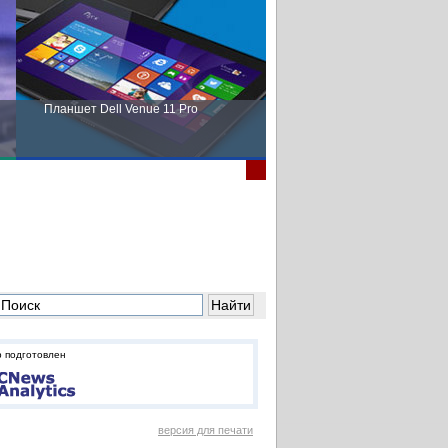
Планшет Dell Venue 11 Pro
Пора выбирать Fujitsu!
 подготовлен
версия для печати