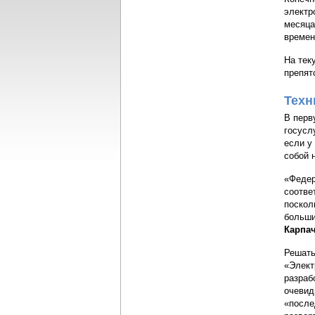
электр
месяца
времен
На тек
препят
Техн
В перв
госусл
если у
собой 
«Федер
соотве
поскол
больши
Карпа
Решать
«Элект
разраб
очевид
«после