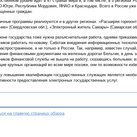
рственном уровне идет в 47 странах мира и, в том числе, в 5 регионах 
-Югре, Республике Мордовия, ЯНАО и Краснодаре. Всего в России уже 
щенных граждан.
ичные программы реализуются и в других регионах: «Расширяя горизонт
ние» (Свердловская обл.), «Электронный житель Самары» (Самарская обл
роне государства тоже нужна разъяснительная работа, одними приказами
ников работать по-новому. Саботаж внедрения информационных техноло
распространенное, и не только в России. Так, например, известен случай
ения финансовыми документами на железных дорогах Бельгии, в день з
ников финансовой службы не вышла на работу, сказавшись больными, взя
ие крупных организаций во всем мире похожи, они по возможности изб
у повышение квалификации государственных служащих является необ
ивности предоставления электронных государственных услуг.
ься на главную страницу обзора