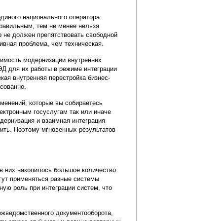
единого национального оператора
равильным, тем не менее нельзя
р не должен препятствовать свободной
ивная проблема, чем техническая.
димость модернизации внутренних
Д для их работы в режиме интеграции
кая внутренняя перестройка бизнес-
асованно.
зменений, которые вы собираетесь
лектронным госуслугам так или иначе
одернизация и взаимная интеграция
ить. Поэтому мгновенных результатов
в них накопилось большое количество
гут применяться разные системы
ную роль при интеграции систем, что
ежведомственного документооборота,