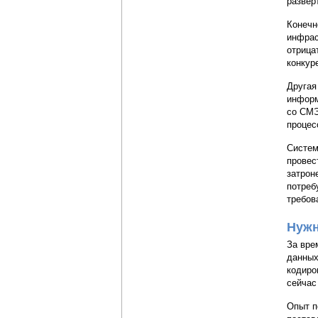
развер
Конечн
инфрас
отрица
конкур
Другая
информ
со СМЭ
процес
Систем
провес
затрон
потреб
требов
Нужн
За вре
данных
кодиро
сейчас
Опыт п