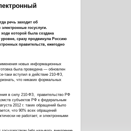
электронный
да речь заходит об
 электронные госуслуги.
в ходе которой была создана
уровне, сразу продвинула Россию
ектронных правительств, ежегодно
рименения новых информационных
дготовка была проведена — обновлен
се-таки вступил в действие 210-ФЗ,
признать, что никаких формальных
ления в силу 210-ФЗ, правительство РФ
едомств субъектов РФ к федеральным
густа 2012 г. таких обращений было
ается, что 90% всех обращений
ктически не работает, и электронными
с государством (ибо называть внедрение