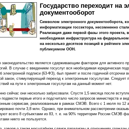
Государство переходит на 
документооборот
Символом электронного документооборота, ког
информатизации госсектора, несомненно стали
Реализация даже первой фазы этого проекта, 
необходимая инфраструктура на федеральном 
на несколько десятков позиций в рейтинге эл
публикуемом ООН.
 законодательство является сдерживающим фактором для активного п
огий. В случае с введением госуслуг вся необходимая юридическая по
об электронной подписи (63-ФЗ), был принят и после годичной отсрочки в
ой закон, стимулирующий переход к электронным госуслугам. Следует 
ствий на пути к электронным госуслугам на данный момент нет.
нно сейчас они несколько забуксовали. Спустя 1,5 месяца после вступ
 подвести первые итого и подсчитало число запросов министерств и в
онным сервисам, реализованным в рамках СМЭВ. Всего с 1 июля по 12 ав
ировано почти 3,8 млн. Однако, при внимательном рассмотрении оказыв
руют всего 8 субъектами из 83, т. е. на 90% территории России СМЭВ фа
угами никто не пользуется.
о, говоря о таком масштабном сдвиге парадигмы в отношениях граждан 