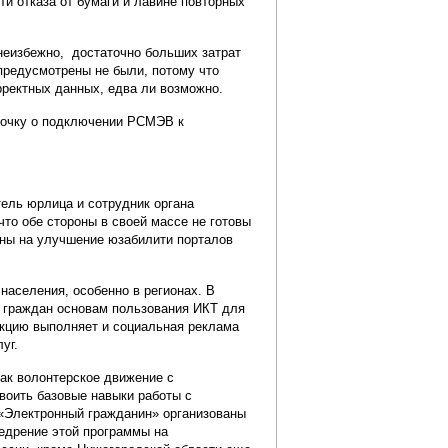
и отказа от бумаги и лавине повторных
неизбежно, достаточно больших затрат
 предусмотрены не были, потому что
рректных данных, едва ли возможно.
алочку о подключении РСМЭВ к
тель юрлица и сотрудник органа
что обе стороны в своей массе не готовы
ены на улучшение юзабилити порталов
населения, особенно в регионах. В
я граждан основам пользования ИКТ для
кцию выполняет и социальная реклама
уг.
как волонтерское движение с
воить базовые навыки работы с
 «Электронный гражданин» организованы
едрение этой программы на