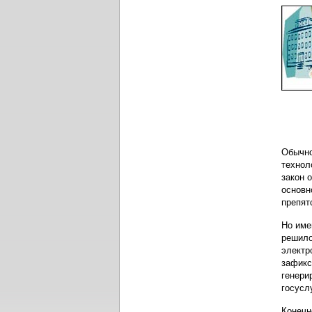
Обычно
технол
закон 
основн
препят
Но име
решило
электр
зафикс
генери
госусл
Конечн