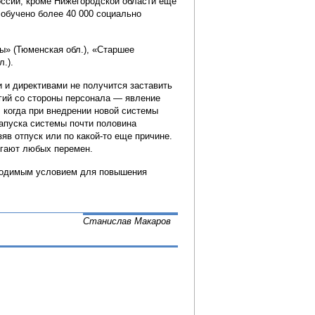
России, кроме Нижегородской области еще
обучено более 40 000 социально
ы» (Тюменская обл.), «Старшее
.).
 и директивами не получится заставить
гий со стороны персонала — явление
, когда при внедрении новой системы
апуска системы почти половина
в отпуск или по какой-то еще причине.
егают любых перемен.
ходимым условием для повышения
Станислав Макаров