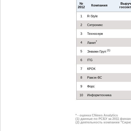
№
Выруч
Компания
2012
госсект
1
R-Style
2
Ситроникс
3
Техносерв
*
4
Ланит
(1)
5
Энвижн Груп
6
ITG
7
КРОК
8
Рамэк-ВС
9
Форс
10
Информтехника
* - оценка CNews Analytics
(1) данные по РСБУ за 2011 финан
(2) деятельность компании "Сириус