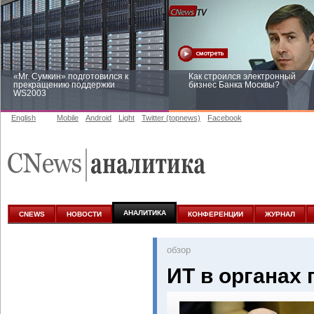
«Mr. Сумкин» подготовился к
Как строился электронный
прекращению поддержки
бизнес Банка Москвы?
WS2003
English
Mobile
Android
Light
Twitter (topnews)
Facebook
Заоблачная оптимизация: как
Рейтинг CNewsInfrastructure 20
Faberlic изменил подход к
приглашаем участвовать
аналитике
АНАЛИТИКА
CNEWS
НОВОСТИ
КОНФЕРЕНЦИИ
ЖУРНАЛ
oбзор
ИТ в органах 