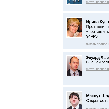
читать полное 
Ирина Кузн
Противники
«протащить
94-ФЗ
читать полное
Эдуард Лыс
В нашем реги
читать полное 
Максут Ша
Открытость
читать полное