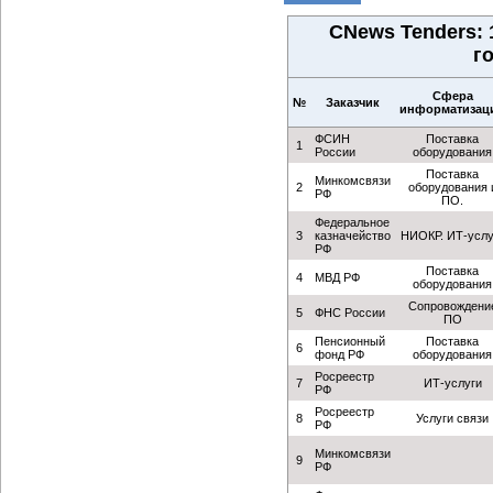
CNews Tenders:
г
Сфера
№
Заказчик
информатизац
ФСИН
Поставка
1
России
оборудования
Поставка
Минкомсвязи
2
оборудования 
РФ
ПО.
Федеральное
3
казначейство
НИОКР. ИТ-услу
РФ
Поставка
4
МВД РФ
оборудования
Сопровождени
5
ФНС России
ПО
Пенсионный
Поставка
6
фонд РФ
оборудования
Росреестр
7
ИТ-услуги
РФ
Росреестр
8
Услуги связи
РФ
Минкомсвязи
9
РФ