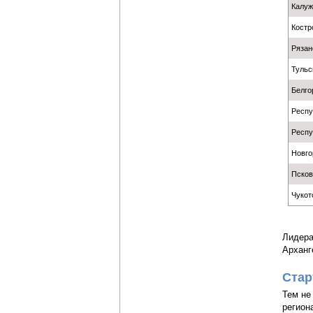
Калуж
Костр
Рязан
Тульс
Белго
Респу
Респу
Новго
Псков
Чукот
Лидера
Арханге
Стар
Тем не
регион