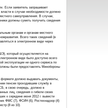
х. Если заявитель запрашивает
 власти в случае необходимости должно
местного самоуправления. В случае,
овники должны суметь получить сведения
альным органам и органам местного
омразвития. Всего таких сведений (в
тавляться в электронном виде через
ШЭ), который осуществляется на
электронном виде было доступно всего
й эксплуатации ни одного сервиса по
должны были предоставлять Минобороны
ом формате должно выдавать документы,
нии пенсии проходившим службу в
СБ, в свою очередь, должно в
нных лиц, сведения о гибели своих
их к середине июня 2012 г. вывести
их ФМС (7), ФСИН (6), Ростехнадзор (4)
стр (8 из 10).