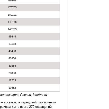
487642
475783
180101
146148
140763
99448
51168
45490
42806
30388
28868
12283
10482
вительство России, interfax.ru
 – восьмое, а передовой, как принято
ервисам было всего 270 обращений.