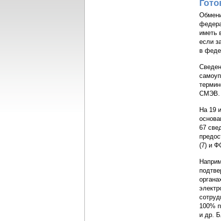
Гото
Обмени
федера
иметь 
если з
в феде
Сведен
самоуп
термин
СМЭВ.
На 19 
основа
67 све
предос
(7) и Ф
Наприм
подтве
органа
электр
сотруд
100% п
и др. 