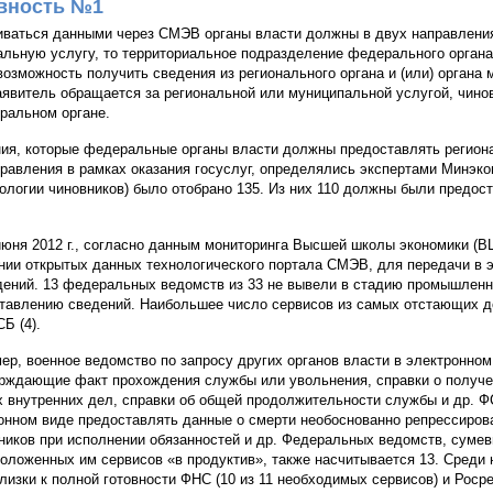
вность №1
ваться данными через СМЭВ органы власти должны в двух направления
льную услугу, то территориальное подразделение федерального органа
возможность получить сведения из регионального органа и (или) органа 
аявитель обращается за региональной или муниципальной услугой, чин
ральном органе.
ия, которые федеральные органы власти должны предоставлять регион
равления в рамках оказания госуслуг, определялись экспертами Минэкон
ологии чиновников) было отобрано 135. Из них 110 должны были предос
июня 2012 г., согласно данным мониторинга Высшей школы экономики (В
нии открытых данных технологического портала СМЭВ, для передачи в 
дений. 13 федеральных ведомств из 33 не вывели в стадию промышленно
тавлению сведений. Наибольшее число сервисов из самых отстающих 
СБ (4).
ер, военное ведомство по запросу других органов власти в электронн
рждающие факт прохождения службы или увольнения, справки о получе
х внутренних дел, справки об общей продолжительности службы и др. Ф
онном виде предоставлять данные о смерти необоснованно репрессирова
ников при исполнении обязанностей и др. Федеральных ведомств, сумевш
оложенных им сервисов «в продуктив», также насчитывается 13. Среди н
Близки к полной готовности ФНС (10 из 11 необходимых сервисов) и Росрее