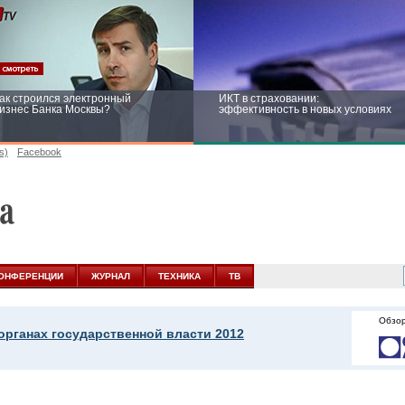
ак строился электронный
ИКТ в страховании:
изнес Банка Москвы?
эффективность в новых условиях
s)
Facebook
ейтинг CNewsInfrastructure 2015:
Информационная безопасность
риглашаем участвовать
бизнеса и госструктур: развитие в
новых условиях
ОНФЕРЕНЦИИ
ЖУРНАЛ
ТЕХНИКА
ТВ
Обзор
органах государственной власти 2012