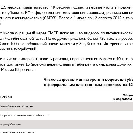
 1,5 месяца правительство РФ решило подвести первые итоги и подсчит
тв субъектов РФ к федеральным электронным сервисам, реализованны
онного взаимодействия (СМЭВ). Всего с 1 июля по 12 августа 2012 г. т
.
т числа обращений через СМЭВ показал, что лидером по интенсивност
ся Челябинская область. На ее долю пришлось более 725 тыс. запросов, 
более 100 тыс. обращений насчитывается у 8 субъектов. Интересно, что
ких взаимодействий.
е в число лидеров включить регионы, перешагнувшие барьер в 10 тыс. 
тов достигнет 16 (все они перечислены в таблице), а суммарная доля и
в России 83 региона.
Число запросов министерств и ведомств суб
к федеральным электронным сервисам на 12.0
Общее
Регион
к сервисам 
Челябинская область
Еврейская автономная область
город Москва