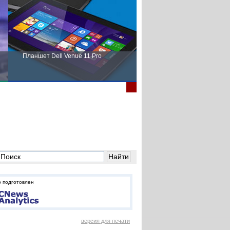
Планшет Dell Venue 11 Pro
Пора выбирать Fujitsu!
 подготовлен
версия для печати