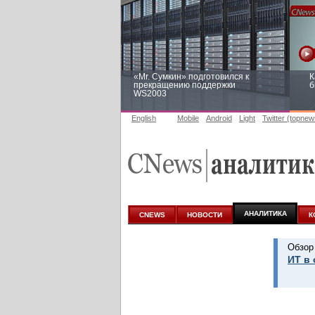
«Mr. Сумкин» подготовился к
К
прекращению поддержки
б
WS2003
English
Mobile
Android
Light
Twitter (topnew
Заоблачная оптимизация: как
Р
Faberlic изменил подход к
п
аналитике
АНАЛИТИКА
CNEWS
НОВОСТИ
К
Обзор
ИТ в 