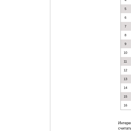
4
5
6
7
8
9
10
11
12
13
14
15
16
Интере
считат