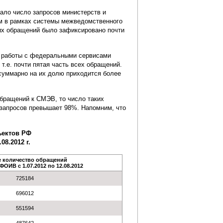
ало число запросов министерств и
м в рамках системы межведомственного
аких обращений было зафиксировано почти
и работы с федеральными сервисами
т.е. почти пятая часть всех обращений.
 суммарно на их долю приходится более
обращений к СМЭВ, то число таких
х запросов превышает 98%. Напомним, что
ъектов РФ
8.2012 г.
 количество обращений
ФОИВ с 1.07.2012 по 12.08.2012
725184
696012
551594