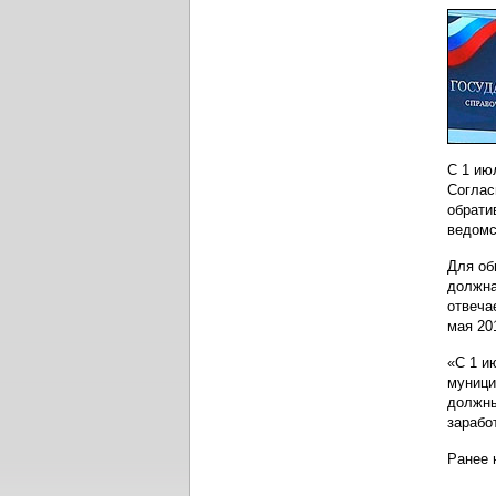
С 1 ию
Соглас
обрати
ведомс
Для об
должна
отвеча
мая 20
«С 1 и
муници
должны
зарабо
Ранее 