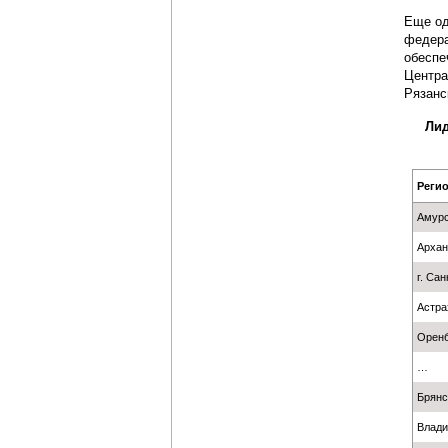
Еще од
федера
обеспе
Центра
Рязанс
Лид
Реги
Амурс
Архан
г. Са
Астра
Оренб
…
Брянс
Влади