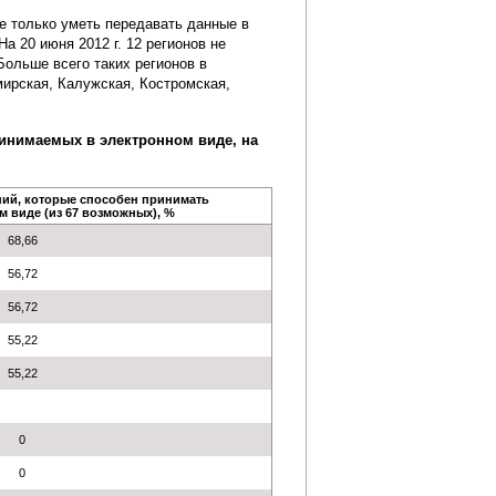
е только уметь передавать данные в
а 20 июня 2012 г. 12 регионов не
ольше всего таких регионов в
ирская, Калужская, Костромская,
инимаемых в электронном виде, на
ий, которые способен принимать
м виде (из 67 возможных), %
68,66
56,72
56,72
55,22
55,22
0
0