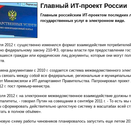
Главный ИТ-проект России
Главным российским ИТ-проектом последних л
государственных услуг в электронном виде.
ля 2012 г. существенно изменился формат взаимодействия потребителей
но федеральному закону 210-ФЗ, органы власти при предоставлении гос
вшихся граждан или юридических лиц документы, которые они могут пол
тв.
мена документами с 2010 г. создается система межведомственного элек
 связать между собой все федеральные, региональные и муниципальные
ет Минкомсвязи и ИТ-департамент Правительства. Патронировал проект
12 г. пост премьер-министра.
юля 2012 г. на электронное межведомственное взаимодействие должны п
палитеты, - говорил Путин на совещании в сентябре 2011 г. - То есть м
 сформировать действительно целостную систему в масштабах всей стр
тать в полном объёме».
новую схему работы чиновников планировалось запустить еще летом 2011