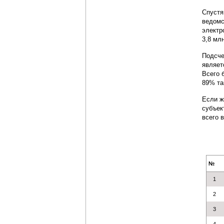
Спустя
ведомс
электр
3,8 млн
Подсче
являет
Всего 
89% та
Если ж
субъек
всего 
№
1
2
3