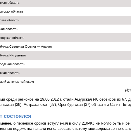
ская область
омская область
ская область
кая область
родская область
блика Северная Осетия — Алания
блика Ингушетия
родская область
ская область
ский автономный округ
Ис
ми среди регионов на 19.06.2012 г. стали Амурская (46 сервисов из 67, 
льская (38), Астраханская (37), Оренбургская (37) области и Санкт-Петер
т состоялся
 менее, о переносе сроков вступления в силу 210-ФЗ не могло быть и реч
альные ведомства начали использовать систему межведомственного эле