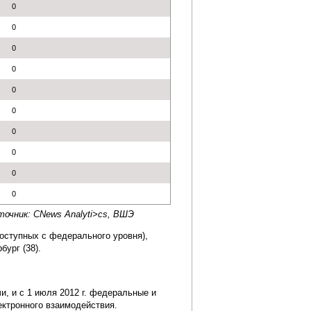
0
0
0
0
0
0
0
0
0
0
точник: CNews Analyti>cs, ВШЭ
доступных с федерального уровня),
бург (38).
и, и с 1 июля 2012 г. федеральные и
ктронного взаимодействия.