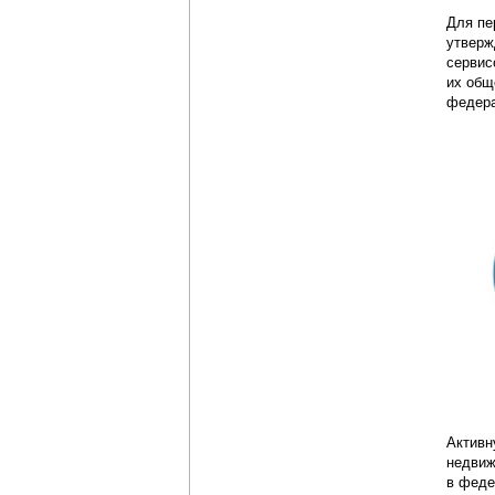
Для пе
утверж
сервис
их общ
федера
Активн
недвиж
в феде