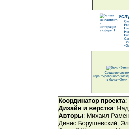
Усл
Сис
Ек
Ни
Но
Ро
Са
Тю
«Э
Создание систе
гарантированного элект
в банке «Зенит
Координатор проекта
:
Дизайн и верстка
: На
Авторы
: Михаил Рамен
Денис Борушевский, Эл