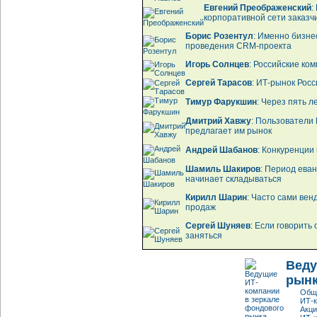
Евгений Преображенский
:
корпоративной сети заказч
Борис Розентул
: Именно бизне
проведения CRM-проекта
Игорь Солнцев
: Российские ко
Сергей Тарасов
: ИТ-рынок Росс
Тимур Фарукшин
: Через пять 
Дмитрий Хавжу
: Пользователи 
предлагает им рынок
Андрей Шабанов
: Конкуренции
Шамиль Шакиров
: Период еван
начинает складываться
Кирилл Шарин
: Часто сами ве
продаж
Сергей Шуняев
: Если говорить
заняться
Веду
рын
Обща
ИТ-к
Акц