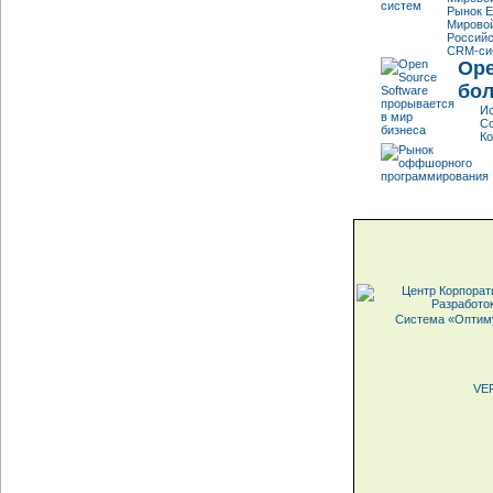
Рынок E
Мирово
Российс
CRM-сис
Ope
бол
Ис
Со
Ко
Система «Оптим
VER