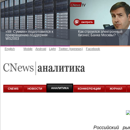
«Mr. Сумкин» подготовился к
Как строился электронный
прекращению поддержки
бизнес Банка Москвы?
WS2003
English
Mobile
Android
Light
Twitter (topnews)
Facebook
Заоблачная оптимизация: как
Рейтинг CNewsInfrastructure 20
Faberlic изменил подход к
приглашаем участвовать
аналитике
АНАЛИТИКА
CNEWS
НОВОСТИ
КОНФЕРЕНЦИИ
ЖУРНАЛ
Российский ры