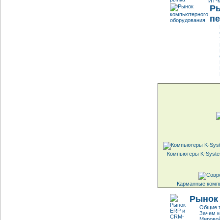
ИТ-к
Ры
п
Компьютеры K-System
Карманные комп
Рынок
Общие т
Зачем 
Мирово