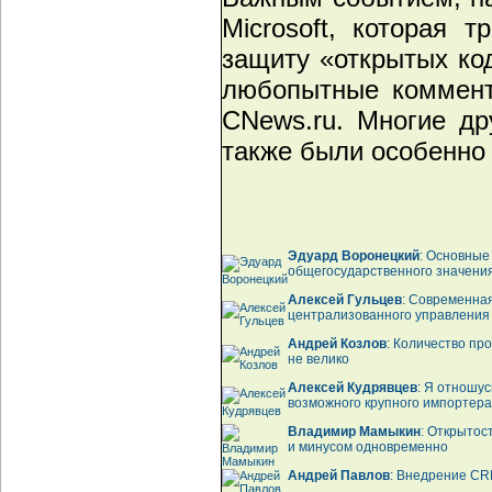
Microsoft, которая 
защиту «открытых ко
любопытные коммент
CNews.ru. Многие др
также были особенно
Эдуард Воронецкий
: Основные
общегосударственного значени
Алексей Гульцев
: Современна
централизованного управлени
Андрей Козлов
: Количество пр
не велико
Алексей Кудрявцев
: Я отношус
возможного крупного импортер
Владимир Мамыкин
: Открытос
и минусом одновременно
Андрей Павлов
: Внедрение CR