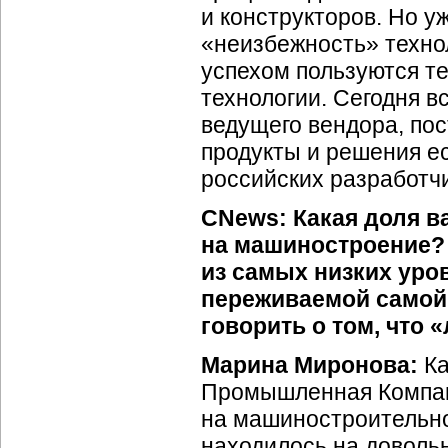
и конструкторов. Но у
«неизбежность» техно
успехом пользуются т
технологии. Сегодня в
ведущего вендора, по
продукты и решения ес
российских разработчи
CNews: Какая доля в
на машиностроение? 
из самых низких уро
переживаемой самой 
говорить о том, что 
Марина Миронова:
Ка
Промышленная Компан
на машиностроительн
находилось на доволь