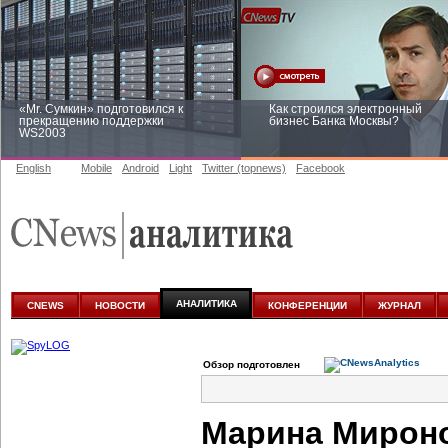
«Mr. Сумкин» подготовился к
Как строился электронный
прекращению поддержки
бизнес Банка Москвы?
WS2003
English
Mobile
Android
Light
Twitter (topnews)
Facebook
Заоблачная оптимизация: как
Рейтинг CNewsInfrastructure 20
Faberlic изменил подход к
приглашаем участвовать
аналитике
АНАЛИТИКА
CNEWS
НОВОСТИ
КОНФЕРЕНЦИИ
ЖУРНАЛ
Обзор подготовлен
Марина Мироно