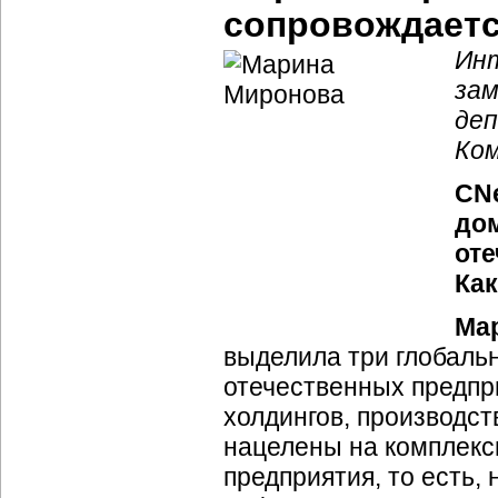
сопровождаетс
Инт
зам
де
Ком
CNe
до
от
Как
Ма
выделила три глобаль
отечественных предпр
холдингов, производст
нацелены на комплекс
предприятия, то есть,