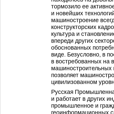
тормозило ее активно
и новейших технологий
машиностроение всегд
конструкторских кадро
культура и становлен
впереди других секто
обоснованных потребн
виде. Безусловно, в п
в востребованных на 
машиностроительных п
позволяет машиностро
цивилизованном уровн
Русская Промышленная
и работает в других и
промышленное и гражд
геоинформационных си