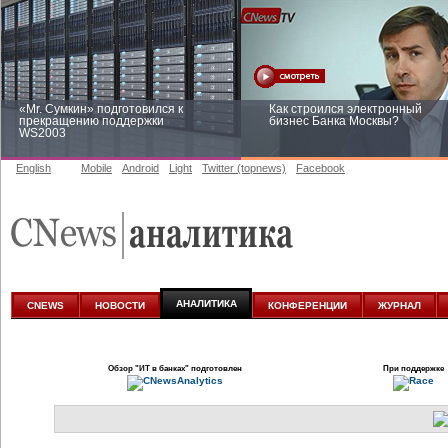
«Mr. Сумкин» подготовился к
Как строился электронный
прекращению поддержки
бизнес Банка Москвы?
WS2003
English
Mobile
Android
Light
Twitter (topnews)
Facebook
Заоблачная оптимизация: как
Рейтинг CNewsInfrastructure 20
Faberlic изменил подход к
приглашаем участвовать
аналитике
АНАЛИТИКА
CNEWS
НОВОСТИ
КОНФЕРЕНЦИИ
ЖУРНАЛ
Обзор
"ИТ в банках"
подготовлен
При поддержке