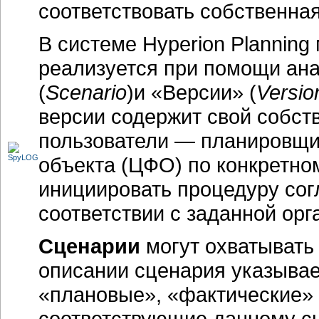
соответствовать собственна
В системе Hyperion Plannin
реализуется при помощи ан
(
Scenario
)и «Версии» (
Versio
версии содержит свой собст
пользователи — планировщи
объекта (ЦФО) по конкретно
инициировать процедуру сог
соответствии с заданной ор
Сценарии
могут охватывать
описании сценария указывае
«плановые», «фактические» 
соответствующие данному с