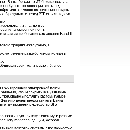
арт Банка России по ИТ-безопасности, а
в требует от организации взять под
 обратили внимание на почтовые ресурсы —
х. В результате перед ВТБ стояла задача:
ных;
расследовании инцидентов;
рования электронной почты;
ем самым требования соглашения Basel II.
тового трафика ежесуточно, а
усмотренные разработчиком, но еще и
ых;
убликовав свои технические и бизнес
и архивировании электронной почты.
о решения, чтобы покрыть все уязвимые
ТБ требовалось получить кастомизуемое
Для этих целей представители Банка
ьтатам проверки руководство ВТБ
корпоративную почтовую систему. В режиме
ересылку корреспонденции, которая
ративной почтовой системы с возможностью