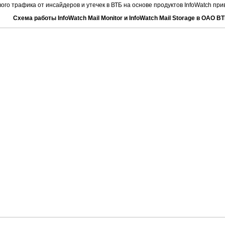
го трафика от инсайдеров и утечек в ВТБ на основе продуктов InfoWatch при
Схема работы InfoWatch Mail Monitor и InfoWatch Mail Storage в ОАО В