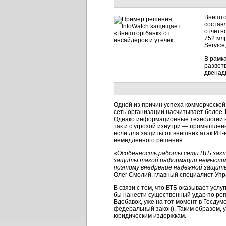
Внешто
состав
отчетн
752 мл
Service
В рамк
развет
двенад
Одной из причин успеха коммерческой
сеть организации насчитывает более 
Однако информационные технологии не
так и с угрозой изнутри — промышлен
если для защиты от внешних атак ИТ
немедленного решения.
«
Особенность работы сети ВТБ заклю
защиты такой информации немыслимо
поэтому внедрение надежной защит
Олег Смолий, главный специалист Уп
В связи с тем, что ВТБ оказывает усл
бы нанести существенный удар по реп
Вдобавок, уже на тот момент в Госду
федеральный закон). Таким образом, 
юридическим издержкам.