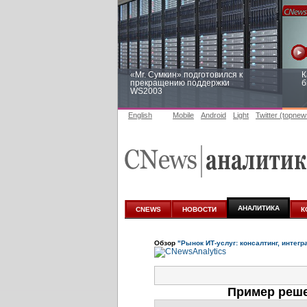
«Mr. Сумкин» подготовился к
К
прекращению поддержки
б
WS2003
English
Mobile
Android
Light
Twitter (topnew
Заоблачная оптимизация: как
Р
Faberlic изменил подход к
п
аналитике
АНАЛИТИКА
CNEWS
НОВОСТИ
К
Обзор
"Рынок ИТ-услуг: консалтинг, интегр
Пример реше