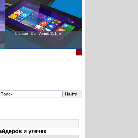
Планшет Dell Venue 11 Pro
Пора выбирать Fujitsu!
айдеров и утечек