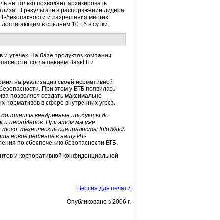
уль не только позволяет архивировать
лиза. В результате в распоряжении лидера
ИТ-безопасности и разрешения многих
 достигающим в среднем 10 Гб в сутки.
 и утечек. На базе продуктов компании
асности, соглашением Basel II и
ономил на реализации своей нормативной
безопасности. При этом у ВТБ появилась
тива позволяет создать максимально
х нормативов в сфере внутренних угроз.
о дополнить внедренные продукты до
к и инсайдеров. При этом мы уже
 того, технические специалисты InfoWatch
ать новое решение в нашу ИТ-
вления по обеспечению безопасности ВТБ.
ентов и корпоративной конфиденциальной
Версия для печати
Опубликовано в 2006 г.