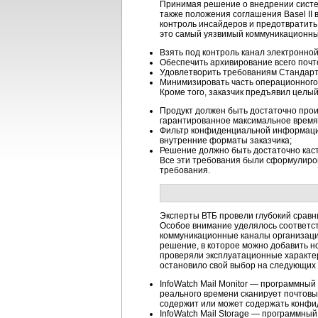
Принимая решение о внедрении систем
также положения соглашения Basel II 
контроль инсайдеров и предотвратит
это самый уязвимый коммуникационный
Взять под контроль канал электронно
Обеспечить архивирование всего почт
Удовлетворить требованиям Стандарта
Минимизировать часть операционного 
Кроме того, заказчик предъявил целы
Продукт должен быть достаточно прои
гарантированное максимальное время
Фильтр конфиденциальной информации
внутренние форматы заказчика;
Решение должно быть достаточно кас
Все эти требования были сформулирова
требования.
Эксперты ВТБ провели глубокий сравн
Особое внимание уделялось соответст
коммуникационные каналы организации 
решение, в которое можно добавить 
проверяли эксплуатационные характер
остановило свой выбор на следующих 
InfoWatch Mail Monitor — программны
реального времени сканирует почтовы
содержит или может содержать конф
InfoWatch Mail Storage — программны