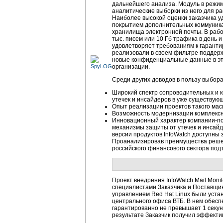
дальнейшего анализа. Модуль в режим
аналитические выборки из него для р
Наиболее высокой оценки заказчика уд
покрытием дополнительных коммуника
хранилища электронной почты. В рабо
тыс. писем или 10 Гб трафика в день 
удовлетворяет требованиям к гаранти
реализовали в своем фильтре поддерж
новые конфиденциальные данные в эт
организации.
Среди других доводов в пользу выбор
Широкий спектр сопроводительных и к
утечек и инсайдеров в уже существую
Опыт реализации проектов такого мас
Возможность модернизации комплексн
Инновационный характер компании-пос
механизмы защиты от утечек и инсайд
версии продуктов InfoWatch доступны 
Проанализировав преимущества решен
российского финансового сектора подт
Проект внедрения InfoWatch Mail Moni
специалистами Заказчика и Поставщик
управлением Red Hat Linux были устан
центрального офиса ВТБ. В нем обесп
гарантированно не превышает 1 секун
результате Заказчик получил эффекти