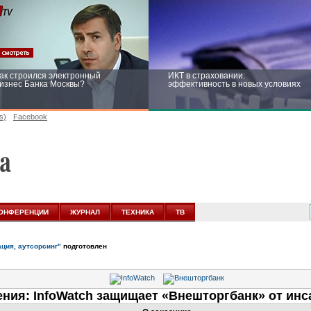
ак строился электронный
ИКТ в страховании:
изнес Банка Москвы?
эффективность в новых условиях
s)
Facebook
ейтинг CNewsInfrastructure 2015:
Информационная безопасность
риглашаем участвовать
бизнеса и госструктур: развитие в
новых условиях
ОНФЕРЕНЦИИ
ЖУРНАЛ
ТЕХНИКА
ТВ
ация, аутсорсинг"
подготовлен
ния: InfoWatch защищает «Внешторгбанк» от инс