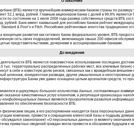
О заказчике
ргбанк (ВТБ) является крупнейшим коммерческим банком страны по размеру у
ляет 52,1 млрд. рублей. Главным акционером банка с долей в 99,9% являетс
ости по состоянию на 1 июля 2006 года размер собственных средств ВТБ сост
рд. рублей. Банк имеет наивысший для российских банков рейтинг международ
, Standard & Poor’s и Fitch. Российские рейтинговые агентства традиционно о
ах концепции развития как сетевого банка федерального уровня, ВТБ предост
вленную сеть своих подразделений, включающую свыше 200 офисов обслужив
цатью представительствами, дочерними и ассоциированными банками.
До внедрения
 деятельности ВТБ является повсеместное использование последних достиж
10 тыс. территориально распределенных рабочих мест, все ключевые бизнес-
сут в себе и известную долю рисков, связанных как с враждебным внешним ок
ный шпионаж, конкурентная разведка, другие умышленные и неосторожные д
-инфарструктура Банка уже давно оснащена целым арсеналом средств, то пр
чается в циркуляции большого количества данных, составляющих коммерч
 оказание качественных услуг клиентам, а репутация организации наход
ы конфиденциальных данных является приоритетом развития информацио
равления по обеспечению безопасности ВТБ.
уги физическим лицам, в его распоряжении находится база персональных дан
утации компании, привести к сокращению клиентской базы и подрыву доверия
ме обсуждался законопроект «О персональных данных» (к моменту окончания 
утечка приватных сведений граждан могла привести в обозримом будущем к ч