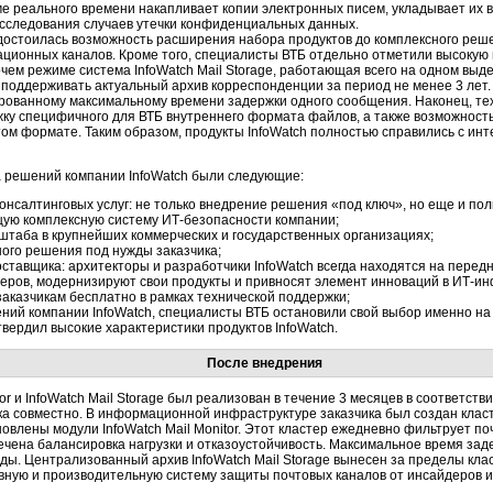
е реального времени накапливает копии электронных писем, укладывает их 
асследования случаев утечки конфиденциальных данных.
остоилась возможность расширения набора продуктов до комплексного решени
ционных каналов. Кроме того, специалисты ВТБ отдельно отметили высокую
чем режиме система InfoWatch Mail Storage, работающая всего на одном выд
и поддерживать актуальный архив корреспонденции за период не менее 3 лет.
рованному максимальному времени задержки одного сообщения. Наконец, те
ку специфичного для ВТБ внутреннего формата файлов, а также возможность
ом формате. Таким образом, продукты InfoWatch полностью справились с и
а решений компании InfoWatch были следующие:
онсалтинговых услуг: не только внедрение решения «под ключ», но еще и п
щую комплексную систему ИТ-безопасности компании;
штаба в крупнейших коммерческих и государственных организациях;
ого решения под нужды заказчика;
тавщика: архитекторы и разработчики InfoWatch всегда находятся на перед
еров, модернизируют свои продукты и привносят элемент инноваций в ИТ-инф
заказчикам бесплатно в рамках технической поддержки;
ий компании InfoWatch, специалисты ВТБ остановили свой выбор именно на 
вердил высокие характеристики продуктов InfoWatch.
После внедрения
tor и InfoWatch Mail Storage был реализован в течение 3 месяцев в соответс
а совместно. В информационной инфраструктуре заказчика был создан класте
овлены модули InfoWatch Mail Monitor. Этот кластер ежедневно фильтрует по
ечена балансировка нагрузки и отказоустойчивость. Максимальное время зад
ды. Централизованный архив InfoWatch Mail Storage вынесен за пределы кла
вную и производительную систему защиты почтовых каналов от инсайдеров и 