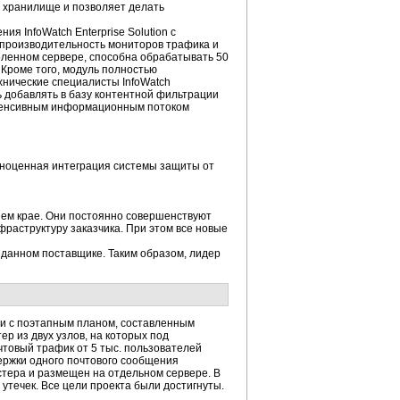
в хранилище и позволяет делать
я InfoWatch Enterprise Solution с
 производительность мониторов трафика и
еленном сервере, способна обрабатывать 50
 Кроме того, модуль полностью
хнические специалисты InfoWatch
 добавлять в базу контентной фильтрации
нтенсивным информационным потоком
олноценная интеграция системы защиты от
нем крае. Они постоянно совершенствуют
раструктуру заказчика. При этом все новые
данном поставщике. Таким образом, лидер
твии с поэтапным планом, составленным
р из двух узлов, на которых под
чтовый трафик от 5 тыс. пользователей
ержки одного почтового сообщения
стера и размещен на отдельном сервере. В
утечек. Все цели проекта были достигнуты.