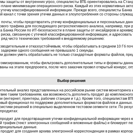
ы защиты от внутренних угроз, специалисты ВТБ ориентировались на Станд
в плане минимизации операционного риска. Каждый из этих нормативных акто
ь утечку классифицированной информации. Прежде всего, специалисты Банка
 канал с точки зрения утечки данных и злоупотребления со стороны служащи
й почты, чтобы предотвратить утечку конфиденциальных и персональных дан
ового трафика для последующего ретроспективного анализа, например, при 
 Банка России по ИТ-безопасности в плане защиты от инсайдеров и архиви
риска, связанную с утечкой классифицированной информации, и адресовать т
й ряд чисто технических требований к внедряемому решению:
зводительным и отказоустойчивым, чтобы обрабатывать в среднем 10 Гб поч
 задержки одного сообщения не превышало 1 секунды.
 должен уметь обрабатывать не только стандартные форматы файлов, пред
томизированным, чтобы фильтровать дополнительные типы и форматы данн
ны на этапе предпроекта, после чего заказчик провел открытый конкурс, оп
Выбор решения
ительный анализ представленных на российском рынке систем мониторинга 
вию таким требованиям, как возможность дополнить продукт до комплексног
(интернет, принтеры, рабочие станции и т.д.). Кроме того, специалистам В
новый функционал по поддержке дополнительных форматов файлов и данных. 
истики решений в специально выделенном тестовом сегменте сети. По резул
продуктах:
й продукт для предотвращения утечки конфиденциальной информации через 
й трафик (текст электронных сообщений и вложенные файлы) и блокирует п
иденциальные данные.
й продукт для создания архива электронной корреспонденции в рамках корпо