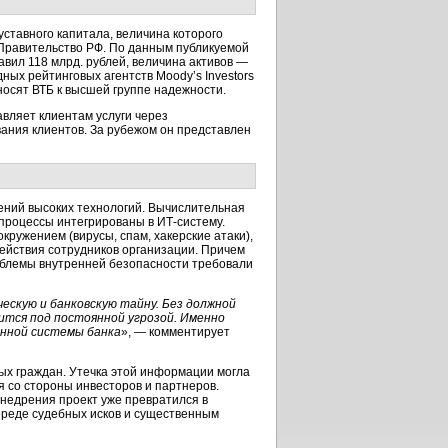
ставного капитала, величина которого
я Правительство РФ. По данным публикуемой
авил 118 млрд. рублей, величина активов —
ных рейтинговых агентств Moody’s Investors
тносят ВТБ к высшей группе надежности.
авляет клиентам услуги через
ания клиентов. За рубежом он представлен
ений высоких технологий. Вычислительная
процессы интегрированы в ИТ-систему.
ружением (вирусы, спам, хакерские атаки),
ействия сотрудников организации. Причем
облемы внутренней безопасности требовали
ескую и банковскую тайну. Без должной
ится под постоянной угрозой. Именно
нной системы банка
», — комментирует
ных граждан. Утечка этой информации могла
 со стороны инвесторов и партнеров.
внедрения проект уже превратился в
ереде судебных исков и существенным