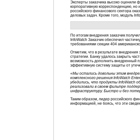
Эксперты заказчика высоко оценили фу
корпоративную корреспонденцию, но 
российского финансового сектора ока
деловых задач. Кроме того, модуль In
По итогам внедрения заказчик получи
InfoWatch Заказчик обеспечил частич
требованиями секции 404 американско
Отметим, что в результате внедрения 
стратегии. Банку удалось закрыть ча
возможность дополнить внедренный про
эффективную систему защиты от утече
«
Мы остались довольны этим внедре
комплексного решения InfoWatch Ente
убедились, что продукты InfoWatch 
реализовали в своем фильтре поддер
инфраструктуру. Быстро и без поте
Таким образом, лидер российского ф
информацией, не боясь, что эти сведе