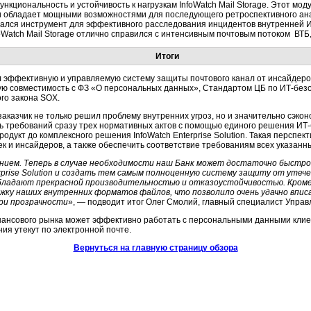
нкциональность и устойчивость к нагрузкам InfoWatch Mail Storage. Этот мод
и обладает мощными возможностями для последующего ретроспективного ана
зался инструмент для эффективного расследования инцидентов внутренней 
foWatch Mail Storage отлично справился с интенсивным почтовым потоком ВТБ,
Итоги
л эффективную и управляемую систему защиты почтового канал от инсайдеров
ную совместимость с ФЗ «О персональных данных», Стандартом ЦБ по ИТ-безоп
го закона SOX.
заказчик не только решил проблему внутренних угроз, но и значительно сэк
сть требований сразу трех нормативных актов с помощью единого решения ИТ-
дукт до комплексного решения InfoWatch Enterprise Solution. Такая перспек
к и инсайдеров, а также обеспечить соответствие требованиям всех указанны
нием. Теперь в случае необходимости наш Банк может достаточно быстр
rprise Solution и создать тем самым полноценную систему защиту от утече
обладают прекрасной производительностью и отказоустойчивостью. Кроме
жку наших внутренних форматов файлов, что позволило очень удачно впис
ри прозрачности
», — подводит итог Олег Смолий, главный специалист Упра
инансового рынка может эффективно работать с персональными данными кли
ния утекут по электронной почте.
Вернуться на главную страницу обзора