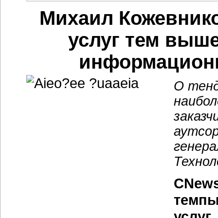
Михаил Кожевнико
услуг тем выш
информационн
О тенд
наибол
заказч
аутсор
генер
Технол
CNews
темпы
услуг,