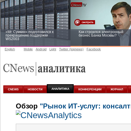
«Mr. Сумкин» подготовился к
Как строился электронный
прекращению поддержки
бизнес Банка Москвы?
WS2003
English
Mobile
Android
Light
Twitter (topnews)
Facebook
Заоблачная оптимизация: как
Рейтинг CNewsInfrastructure 20
Faberlic изменил подход к
приглашаем участвовать
аналитике
АНАЛИТИКА
CNEWS
НОВОСТИ
КОНФЕРЕНЦИИ
ЖУРНАЛ
Обзор
"Рынок ИТ-услуг: консалт