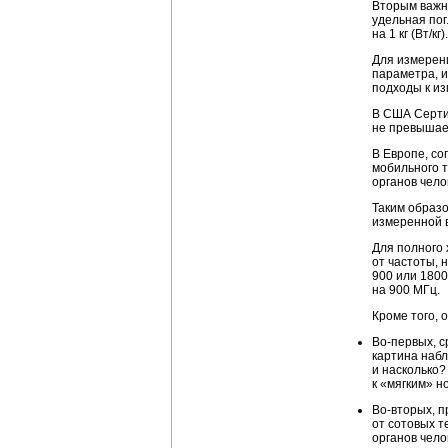
Вторым важны
удельная по
на 1 кг (Вт/кг).
Для измерен
параметра, и
подходы к и
В США Серти
не превышает
В Европе, со
мобильного т
органов чело
Таким образо
измеренной в
Для полного 
от частоты, 
900 или 1800
на 900 МГц.
Кроме того, 
Во-первых, с
картина набл
и насколько?
к «мягким» н
Во-вторых, 
от сотовых т
органов чело