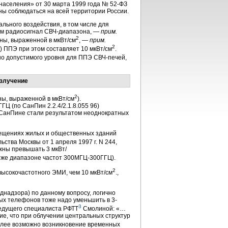
населения» от 30 марта 1999 года № 52-ФЗ
ы соблюдаться на всей территории России.
ьного воздействия, в том числе для
им радиосигнал СВЧ-диапазона, —
прим.
2
лны, выраженной в мкВт/см
, —
прим.
2
) ППЭ при этом составляет 10 мкВт/см
.
но допустимого уровня для ППЭ СВЧ-печей,
излучение
2
ны, выраженной в мкВт/см
).
Ц (по СанПин 2.2.4/2.1.8.055 96)
и СанПине стали результатом неоднократных
омещениях жилых и общественных зданий
ства Москвы от 1 апреля 1997 г. N 244,
жны превышать 3 мкВт/
м же диапазоне частот 300МГЦ-300ГГЦ).
2
 высокочастотного ЭМИ, чем 10 мкВт/см
.,
днадзора) по данному вопросу, логично
х телефонов тоже надо уменьшить в 3-
3
ведущего специалиста РФТТ
Смолиной: «…
е, что при облучении центральных структур
лее возможно возникновение временных