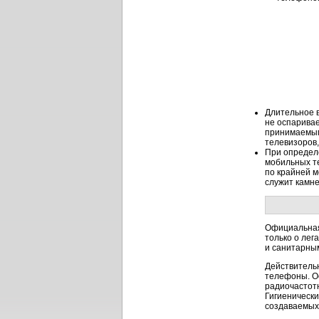
Длительное в
не оспаривае
принимаемым
телевизоров,
При определ
мобильных т
по крайней м
служит камне
Официальная
только о лег
и санитарны
Действительн
телефоны. О
радиочастотн
Гигиенически
создаваемых 