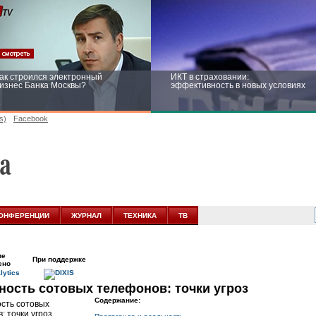
ак строился электронный
ИКТ в страховании:
изнес Банка Москвы?
эффективность в новых условиях
s)
Facebook
ейтинг CNewsInfrastructure 2015:
Информационная безопасность
риглашаем участвовать
бизнеса и госструктур: развитие в
новых условиях
ОНФЕРЕНЦИИ
ЖУРНАЛ
ТЕХНИКА
ТВ
ие
При поддержке
ено
ность сотовых телефонов: точки угроз
Содержание: