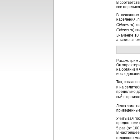
В соответст
все перечис
В названных
населения, 
CNews.ru
), 
CNews.ru
) в
Значение 10 
а также в не
Рассмотрим э
Он характери
на организм 
исследований
Так, согласн
и на селите
предельно д
2
см
в произв
Легко замети
приведенные в
Учитывая поз
предположит
5 раз (от 100
В настоящее
головного мо