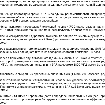
м параметром, характеризующим степень воздействия на организм человека я
глощенная мощность, выраженная на единицу массы тела или ткани. В едини
ия SAR до настоящего времени не было единой регламентированной процеду
змеряемые обычно в независимых центрах, могут разниться даже в несколько 
змерению SAR у американцев и европейцев.
фикат выдается Федеральной комиссией по связи (FCC) на сотовые аппарат
 1,6 Вт/кг (причем поглощенная мощность излучения приводится к 1 грамму т
гласно международной директиве Комиссии по защите от неионизирующего и
елефона не должно превышать 2 Вт/кг (при этом поглощенная мощность излу
века).
м, в зависимости от того по какому стандарту проводилось измерение SAR (
еличины SAR для одного и того же телефона составит примерно 1,5 раза.
хаоса в понимании опубликованного где-либо значения SAR можно отметить, ч
на которой проводились измерения (имеется ввиду возможность излучения р
 МГц); при этом измеренная величина SAR на частоте 1800 МГЦ может быть
относительно выбранных предельных значений SAR (1,6 или 2,0 Вт/кг) есть р
равнительно недавно в Великобритании безопасным уровнем SAR считался ур
юдалась и в других странах. То есть медицина до сих пор пока не дала внятн
 Принятую в стандарте максимальную величину SAR (1,6 Вт/кг) даже нельзя с
ормам.
принятые и в США и в Европе стандарты определения величины SAR (все нор
елефонов, о котором идет речь базируется только на термическом эффекте, т
века).