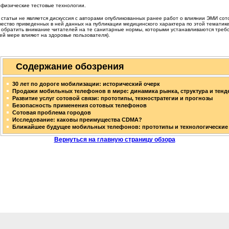
физические тестовые технологии.
статьи не является дискуссия с авторами опубликованных ранее работ о влиянии ЭМИ сот
чество приведенных в ней данных на публикации медицинского характера по этой темати
 обратить внимание читателей на те санитарные нормы, которыми устанавливаются требо
й мере влияют на здоровье пользователя).
Содержание обозрения
30 лет по дороге мобилизации: исторический очерк
Продажи мобильных телефонов в мире: динамика рынка, структура и тенд
Развитие услуг сотовой связи: прототипы, техностратегии и прогнозы
Безопасность применения сотовых телефонов
Сотовая проблема городов
Исследование: каковы преимущества СDMA?
Ближайшее будущее мобильных телефонов: прототипы и технологические 
Вернуться на главную страницу обзора