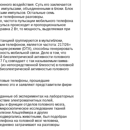
онного воздействия. Суть его заключается
импульсами, объединенными в блоки. Блок
осьми импульсов. Остальные семь
сти телефонные разговоры.
о, частота пульсации мобильного телефона
мпульса происходит и пропорциональное
равна 2 Вт, то мощность, выделяемая при
танцией группируются в мультиблоки,
вым телефоном, является частота: 217/26=
ющем режиме (DTX), способны генерировать
ность мобильной связи. Дело в том, что
й биоэлектрической активности головного
17 Гц совпадает с так называемым гамма-
 (из непосредственной близости) в головной
биоэлектрической активностью головного
 сотовые телефоны, прошедшие
енно это и заявляют представители фирм-
 данные об экспериментах на лабораторных
ействие электромагнитных полей,
ы и функции отделов головного мозга,
микроскопическое исследование тканей
олезни Альцгеймера и других
 подвергались животными, был подобран
лефона на головной мозг человека,
ежедневно затрачивают на разговоры