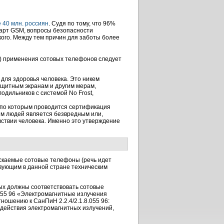
 40 млн. россиян
. Судя по тому, что 96%
арт GSM, вопросы безопасности
кого. Между тем причин для заботы более
) применения сотовых телефонов следует
для здоровья человека. Это никем
ащитным экранам и другим мерам,
дильников с сиcтемой No Frost,
 по которым проводится сертификация
м людей является безвредным или,
вствии человека. Именно это утверждение
скаемые сотовые телефоны (речь идет
твующим в данной стране техническим
ых должны соответствовать сотовые
055 96 «Электромагнитные излучения
ношению к СанПиН 2.2.4/2.1.8.055 96:
здействия электромагнитных излучений,