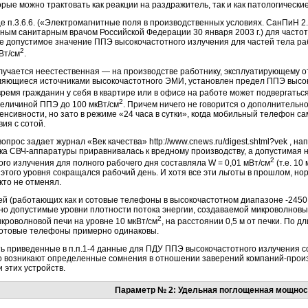
орые можно трактовать как реакции на раздражитель, так и как патологическ
це п.3.6.6. («Электромагнитные поля в производственных условиях. СанПиН 2
ным санитарным врачом Российской Федерации 30 января 2003 г.) для частот
 допустимое значение ППЭ высокочастотного излучения для частей тела рабо
2
Вт/см
.
лучается неестественная — на производстве работнику, эксплуатирующему 
ляющиеся источниками высокочастотного ЭМИ, установлен предел ППЭ высок
 время гражданин у себя в квартире или в офисе на работе может подвергать
2
величиной ППЭ до 100 мкВт/см
. Причем ничего не говорится о дополнительн
нсивности, но зато в режиме «24 часа в сутки», когда мобильный телефон са
ия с сотой.
прос задает журнал «Век качества» http://www.cnews.ru/digest.shtml?vek , н
ка СВЧ-аппаратуры приравнивалась к вредному производству, а допустимая 
2
го излучения для полного рабочего дня составляла W = 0,01 мВт/см
(т.е. 10
того уровня сокращался рабочий день. И хотя все эти льготы в прошлом, но
кто не отменял.
ей (работающих как и сотовые телефоны в высокочастотном диапазоне -24
но допустимые уровни плотности потока энергии, создаваемой микроволновы
2
кроволновой печи на уровне 10 мкВт/см
, на расстоянии 0,5 м от печки. По 
сотовые телефоны примерно одинаковы.
ь приведенные в п.п.1-4 данные для ПДУ ППЭ высокочастотного излучения с
то возникают определенные сомнения в отношении заверений компаний-прои
 этих устройств.
Параметр № 2: Удельная поглощенная мощнос