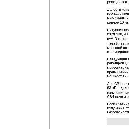
реакций, кот
Далее, в кон
государствен
максимальное
равное 10 мк
Ситуация по
средства, яв
2
см
. В то же
телефона с 
меньшей инте
взаимодейств
Следующий во
регулировщи
микроволново
превышении э
мощности ни
Для СВЧ-печ
83 «Предель
излучения ми
СВЧ-печи и 
Если сравнит
излучения, 
безопасности