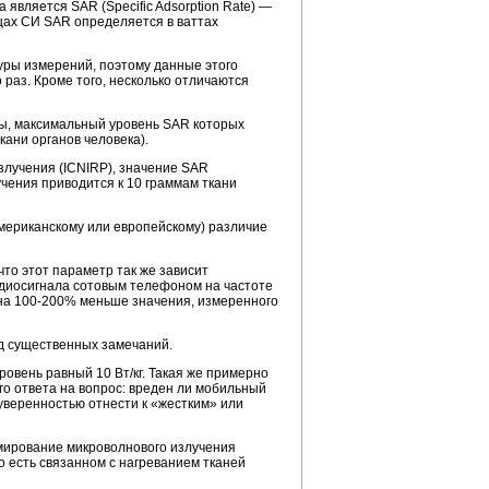
вляется SAR (Specific Adsorption Rate) —
цах СИ SAR определяется в ваттах
ры измерений, поэтому данные этого
раз. Кроме того, несколько отличаются
ы, максимальный уровень SAR которых
кани органов человека).
злучения (ICNIRP), значение SAR
чения приводится к 10 граммам ткани
американскому или европейскому) различие
то этот параметр так же зависит
адиосигнала сотовым телефоном на частоте
 на 100-200% меньше значения, измеренного
яд существенных замечаний.
овень равный 10 Вт/кг. Такая же примерно
ого ответа на вопрос: вреден ли мобильный
 уверенностью отнести к «жестким» или
мирование микроволнового излучения
о есть связанном с нагреванием тканей