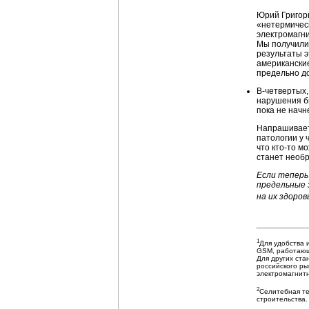
Юрий Григорь
«нетермичес
электромагн
Мы получили
результаты э
американские
предельно д
В-четвертых,
нарушения би
пока не начн
Напрашиваетс
патологии у 
что кто-то м
станет необ
Если теперь
предельные 
на их здоро
1
Для удобства
GSM, работающ
Для других ст
российского ры
электромагнитн
2
Селитебная те
строительства.