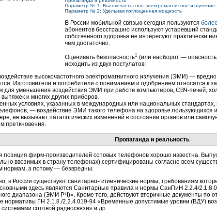
Пропаганда и реальность
Параметр № 1: Высокочастотное электромагнитное излучение
Параметр № 2: Удельная поглощенная мощность
В России мобильной связью сегодня пользуются
более
абонентов бесстрашно используют устаревший станд
собственного здоровья не интересуют практически ни
чем достаточно.
1
Оценивать безопасность
(или наоборот — опасность
исходить из двух постулатов:
оздействие высокочастотного электромагнитного излучения (ЭМИ) — вредно 
тся. Изготовители и потребители с пониманием и одобрением относятся к з
 для уменьшения воздействия ЭМИ при работе компьютеров, СВЧ-печей, холо
 вытяжек и многих других приборов.
енных условиях, указанных в международных или национальных стандартах,
елефонов, — воздействие ЭМИ такого телефона на здоровье пользующихся и
ере, не вызывает паталогических изменений в состоянии органов или самочу
м преткновения.
Пропаганда и реальность
 позиция фирм-производителей сотовых телефонов хорошо известна. Выпу
ально ввозимых в страну телефонах) сертифицированы согласно всем сущес
м нормам, а потому — безвредны.
о, в России существуют санитарно-гигиенические нормы, требованиям котор
сновными здесь являются Санитарные правила и нормы СанПиН 2.2.4/2.1.8.
ого диапазона (ЭМИ РЧ)». Кроме того, действуют вторичные документы по от
е нормативы ГН 2.1.8./2.2.4.019-94 «Временные допустимые уровни (ВДУ) во
системами сотовой радиосвязи» и др.