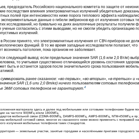
ев, председатель Российского национального комитета по защите от неиони
кие последствия влияния электромагнитных излучений убедительно доказан
итных полей при интенсивностях ниже порога теплового эффекта наблюдалис
 экспериментальные данные о гибели эмбрионов кур от излучения сотовых т
тих исследований, но буквально на днях аналогичные результаты получили ф
 ученые согласились с этими выводами, но не смогли убедить организацию п
опустимых излучений.
 в России принято, что электромагнитные излучения от СВЧ-приборов не дол
ологических функций. В то же время западные исследователи полагают, что
ет возникать патология, пока организм не заболевает.
я следующий вывод: если предельные значения SAR (1,6 или 2,0 Вт/кг) выб
человека, то учитывая существенно отличающийся уровень состояния здоров
ожет быть и останется здоров после значительного срока пользования мобиль
ратимой.
 суммировать ранее сказанное: «во-первых», «во-вторых», «в-третьих» и 
значения SAR (1,6 или 2,0 Вт/кг) ничего пользователям сотовых телефон
4
вье ЭМИ сотовых телефонов не гарантируют.
 изложения материала здесь и далее под мобильными или сотовыми телефонами будем п
ие на частоте 900МГц и/или 1800МГц.
андартов мобильной связи (CDMA-800MГц, DAMPS-800MГц, AMPS-800MГц, NTM-450MГц и пр.
нка мобильной сотовой связи, многое из сказанного ниже можно применить с поправкой на
ого излучения мобильных телефонов таких стандартов.
рритория — земельные участки, занятые городами и населёнными пунктами городского ти