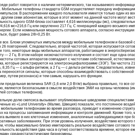
ряде работ говорится о наличии нетермического, так называемого информаци
. Мобильные телефоны стандарта GSM осуществляют передачу информации 
 импульсов. В распоряжении каждого пользователя имеется только один из в
другим семи абонентам, которые в этот момент на данной частоте могут ве
ность одного GSM-блока составляет 4,616 миллисекунды (мс), следовательн
/4,616 мс=216,6 Гц или округленно 217 Гц. С генерацией каждого восьмого и
ергии. Если номинальная мощность сотового аппарата, согласно инструкции 
ьсе, будет равна 2/8=0,25 Вт.
е все. Блоки упомянутых импульсов между мобильным телефоном и базовой с
 26 повторений. Следовательно, второй частотой, которая испускается сото
ее того, некоторые виды мобильных аппаратов, работающие в энергосберега
ту — 2 Гц. В этом наборе низкочастотного излучения и состоит еще одна опас
астоты сотовых аппаратов совпадают с частотами собственной, естественно
ка, которые регистрируются на электроэнцефалограмме (ЭЭГ). Так частота 2
, 8,35 Гц — с альфа-ритмом, а 2 Гц — с дельта-ритмом. Следовательно, извне
а переносятся сигналы, которые способны взаимодействовать с собственной 
мер, путем резонанса) и тем самым, нарушать его функции.
сли предельная величина SAR (1,6 или 2,0 Вт/кг) выбрана правильно, то все
ю, являются безопасными в смысле воздействия ЭМИ на органы человека (им
лей сотовых телефонов).
тельную долю скепсиса вызывают опубликованные шведскими специалистами
 ученые из «Lund University» (Малмо, Швеция) показали, что постоянное возд
мобильными телефонами во время разговора, приводит к изменению структур
ых на процессы запоминания информации и контроля движений. Кроме того, 
зга выявило в них клеточные изменения, аналогичные наблюдающимся при б
ративных заболеваниях. При этом уровень излучения, воздействию которого
м, чтобы максимально близко имитировать реальное воздействие сотового те
льность воздействия (два часа в сутки) соответствовала времени, которое 
икам» среднестатистические бизнесмены.