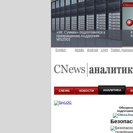
«Mr. Сумкин» подготовился к
К
прекращению поддержки
б
WS2003
English
Mobile
Android
Light
Twitter (topnew
Заоблачная оптимизация: как
Р
Faberlic изменил подход к
п
аналитике
АНАЛИТИКА
CNEWS
НОВОСТИ
К
Обозрен
подготовл
Безопас