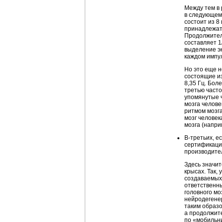
Между тем в 
в следующем
состоит из 8
принадлежат 
Продолжитель
составляет 1
выделение эн
каждом импул
Но это еще н
состоящие из
8,35 Гц. Бол
третью часто
упомянутые ч
мозга челове
ритмом мозга
мозг человек
мозга (напри
В-третьих, е
сертификаци
производите
Здесь значи
крысах. Так,
создаваемых 
ответственн
головного мо
нейродегене
таким образо
а продолжите
по «мобильн