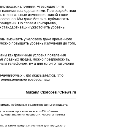
зирующих излучений, утверждает, что
ы нашими исследованиями. При воздействии
ь колоссальные изменения живой ткани.
елефонов. Мы даже боялись публиковать
ранцузы». По словам Григорьева,
о стандартизации ужесточить уровень
жны вызывать у человека даже временного
 можно повышать уровень излучения до того,
раны как граничные условия появления
ья у разных людей, можно предположить,
ным телефоном, ну а для кого-то патология
«в-четвертых», то оказывается, что
ов относительно воздействия
Михаил Скогорев / CNews.ru
онимать мобильные радиотелефоны стандарта
), занимающих вместе всего 4% объема
 другие значения мощности, частоты, потока
па, а также предназначенные для городского