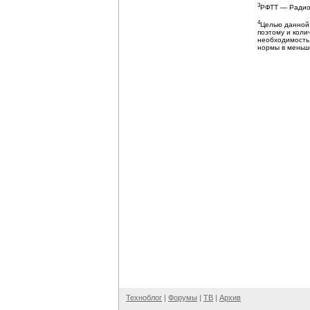
3
РФТТ — Радио
4
Целью данной 
поэтому и коли
необходимость
нормы в меньше
Техноблог
|
Форумы
|
ТВ
|
Архив