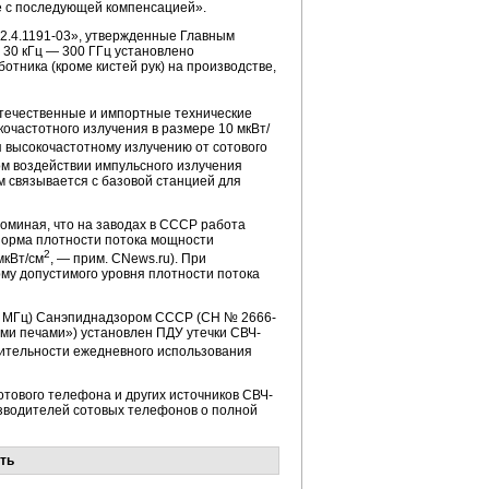
ие с последующей компенсацией».
.2.4.1191-03», утвержденные Главным
 30 кГц — 300 ГГц установлено
тника (кроме кистей рук) на производстве,
отечественные и импортные технические
очастотного излучения в размере 10 мкВт/
ся высокочастотному излучению от сотового
ом воздействии импульсного излучения
м связывается с базовой станцией для
апоминая, что на заводах в СССР работа
норма плотности потока мощности
2
 мкВт/см
, — прим. CNews.ru). При
рму допустимого уровня плотности потока
50 МГц) Санэпиднадзором СССР (СН № 2666-
ми печами») установлен ПДУ утечки СВЧ-
длительности ежедневного использования
отового телефона и других источников СВЧ-
зводителей сотовых телефонов о полной
ть