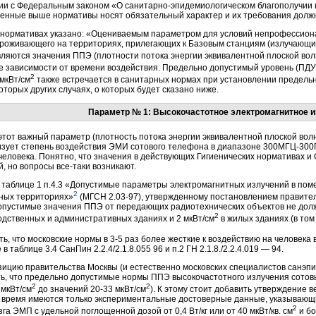
вии с Федеральным законом «О санитарно-эпидемиологическом благополучии 
ленные выше нормативы носят обязательный характер и их требования должн
 нормативах указано: «Оцениваемым параметром для условий непрофессионал
проживающего на территориях, прилегающих к Базовым станциям (излучающ
являются значения ППЭ (плотности потока энергии эквивалентной плоской во
не зависимости от времени воздействия. Предельно допустимый уровень (ПДУ
2
мкВт/см
также встречается в санитарных нормах при установлении предель
которых других случаях, о которых будет сказано ниже.
Параметр № 1: Высокочастотное электромагнитное 
тот важный параметр (плотность потока энергии эквивалентной плоской вол
зует степень воздействия ЭМИ сотового телефона в диапазоне 300МГЦ-300ГГ
человека. Понятно, что значения в действующих Гигиенических нормативах 
, но вопросы все-таки возникают.
о таблице 1 п.4.3 «Допустимые параметры электромагнитных излучений в п
2
бных территориях»
(МГСН 2.03-97), утвержденному постановлением правитель
опустимые значения ППЭ от передающих радиотехнических объектов не дол
2
одственных и административных зданиях и 2 мкВт/см
в жилых зданиях (в то
ть, что московские нормы в 3-5 раз более жесткие к воздействию на человека
 таблице 3.4 СанПин 2.2.4/2.1.8.055 96 и п.2 ГН 2.1.8./2.2.4.019 — 94.
ицию правительства Москвы (и естественно московских специалистов санэпи
ь, что предельно допустимые нормы ППЭ высокочастотного излучения сотовы
2
2
 мкВт/см
до значений 20-33 мкВт/см
). К этому стоит добавить утверждение 
 время имеются только экспериментальные достоверные данные, указывающи
2
зга ЭМП с удельной поглощенной дозой от 0,4 Вт/кг или от 40 мкВт/кв. см
и бо