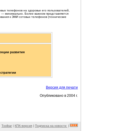
овых телефонов на здоровье его пользователей,
ке — минимально. Более важном представляется
вания к ЭМИ сотовых телефонов (технические
енции развития
стратегии
Версия для печати
Опубликовано в 2004 г.
Toolbar
|
КПК-версия
|
Подписка на новости
|