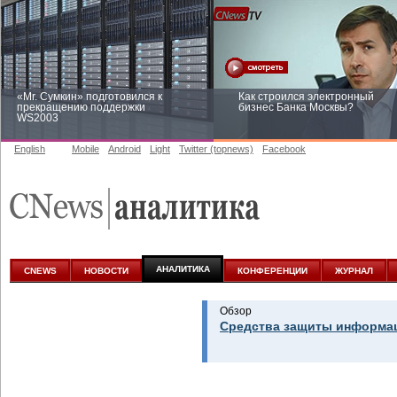
«Mr. Сумкин» подготовился к
Как строился электронный
прекращению поддержки
бизнес Банка Москвы?
WS2003
English
Mobile
Android
Light
Twitter (topnews)
Facebook
Заоблачная оптимизация: как
Рейтинг CNewsInfrastructure 20
Faberlic изменил подход к
приглашаем участвовать
аналитике
АНАЛИТИКА
CNEWS
НОВОСТИ
КОНФЕРЕНЦИИ
ЖУРНАЛ
Обзор
Средства защиты информац