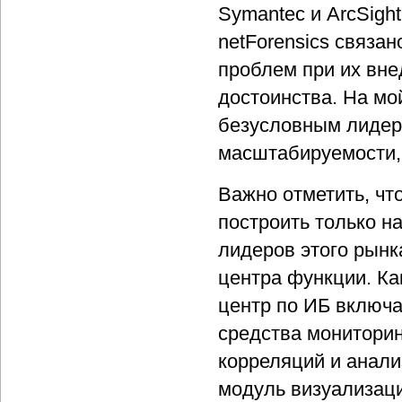
Symantec и ArcSigh
netForensics связа
проблем при их внед
достоинства. На мо
безусловным лидер
масштабируемости, 
Важно отметить, чт
построить только н
лидеров этого рынк
центра функции. К
центр по ИБ включ
средства монитори
корреляций и анали
модуль визуализаци