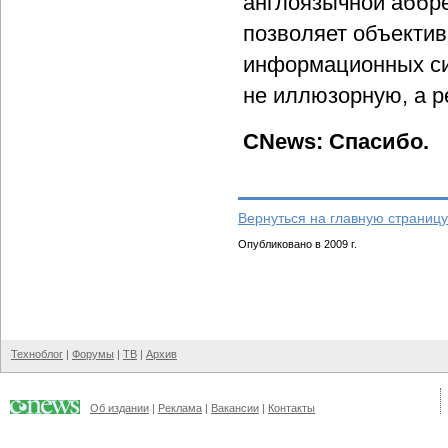
англоязычной аббрев
позволяет объекти
информационных си
не иллюзорную, а р
CNews: Спасибо.
Вернуться на главную страницу
Опубликовано в 2009 г.
Техноблог
|
Форумы
|
ТВ
|
Архив
Об издании
|
Реклама
|
Вакансии
|
Контакты