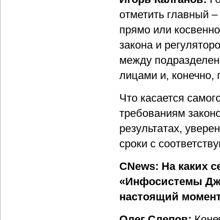
отметить главный –
прямо или косвенн
закона и регулятор
между подразделен
лицами и, конечно,
Что касается самог
требованиям законо
результатах, увере
сроки с соответств
CNews: На каких с
«Инфосистемы Дже
настоящий момен
Олег Слепов:
Коне