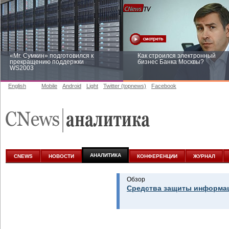
«Mr. Сумкин» подготовился к
Как строился электронный
прекращению поддержки
бизнес Банка Москвы?
WS2003
English
Mobile
Android
Light
Twitter (topnews)
Facebook
Заоблачная оптимизация: как
Рейтинг CNewsInfrastructure 20
Faberlic изменил подход к
приглашаем участвовать
аналитике
АНАЛИТИКА
CNEWS
НОВОСТИ
КОНФЕРЕНЦИИ
ЖУРНАЛ
Обзор
Средства защиты информац