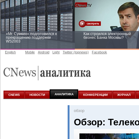
«Mr. Сумкин» подготовился к
Как строился электронный
прекращению поддержки
бизнес Банка Москвы?
WS2003
English
Mobile
Android
Light
Twitter (topnews)
Facebook
Заоблачная оптимизация: как
Рейтинг CNewsInfrastructure 20
Faberlic изменил подход к
приглашаем участвовать
аналитике
АНАЛИТИКА
CNEWS
НОВОСТИ
КОНФЕРЕНЦИИ
ЖУРНАЛ
oбзор
Обзор: Телек