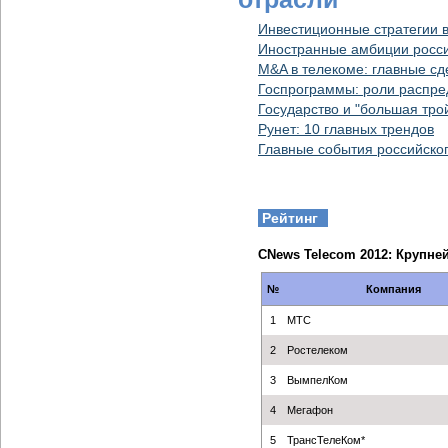
Инвестиционные стратегии в
Иностранные амбиции росси
M&A в телекоме: главные сд
Госпрограммы: роли распр
Государство и "большая тро
Рунет: 10 главных трендов
Главные события российско
Рейтинг
CNews Telecom 2012: Крупн
№
Компания
1
МТС
2
Ростелеком
3
ВымпелКом
4
Мегафон
5
ТрансТелеКом*