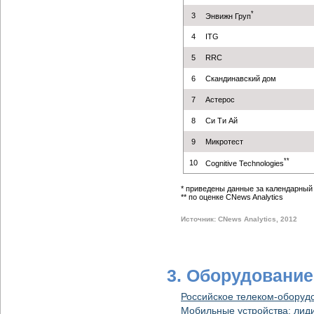
*
3
Энвижн Груп
4
ITG
5
RRC
6
Скандинавский дом
7
Астерос
8
Си Ти Ай
9
Микротест
**
10
Cognitive Technologies
* приведены данные за календарный 
** по оценке CNews Analytics
Источник: CNews Analytics, 2012
3. Оборудование
Российское телеком-оборудо
Мобильные устройства: лид