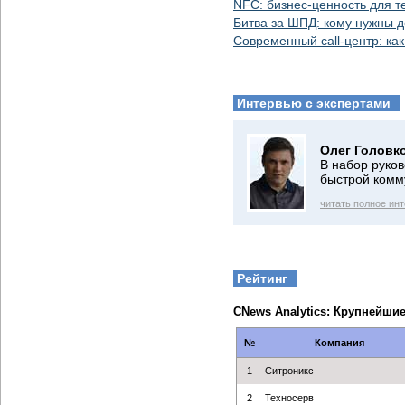
NFC: бизнес-ценность для т
Битва за ШПД: кому нужны 
Современный call-центр: как
Интервью с экспертами
Олег Головк
В набор руко
быстрой комм
читать полное ин
Рейтинг
CNews Analytics: Крупнейши
№
Компания
1
Ситроникс
2
Техносерв