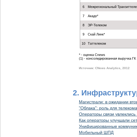
6
Межрегиональный Транзиттеле
7
Акадо*
8
ЭР-Телеком
9
Скай Линк*
10
Таттелеком
* - оценка Cnews
(1) - консолидированная выручка ГК
Источник: CNews Analytics, 2012
2. Инфраструкту
Магистрали: в ожидании вт
"Облака": роль для телеком
Операторы связи увлеклис
Как операторы улучшали се
Унифицированные коммуник
Мобильный ШПД