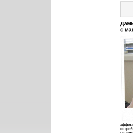
Дами
с ма
эффект
потреб