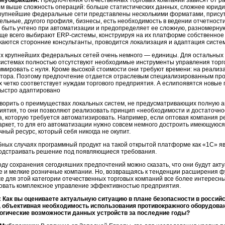
 Мубаракшин:
Предпочтения отечественных торговых компаний зависят от р
тем выше сложность операций: больше статистических данных, сложнее юриди
Крупнейшие федеральные сети представлены несколькими форматами, прису
ельные, другого профиля, бизнесы, есть необходимость в ведении отчетност
 быть учтено при автоматизации и предопределяет ее сложную, разномерн
аще всего выбирают
ERP-системы,
конструируя на их платформе собственное 
каются сторонние консультанты, проводится локализация и адаптация систе
их крупнейших федеральных сетей очень немного — единицы. Для остальных 
системах
полностью отсутствуют необходимые инструменты управления тор
ммировать с нуля. Кроме высокой стоимости они требуют времени: на реализ
тора.
Поэтому предпочтение отдается отраслевым специализированным пр
х четко соответствует нуждам торгового предприятия. А еслипоявятся новы
быстро адаптировано
оворить о преимуществах локальных систем, не предусматривающих полную
иятия, то они позволяют реализовать принцип «необходимости и достаточнос
а, которую требуется автоматизировать. Например, если оптовая компания р
аркет, то для его автоматизации нужно совсем немного достроить имеющуюся 
ный ресурс, который себя никогда не окупит.
бных случаях программный продукт на такой открытой платформе как «1C» 
подстраивать решение под появляющиеся требования.
оду сохранения сегодняшних предпочтений можно сказать, что они будут акту
е и мелкие розничные компании. Но, возвращаясь к тенденции расширения ф
же для этой категории отечественных торговых компаний все более интерес
овать комплексное управление эффективностью предприятия.
 Как вы оцениваете актуальную ситуацию в плане безопасности в российс
, объективная необходимость использования противокражного оборудова
огические возможности данных устройств за последние годы?