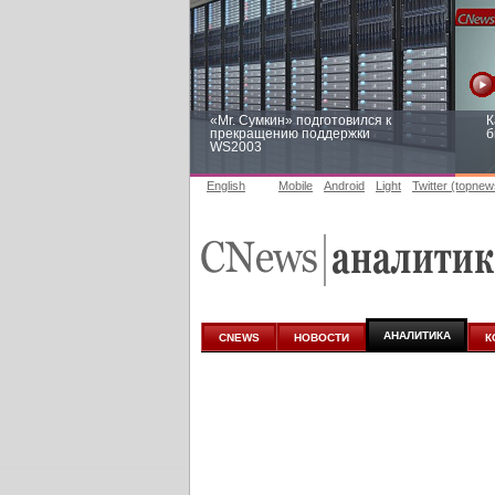
«Mr. Сумкин» подготовился к
К
прекращению поддержки
б
WS2003
English
Mobile
Android
Light
Twitter (topnew
Заоблачная оптимизация: как
Р
Faberlic изменил подход к
п
аналитике
АНАЛИТИКА
CNEWS
НОВОСТИ
К