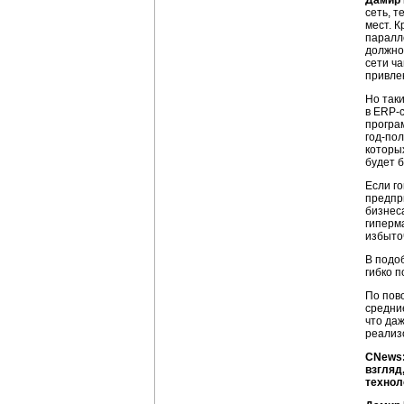
Дамир
сеть, 
мест. 
паралл
должно
сети ч
привле
Но так
в
ERP-
програ
год-пол
которы
будет 
Если г
предпр
бизнес
гиперм
избыточ
В подо
гибко 
По пов
средни
что да
реализ
СNews:
взгляд
технол