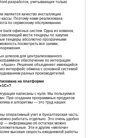
front-разработок,
учитывающих только
и является качество инсталляции
я кассы. Поэтому нами реализована
бота по сервисному обслуживанию.
ие
back-офисных
систем. Одна из новинок,
позволяющий вести тендеры по закупке
имые тендеры абсолютно прозрачными
можность посмотреть все заявки,
споряжения.
ых шлюзов для централизованного
рограммное обеспечение по интеграции
ета «Ашан». Решение объединяет имеющийся
рез интерфейс обмена с основной системой
орудованием разных производителей.
лизована на платформе
 «1С»?
игурации написаны с нуля. Мы пользуемся
м». При создании программных продуктов
логика и алгоритмы — это труд наших
ны оперативный учет и бухгалтерская часть:
 можно работать отдельно. Это очень удобно
мер — информацию об остатках можно
положительные. Эти и другие «мелочи»
 более высокая скорость ежедневной работы