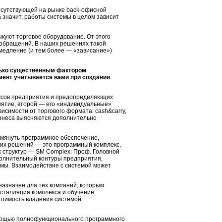
рисутствующей на рынке
back-офисной
 значит, работы системы в целом зависит
ыкуют торговое оборудование. От этого
 обращений. В наших решениях такой
амедление (и тем более — «зависание»)
лько существенным фактором
мент учитывается вами при создании
ссов
предприятия и предопределяющих
иятие, второй — его «индивидуальные»
симости от торгового формата: cash&carry,
изнеса выясняются дополнительно
омянуть программное обеспечение,
ких решений — это программный комплекс,
 структур — SM Complex: Проф. Головной
полнительный контуры предприятия,
емы. Взаимодействие с системой может
назначен для тех компаний, которым
сталляция комплекса и обучение
тоимость владения системой
омощью полнофункционального программного