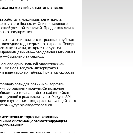
мное обеспечение.
фиса
вы могли бы отметить в числе
и работал с максимальной отдачей,
ективного бизнеса». Они поставляются
отающей учетной системой. Предоставляемые
ового предприятия.
ение — это
системно-выстроенная
глубокая
 последние годы серьезно возросли. Теперь
кольку отчеты, которые требуются
изируемым данным — это должна быть самая
 — буквально за секунду.
 основе оригинальной аналитической
l Dicisions. Модуль интегрируется
 в виде сводных таблиц. При этом скорость
ромную роль для розничной торговли
я» программный модуль. Он позволяет
зображение товара — фотография). Сидя
ть лучший и реализовать его. Модуль SM
зации внутренних стандартов мерчендайзинга
джеры будут руководствоваться
течественные торговые компании
льным системам, автоматизирующим
редпочтения?