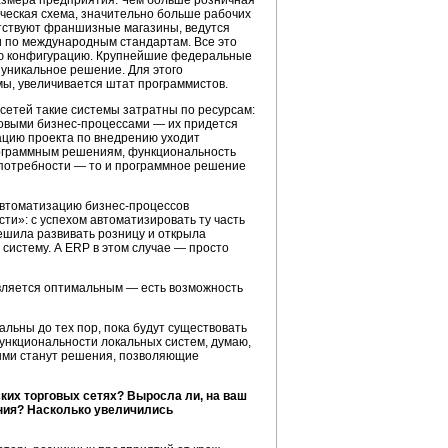
азмера предприятия. Чем больше розничная
ческая схема, значительно больше рабочих
тствуют франшизные магазины, ведутся
и по международным стандартам. Все это
ую конфигурацию. Крупнейшие федеральные
уникальное решение. Для этого
мы, увеличивается штат программистов.
сетей такие системы затратны по ресурсам:
говыми
бизнес-процессами
— их придется
ацию проекта по внедрению уходит
ограммным решениям, функциональность
е потребности — то и программное решение
 автоматизацию
бизнес-процессов
ти»: с успехом автоматизировать ту часть
ешила развивать розницу и открыла
систему. А ERP в этом случае — просто
является оптимальным — есть возможность
альны до тех пор, пока будут существовать
ункциональности локальных систем, думаю,
ными станут решения, позволяющие
ких торговых сетях? Выросла ли, на ваш
ния? Насколько увеличились