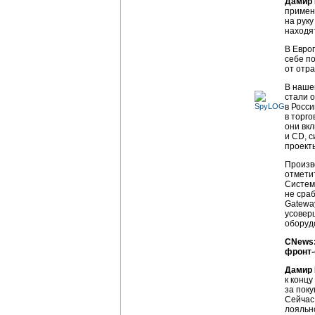
Дамир 
примен
на руку
находя
В Евро
себе п
от отр
В наше
стали 
в Росс
в торг
они вк
и CD, 
проект
Произв
отмети
Систем
не сра
Gatewa
усовер
оборуд
СNews:
фронт
Дамир
к концу
за пок
Сейчас
лояльн