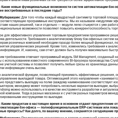
ерам и аналитикам розничных сетей требуются более эффективное програм
 Какие новые функциональные возможности систем автоматизации
бэк-о
ее востребованных в последние годы?
 Мубаракшин:
Для того чтобы каждый квадратный сантиметр торговой площад
соответствующие программные инструменты. Мы их называем «модулями эфф
составе наших решений, так и отдельно — модули легко стыкуются с уже раб
нкциональные возможности позволяют повысить конкурентоспособность торг
ое для эффективного управления торговым предприятием программное реш
ика деятельности. Требования к аналитическому блоку
бэк-офисных
систем за
ерам розничных компаний необходим гораздо более мощный функционал, пос
инятия управленческих решений. Кроме того, изменились требования к анал
 информация. И, наконец, сам отчет должен быть получен максимально быстро
тим требованиям отвечает программный модуль SM Managment, созданный на
ы с использованием известного современного
BI-броузера
производства Crysta
вне учетной системы и позволяет получить любые срезы из хранилища данных
тки информации очень высока.
 аналитической функции, позволяющей принимать эффективные решения, ог
 управление выкладкой товара. Оптимизацией этого направления «занимаетс
ьно представить выкладку на полке (каждому наименованию соответствует и
пьютером, менеджер может попробовать несколько вариантов выкладки, выбра
ndising можно использовать и в качестве инструмента разработки и актуали
ной компании. Тогда в разных магазинах и с учетом разных параметров мене
изированными инструкциями по выкладке.
 Каким продуктам в настоящее время в основном отдают предпочтение о
томатизации
бэк-офиса
— полнофункциональным
ERP-системам
или лока
ные процессы? Как долго, по вашему мнению, сохранятся сегодняшние п