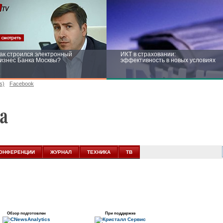
ак строился электронный
ИКТ в страховании:
изнес Банка Москвы?
эффективность в новых условиях
s)
Facebook
ейтинг CNewsInfrastructure 2015:
Информационная безопасность
риглашаем участвовать
бизнеса и госструктур: развитие в
новых условиях
ОНФЕРЕНЦИИ
ЖУРНАЛ
ТЕХНИКА
ТВ
Обзор подготовлен
При поддержке