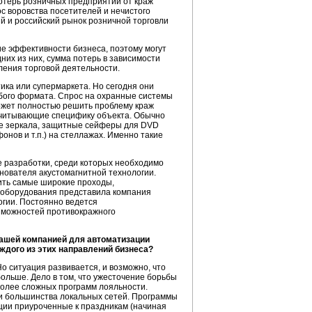
потерь розничных предприятий от краж
с воровства посетителей и нечистого
ий и российский рынок розничной торговли
е эффективности бизнеса, поэтому могут
них из них, сумма потерь в зависимости
ления торговой деятельности.
ика или супермаркета. Но сегодня они
бого формата. Спрос на охранные системы
может полностью решить проблему краж
учитывающие специфику объекта. Обычно
ые зеркала, защитные сейферы для DVD
нов и т.п.) на стеллажах. Именно такие
е
разработки, среди которых необходимо
нователя акустомагнитной технологии.
ить самые широкие проходы,
о оборудования представила компания
гии. Постоянно ведется
зможностей противокражного
вашей компанией для автоматизации
ждого из этих направлений бизнеса?
о ситуация развивается, и возможно, что
ольше. Дело в том, что ужесточение борьбы
более сложных программ лояльности.
и большинства локальных сетей. Программы
кции приуроченные к праздникам (начиная