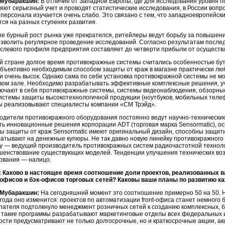
Мубаракшин:
В отличие от Западной Европы, где для исследования уровня 
яют серьезный учет и проводят статистические исследования, в России вопро
 персонала изучается очень слабо. Это связано с тем, что западноевропейск
тся на разных ступенях развития.
пе бурный рост рынка уже прекратился, ритейлеры ведут борьбу за повышени
озволить регулярное проведение исследований. Согласно результатам послед
аслевого профиля предприятия составляет до четверти прибыли от осуществ
й стране долгое время противокражные системы считались особенностью бут
объективно необходимым способом защиты от краж в магазне практически лю
ии очень высок. Однако сама по себе установка противокражной системы не 
овом зале. Необходимо разрабатывать эффективные комплексные решения, 
лючают в себя противокражные системы, системы видеонаблюдения, обзорн
системы защиты высокотехнологичной продукции (ноутбуков, мобильных телефо
ы реализовывают специалисты компании «СМ Трэйд».
одители противокражного оборудования постоянно ведут
научно-технически
ть инновационные решения корпорации ADT (торговая марка Sensormatic), ос
ы защиты от краж Sensormatic имеют оригинальный дизайн, способны защит
батывают на денежные купюры. Не так давно новую линейку противокражног
y — ведущий производитель противокражных систем радиочастотной техноло
шенствование существующих моделей. Тенденции улучшения технических во
ования — налицо.
 Каково в настоящее время соотношение доли проектов, реализованных 
-офисов
и
бэк-офисов
торговых сетей? Каковы ваши планы по развитию ка
 Мубаракшин:
На сегодняшний момент это соотношение примерно 50 на 50. Н
 года оно изменится: проектов по автоматизации
front-офиса
станет немного б
упателя подтолкнуло менеджмент розничных сетей к созданию комплексных, 
 такие программы разрабатывают маркетинговые отделы всех федеральных 
ости предусматривают не только долгосрочные, но и краткосрочные акции, а