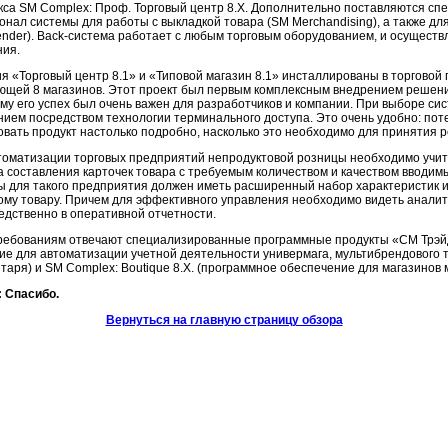
кса SM Complex: Проф. Торговый центр 8.Х. Дополнительно поставляются 
онал системы для работы с выкладкой товара (SM Merchandising), а также дл
ender).
Back-система
работает с любым торговым оборудованием, и осуществ
ния.
 «Торговый центр 8.1» и «Типовой магазин 8.1» инсталлированы в торговой 
ющей 8 магазинов. Этот проект был первым комплексным внедрением решени
ому его успех был очень важен для разработчиков и компании. При выборе с
нием посредством технологии терминального доступа. Это очень удобно: по
овать продукт настолько подробно, насколько это необходимо для принятия 
томатизации торговых предприятий непродуктовой розницы необходимо учитыв
а составления карточек товара с требуемым количеством и качеством вводи
ы для такого предприятия должен иметь расширенный набор характеристик 
ому товару. Причем для эффективного управления необходимо видеть аналит
едственно в оперативной отчетности.
ребованиям отвечают специализированные программные продукты «СМ Трэйд»:
ие для автоматизации учетной деятельности универмага, мультибрендового т
таря) и SM Complex: Boutique 8.Х. (программное обеспечение для магазинов 
 Спасибо.
Вернуться на главную страницу обзора