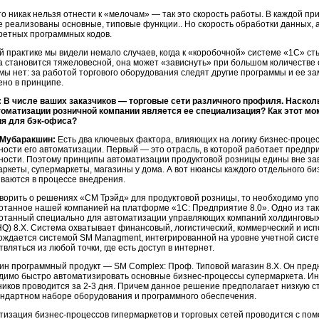
то никак нельзя отнести к «мелочам» — так это скорость работы. В каждой п
е реализованы основные, типовые функции.. Но скорость обработки данных, а
кретных программных кодов.
й практике мы видели немало случаев, когда к «коробочной» системе «1С» ст
а становится тяжеловесной, она может «зависнуть» при большом количестве
мы нет: за работой торгового оборудования следят другие программы и ее з
ено в принципе.
 В числе ваших заказчиков — торговые сети различного профиля. Наско
томатизации розничной компании является ее специализация? Как этот мо
ия для
бэк-офиса?
 Мубаракшин:
Есть два ключевых фактора, влияющих на логику
бизнес-проце
ности его автоматизации. Первый — это отрасль, в которой работает предпр
ности. Поэтому принципы автоматизации продуктовой розницы едины вне зави
аркеты, супермаркеты, магазины у дома. А вот нюансы каждого отдельного б
ываются в процессе внедрения.
оворить о решениях «СМ Трэйд» для продуктовой розницы, то необходимо уп
отанное нашей компанией на платформе «1С: Предприятие 8.0». Одно из та
отанный специально для автоматизации управляющих компаний холдинговых
HQ) 8.Х. Система охватывает финансовый, логистический, коммерческий и ис
ождается системой SM Managment, интегрированной на уровне учетной сист
вляться из любой точки, где есть доступ в интернет.
ин программный продукт — SM Complex: Проф. Типовой магазин 8.Х. Он пред
димо быстро автоматизировать основные
бизнес-процессы
супермаркета. Ин
ников проводится за
2-3 дня.
Причем данное решение предполагает низкую с
андартном наборе оборудования и программного обеспечения.
тизация
бизнес-процессов
гипермаркетов и торговых сетей проводится с п