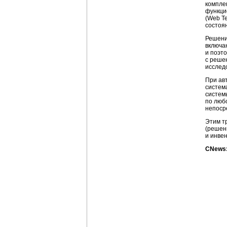
компле
функци
(Web T
состоя
Решения
включа
и поэт
с реше
исслед
При ав
систем
систем
по люб
непоср
Этим т
(решен
и инвен
CNews: