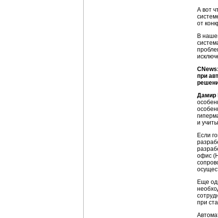
А вот ч
систем
от кон
В наше
систем
пробле
исключ
CNews:
при ав
решен
Дамир
особен
особен
гиперм
и учит
Если г
разраб
разраб
офис (
сопров
осущест
Еще од
необхо
сотруд
при ст
Автома