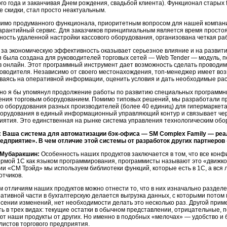
ого года и заканчивая Днем рождения, свадьбой клиента). Функционал старых
е скидки, стал просто неактуальным.
мимо продуманного функционала, приоритетным вопросом для нашей компани
гарантийный сервис. Для заказчиков принципиальным является время просто
ность удаленной настройки кассового оборудования, организована четкая ра
 за экономическую эффективность оказывает серьезное влияние и на развит
я была создана для руководителей торговых сетей — Web Tender — модуль, 
в онлайн. Этот программный инструмент дает возможность сделать провод
ководителя. Независимо от своего местонахождения,
топ-менеджер
имеет воз
ваясь на оперативной информации, оценить условия и дать необходимые ра
но я бы упомянул продолжение работы по развитию специальных программн
ения торговым оборудованием. Помимо типовых решений, мы разработали п
го оборудования разных производителей (более 40 единиц) для гипермарк
борудования в единый информационный управляющий контур и связывает че
иятия. Это единственная на рынке система управления технологическим об
 Ваша система для автоматизации
бэк-офиса
— SM Complex Family — реа
едприятие».
В чем отличие этой системы от разработок других партнеров
Мубаракшин:
Особенность наших продуктов заключается в том, что все конф
рмой 1С как языком программирования, программисты называют это «движко
ии «СМ Трэйд» мы используем библиотеки функций, которые есть в 1С, а вся 
отчиков.
м отличиям наших продуктов можно отнести то, что в них изначально разделе
ративной части в бухгалтерскую делается выгрузка данных, с которыми потом
есении изменений, нет необходимости делать это несколько раз. Другой при
ть в трех видах: текущие остатки в обычном представлении, отрицательные, 
ют наши продукты от других. Но именно в подобных «мелочах» — удобство и
листов торгового предприятия.