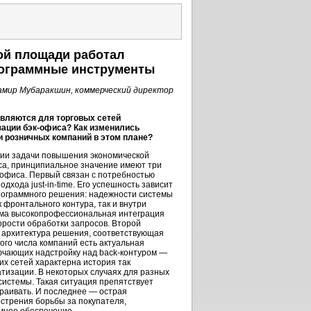
ой площади работал
рограммные инструменты
амир Мубаракшин, коммерческий директор
являются для торговых сетей
зации
бэк-офиса?
Как изменились
и розничных компаний в этом плане?
ии задачи повышения экономической
са, принципиальное значение имеют три
-офиса.
Первый связан с потребностью
подхода
just-in-time.
Его успешность зависит
программного решения: надежности системы
 фронтального контура, так и внутри
има высокопрофессиональная интеграция
орости обработки запросов. Второй
 архитектура решения, соответствующая
ого числа компаний есть актуальная
лючающих надстройку над
back-контуром
—
их сетей характерна история так
тизации. В некоторых случаях для разных
системы. Такая ситуация препятствует
раивать. И последнее — острая
стрения борьбы за покупателя,