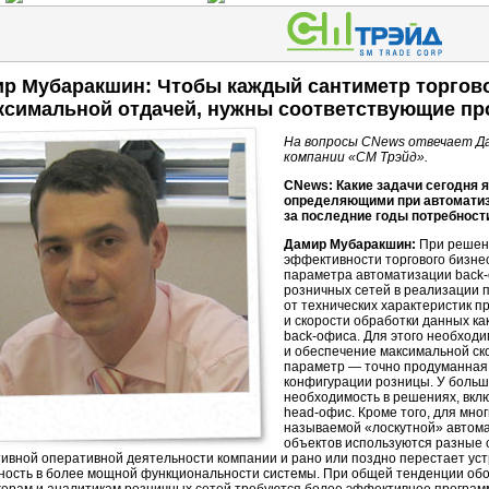
р Мубаракшин: Чтобы каждый сантиметр торгов
ксимальной отдачей, нужны соответствующие п
На вопросы CNews отвечает Д
компании «СМ Трэйд».
CNews: Какие задачи сегодня 
определяющими при автомати
за последние годы потребност
Дамир Мубаракшин:
При решен
эффективности торгового бизне
параметра автоматизации
back
розничных сетей в реализации 
от технических характеристик 
и скорости обработки данных как
back-офиса.
Для этого необход
и обеспечение максимальной ск
параметр — точно продуманная
конфигурации розницы. У больш
необходимость в решениях, вк
head-офис.
Кроме того, для мног
называемой «лоскутной» автома
объектов используются разные 
ивной оперативной деятельности компании и рано или поздно перестает уст
ность в более мощной функциональности системы. При общей тенденции обо