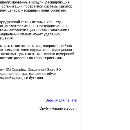
специализированные модули, расширяющие
я организации прозрачной системы закупок
ляет централизованный мониторинг его
продуктовой сети «Титан» г.
Улан-Удэ,
я на платформе «1С: Предприятие 8.0»,
истемы автоматизации «Титан» знакомился
тенциальный клиент может удаленно
решения.
ать такие аспекты, как, например, гибкая
мых пользователем параметров. Функционал
и позволять учитывать множество измерений
ические разрезы по характеристикам
 SM Complex: Department Store 8.Х.
оргового центра, магазинов обуви
модной одежды и бутиков).
Версия для печати
Опубликовано в 2006 г.