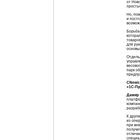
от Нов
просты
Но, по
и пост
возмож
Борьба
котора
товаро
для ру
основы
Отдель
управл
весово
парк о
предпр
СNews:
«1С-Пр
Дамир 
платфо
компан
разраб
К други
из опе
при вн
получи
отлича
специа