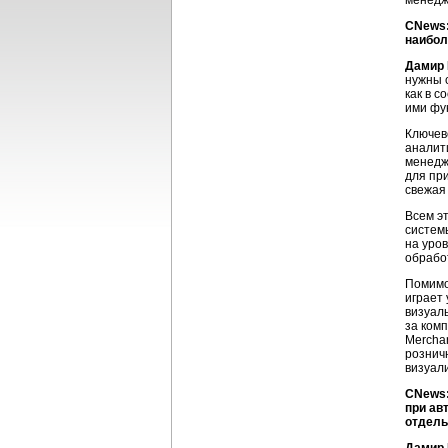
менедж
CNews:
наибол
Дамир
нужны 
как в 
ими фу
Ключев
аналит
менедж
для пр
свежая
Всем э
систем
на уро
обрабо
Помимо
играет
визуал
за ком
Mercha
рознич
визуал
CNews:
при ав
отдель