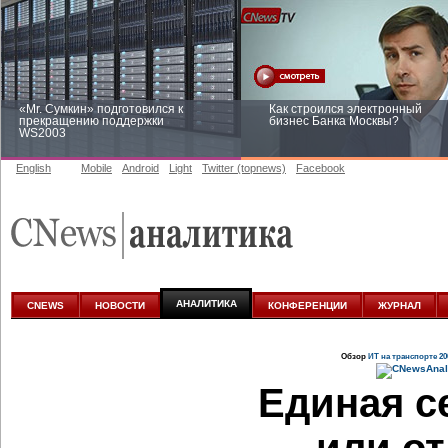
«Mr. Сумкин» подготовился к
Как строился электронный
прекращению поддержки
бизнес Банка Москвы?
WS2003
English
Mobile
Android
Light
Twitter (topnews)
Facebook
Заоблачная оптимизация: как
Рейтинг CNewsInfrastructure 20
Faberlic изменил подход к
приглашаем участвовать
аналитике
АНАЛИТИКА
CNEWS
НОВОСТИ
КОНФЕРЕНЦИИ
ЖУРНАЛ
Обзор
ИТ на транспорте 20
Единая с