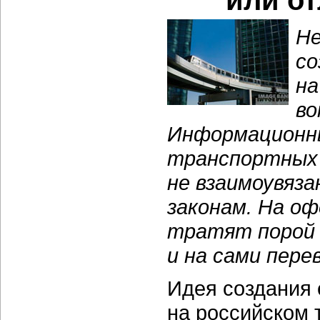
или о
Не
со
на
во
Информационны
транспортных
не взаимоувяза
законам. На о
тратят порой 
и на сами перев
Идея создания
на российском 