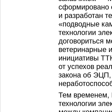
сформировано 
и разработан т
«подводные кам
технологии эле
договориться м
ветеринарные и
инициативы ТТК
от успехов реа
закона об ЭЦП,
неработоспосо
Тем временем,
технологии эле
между компание