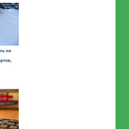
сь на
ртов,