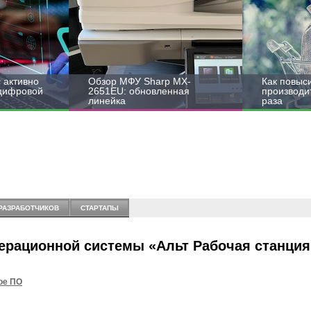
 активно
Обзор МФУ Sharp MX-
Как повыс
 цифровой
2651EU: обновленная
производит
линейка
раза
РАЗРАБОТЧИКОВ
СТАРТАПЫ
рационной системы «Альт Рабочая станция
ое ПО