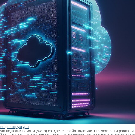
 инфраструктуры
ела подкачки памяти (swap) создается файл подкачки. Его можно шифровать 