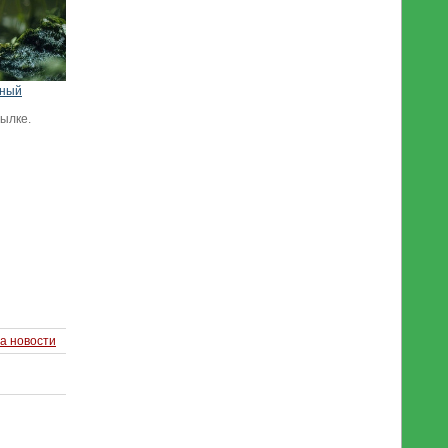
нный
сылке.
а новости