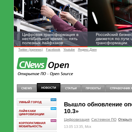
Цифровая трансформация в
Российский бизнес
нестабильное время — пять
движется по пути
полезных лайфхаков
трансформации
Twitter (topnews)
Facebook
Youtube
Яндекс.Дзен
НОВОСТИ
CNEWS
СТАТЬИ
ПРОЕКТЫ
СПРАВОЧНИК 
УМНЫЙ ГОРОД
Вышло обновление опе
10.3»
ЛАЙФХАКИ
ЦИФРОВИЗАЦИИ
Цифровизация
Системное ПО
Открыт
КОРПОРАТИВНАЯ
МОБИЛЬНОСТЬ
13.05 13:35, Мск