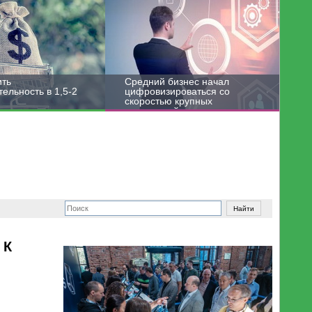
ить
Средний бизнес начал
ельность в 1,5-2
цифровизироваться со
скоростью крупных
корпораций
 К