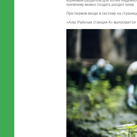
корневым разделом для более надежной
прежнему можно создать раздел swap.
При первом входе в систему на страни
«Альт Рабочая станция К» выпускается