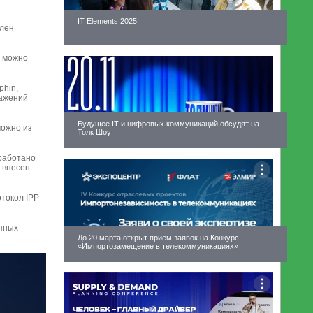
IT Elements 2025
влен
и можно
phin,
ражений
Будущее IT и цифровых коммуникаций обсудят на
можно из
Толк Шоу
еработано
 внесен
токол IPP-
упных
До 20 марта открыт прием заявок на Конкурс
«Импортозамещение в телекоммуникациях»