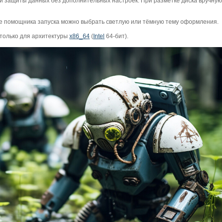
 защиты данных без дополнительных настроек. При разметке диска вручную
це помощника запуска можно выбрать светлую или тёмную тему оформления.
 только для архитектуры
x86_64
(
Intel
64-бит).