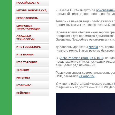
РОССИЙСКОЕ ПО
«Базальт СПО» выпустила
обновление 
NETAPP: НОВОЕ В СХД
погодный виджет, дополнена линейка д
БЕЗОПАСНОСТЬ
Теперь на панели задач отображаются
одним кликом мыши. Настраиваемый п
ЦИФРОВАЯ
ТРАНСФОРМАЦИЯ
В релиз вошла обновленная версия сре
программы для просмотра документов O
ОБЛАЧНЫЕ
ТЕХНОЛОГИИ
Gwenview. Подробнее ознакомиться с 
Добавлены драйверы
NVidia
550 серии.
ИТ В ГОССЕКТОРЕ
главного меню. В этом режиме быстрее
ИТ В БАНКАХ
В «
Альт Рабочая станция К 10.3
» вошла
представление списка последних откры
ИТ В ТОРГОВЛЕ
еще целый ряд изменений.
ТЕЛЕКОМ
Расширен список совместимых сканеро
USB, работают
из коробки
.
ИНТЕРНЕТ
Улучшена работа графического сеанса
ИТ-БИЗНЕС
графических подсистем — X11 и Waylan
РЕЙТИНГИ