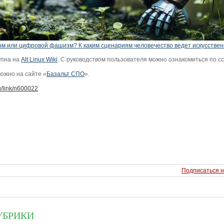
зм или цифровой фашизм? К каким сценариям человечество ведет искусстве
упна на
Alt Linux Wiki
. С руководством пользователя можно ознакомиться по с
ожно на сайте «
Базальт СПО
».
u/link/n600022
Подписаться н
УБРИКИ