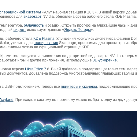
операционной системы
«Альт Рабочая станция К 10.3». В новой версии доба
райверов для
видеокарт
NVidia, обновлена среда рабочего стола KDE Plasma.
 температура,
облачность
и осадки. Открыть прогноз на ближайшие часы и дн
огодный
виджет
использует данные «
Яндекс Погоды
».
ды рабочего стола
KDE Plasma
. Улучшения коснулись диспетчера файлов Dol
kular, утилиты для
сканирования
Skanpage, программы для просмотра изоб
изменениями можно на официальной странице KDE.
 Кроме того, запускать приложения на дискретной видеокарте NVidia теперь 
 работают игры и другие приложения, использующие
3D-ускорение
.
 новая версия
LibreOffice 7
.6. В ней добавлена поддержка цветовых тем, пер
тых документов, добавлена поддержка многостраничных плавающих таблиц и
в с USB-подключением. Теперь все
принтеры и сканеры
, поддерживающие про
Wayland
. При входе в систему по-прежнему можно выбрать одну из двух дост
d.